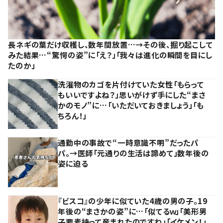
長ネギの葉だけ収穫し、数年間放置…→その後、掘り起こして
みた結果…“驚愕の姿”に「え？」「我々は進化の瞬間を目にし
たのか」
洗濯物のカゴを片付けていた女性「もらって
もいいですよね？」思いがけず手にした“まさ
かのモノ”に…「いただいておきましょう」「も
ちろん！」
通勤中の事故で“一時意識不明”だったパ
パ。→医師「元通りの生活は諦めて」数年後の
姿に迫る
『ビスコ』の少年に似ていた4歳の男の子。19
年後の“まさかの姿”に…「似てるｗ」「美形男
子要素持って産まれたのですね」「イケメン！」