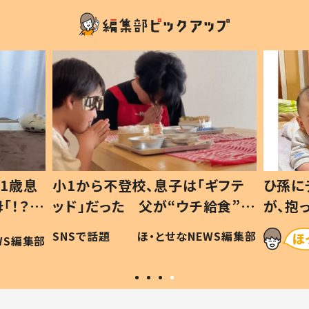
1歳息
小1から不登校、息子は「ギフテ
ひ孫に
「！？」
ッド」だった 父が“ウチ給食”を
が、抱
に「可愛
作り続ける理由とは #令和の親
「涙が
SNSで話題
ほ・とせなNEWS編集部
WS編集部
#令和の子
い」