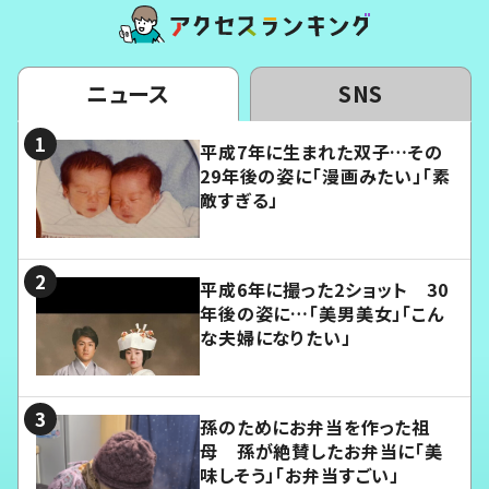
ニュース
SNS
平成7年に生まれた双子…その
29年後の姿に「漫画みたい」「素
敵すぎる」
平成6年に撮った2ショット 30
年後の姿に…「美男美女」「こん
な夫婦になりたい」
孫のためにお弁当を作った祖
母 孫が絶賛したお弁当に「美
味しそう」「お弁当すごい」