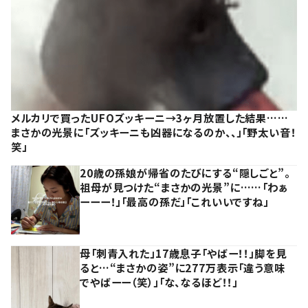
メルカリで買ったUFOズッキーニ→3ヶ月放置した結果……
まさかの光景に「ズッキーニも凶器になるのか、、」「野太い音！
笑」
20歳の孫娘が帰省のたびにする“隠しごと”。
祖母が見つけた“まさかの光景”に……「わぁ
ーーー！」「最高の孫だ」「これいいですね」
母「刺青入れた」17歳息子「やばー！！」脚を見
ると…“まさかの姿”に277万表示「違う意味
でやばーー（笑）」「な、なるほど！！」