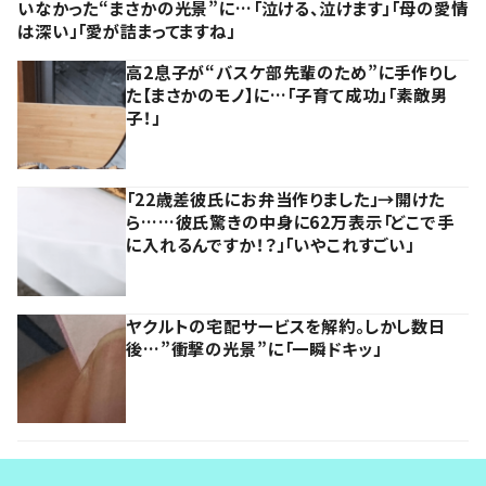
いなかった“まさかの光景”に…「泣ける、泣けます」「母の愛情
は深い」「愛が詰まってますね」
高2息子が“バスケ部先輩のため”に手作りし
た【まさかのモノ】に…「子育て成功」「素敵男
子！」
「22歳差彼氏にお弁当作りました」→開けた
ら……彼氏驚きの中身に62万表示「どこで手
に入れるんですか！？」「いやこれすごい」
ヤクルトの宅配サービスを解約。しかし数日
後…”衝撃の光景”に「一瞬ドキッ」