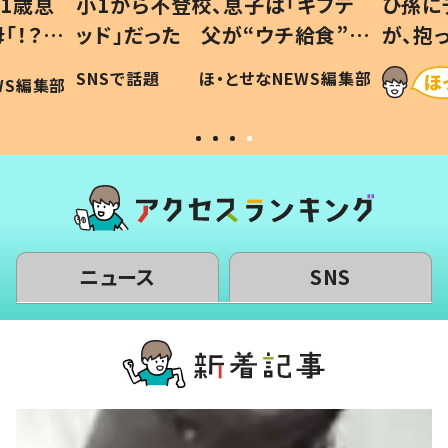
1歳息
小1から不登校、息子は「ギフテ
ひ孫に
「！？」
ッド」だった 父が“ウチ給食”を
が、抱
に「可愛
作り続ける理由とは #令和の親
「涙が
SNSで話題
ほ・とせなNEWS編集部
WS編集部
#令和の子
い」
ニュース
SNS