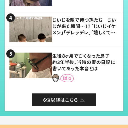
じいじを駅で待つ孫たち じい
じが来た瞬間…！？「じいじイケ
メン」「デレッデレ」「嬉しくて可
愛くてたまらない」「幸せになれ
る」
生後8ヶ月で亡くなった息子
約3年半後、当時の妻の日記に
書いてあった本音とは
6位以降はこちら