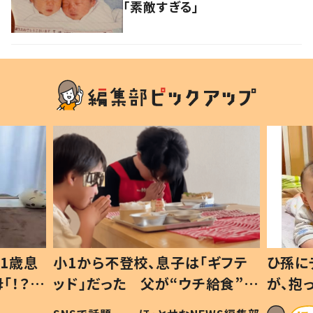
「素敵すぎる」
1歳息
小1から不登校、息子は「ギフテ
ひ孫に
「！？」
ッド」だった 父が“ウチ給食”を
が、抱
に「可愛
作り続ける理由とは #令和の親
「涙が