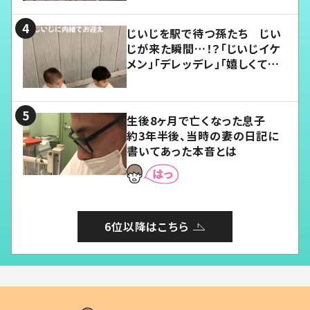
じいじを駅で待つ孫たち じい
じが来た瞬間…！？「じいじイケ
メン」「デレッデレ」「嬉しくて可
愛くてたまらない」「幸せになれ
る」
生後8ヶ月で亡くなった息子
約3年半後、当時の妻の日記に
書いてあった本音とは
6位以降はこちら