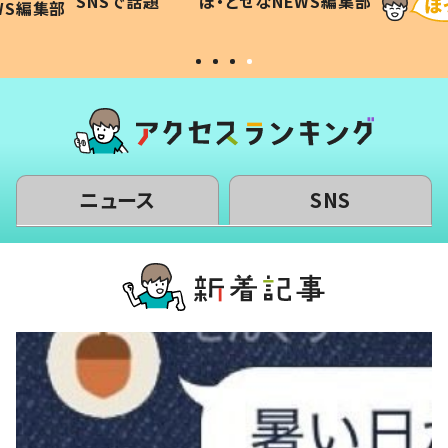
SNSで話題
ほ・とせなNEWS編集部
WS編集部
#令和の子
い」
ニュース
SNS