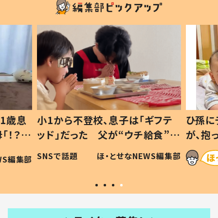
1歳息
小1から不登校、息子は「ギフテ
ひ孫に
「！？」
ッド」だった 父が“ウチ給食”を
が、抱
に「可愛
作り続ける理由とは #令和の親
「涙が
SNSで話題
ほ・とせなNEWS編集部
WS編集部
#令和の子
い」