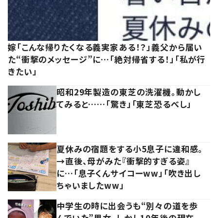
嫁「こんな帰りたくなる義実家ある！？」義父から届い
た“衝撃のメッセージ”に…「絶対帰省する！」「私が行
きたい」
昭和29年製造の東芝の洗濯機。動かし
てみると……「驚き」「東芝恐るべし」
夏休みの宿題をする小5息子に違和感。
→直後、母がみた『衝撃的すぎる姿』
に…「息子くんサイコーww」「吹き出し
ちゃいましたww」
中学生の時に出会うも“別々の道を歩
んでいた”男女。しかし10年後の現在