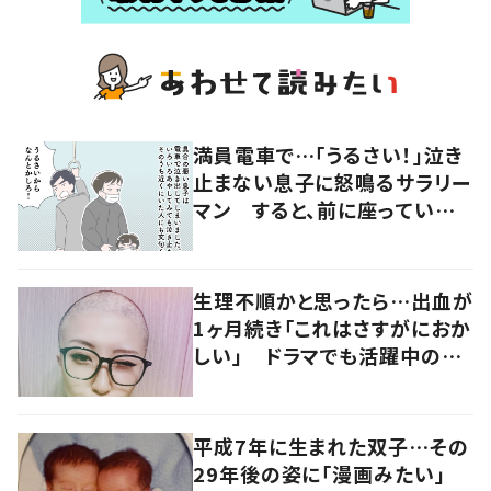
満員電車で…「うるさい！」泣き
止まない息子に怒鳴るサラリー
マン すると、前に座っていた
女性からの助け船に「感謝いっ
ぱい」
生理不順かと思ったら…出血が
1ヶ月続き「これはさすがにおか
しい」 ドラマでも活躍中の女
優を襲った病とは
平成7年に生まれた双子…その
29年後の姿に「漫画みたい」