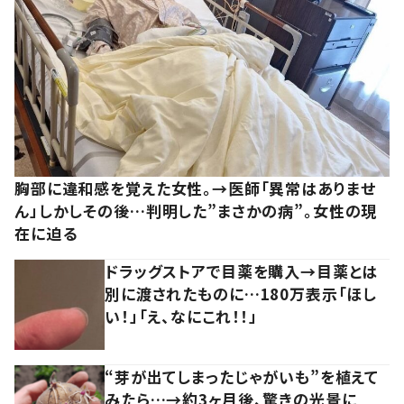
胸部に違和感を覚えた女性。→医師「異常はありませ
ん」しかしその後…判明した”まさかの病”。女性の現
在に迫る
ドラッグストアで目薬を購入→目薬とは
別に渡されたものに…180万表示「ほし
い！」「え、なにこれ！！」
“芽が出てしまったじゃがいも”を植えて
みたら…→約3ヶ月後、驚きの光景に