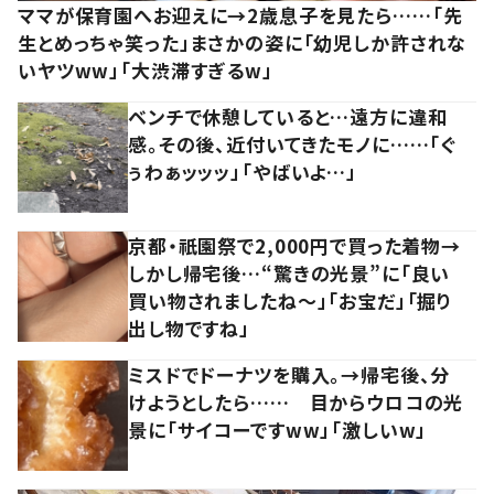
ママが保育園へお迎えに→2歳息子を見たら……「先
生とめっちゃ笑った」まさかの姿に「幼児しか許されな
いヤツww」「大渋滞すぎるw」
ベンチで休憩していると…遠方に違和
感。その後、近付いてきたモノに……「ぐ
ぅわぁッッッ」「やばいよ…」
京都・祇園祭で2,000円で買った着物→
しかし帰宅後…“驚きの光景”に「良い
買い物されましたね～」「お宝だ」「掘り
出し物ですね」
ミスドでドーナツを購入。→帰宅後、分
けようとしたら…… 目からウロコの光
景に「サイコーですww」「激しいw」