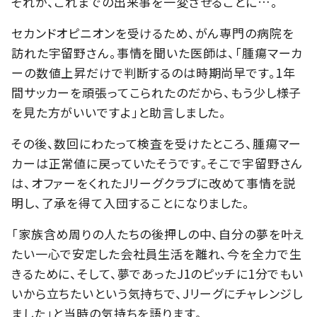
それが、これまでの出来事を一変させることに…。
セカンドオピニオンを受けるため、がん専門の病院を
訪れた宇留野さん。事情を聞いた医師は、「腫瘍マーカ
ーの数値上昇だけで判断するのは時期尚早です。1年
間サッカーを頑張ってこられたのだから、もう少し様子
を見た方がいいですよ」と助言しました。
その後、数回にわたって検査を受けたところ、腫瘍マー
カーは正常値に戻っていたそうです。そこで宇留野さん
は、オファーをくれたJリーグクラブに改めて事情を説
明し、了承を得て入団することになりました。
「家族含め周りの人たちの後押しの中、自分の夢を叶え
たい一心で安定した会社員生活を離れ、今を全力で生
きるために、そして、夢であったJ1のピッチに1分でもい
いから立ちたいという気持ちで、Jリーグにチャレンジし
ました」と当時の気持ちを語ります。