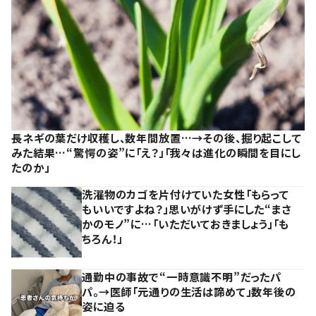
長ネギの葉だけ収穫し、数年間放置…→その後、掘り起こして
みた結果…“驚愕の姿”に「え？」「我々は進化の瞬間を目にし
たのか」
洗濯物のカゴを片付けていた女性「もらって
もいいですよね？」思いがけず手にした“まさ
かのモノ”に…「いただいておきましょう」「も
ちろん！」
通勤中の事故で“一時意識不明”だったパ
パ。→医師「元通りの生活は諦めて」数年後の
姿に迫る