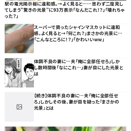
駅の電光掲示板に違和感。→よく見ると……思わず二度見し
てしまう”驚きの光景”に93万表示「なんだこれ！？」「壊れちゃ
った？」
スーパーで買ったシャインマスカットに違和
感。よく見ると→「何これ？」まさかの光景に…
「こんなところに！？」「かわいいww」
体調不良の妻に…夫「俺に全部任せろ」しか
し数時間後「なにこれ…」妻が目にした光景と
は
【続き】体調不良の妻に…夫「俺に全部任せ
ろ」しかしその後、妻が目を疑った『まさかの
光景』とは