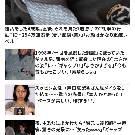
怪我をした4歳娘。直後、それを見た2歳息子の“衝撃の行
動”に…254万回表示「凄い配慮（笑）」「お顔はかなり重症レ
ベル」
1998年『一世を風靡した雑誌』に載っていた
ギャル男。闘病を経て転身した現在の”まさか
の姿”に…「ギャップ！！」「まさかすぎる」「今も
昔もかっこいい」「素晴らしい」
スッピン女性→戸田恵梨香さん風メイクをし
た結果……驚きの光景に「本人かと思った」
「ベースが美しい」「似すぎ！！」
夜、虫取りに出かけたら“胸元に違和感”→直
後、驚きの光景に…「笑ったｗｗｗ」「ギャップ