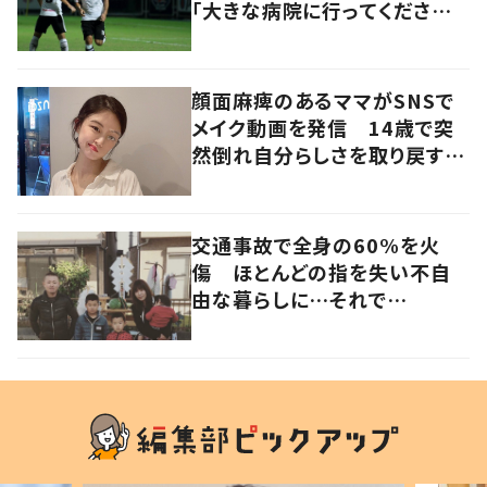
「大きな病院に行ってください」
まさかの病気が判明。 夢を追
い、葛藤し続けた元Jリーガーに
迫る
顔面麻痺のあるママがSNSで
メイク動画を発信 14歳で突
然倒れ自分らしさを取り戻すま
で
交通事故で全身の60%を火
傷 ほとんどの指を失い不自
由な暮らしに…それで
も“夢”に向かって進む女性に
迫る