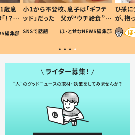
ギフテ
ひ孫にデレデレな80歳じいじ
給食”を
が、抱っこすると…ひ孫の反応に
和の親
「涙が出ました」「可愛くて仕方な
WS編集部
ほ・とせなNEWS編集部
い」
ライター募集！
“人”のグッドニュースの取材・執筆をしてみませんか？