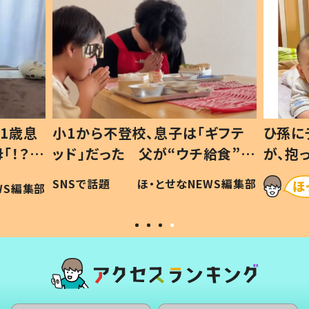
ギフテ
ひ孫にデレデレな80歳じいじ
給食”を
が、抱っこすると…ひ孫の反応に
和の親
「涙が出ました」「可愛くて仕方な
WS編集部
ほ・とせなNEWS編集部
い」