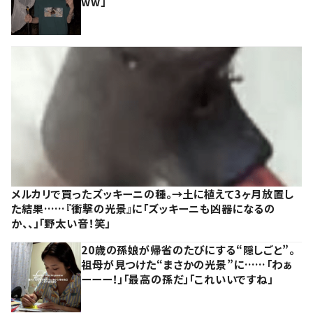
ww」
メルカリで買ったズッキーニの種。→土に植えて3ヶ月放置し
た結果……『衝撃の光景』に「ズッキーニも凶器になるの
か、、」「野太い音！笑」
20歳の孫娘が帰省のたびにする“隠しごと”。
祖母が見つけた“まさかの光景”に……「わぁ
ーーー！」「最高の孫だ」「これいいですね」