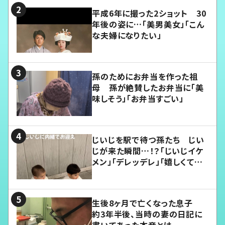
平成6年に撮った2ショット 30
年後の姿に…「美男美女」「こん
な夫婦になりたい」
孫のためにお弁当を作った祖
母 孫が絶賛したお弁当に「美
味しそう」「お弁当すごい」
じいじを駅で待つ孫たち じい
じが来た瞬間…！？「じいじイケ
メン」「デレッデレ」「嬉しくて可
愛くてたまらない」「幸せになれ
る」
生後8ヶ月で亡くなった息子
約3年半後、当時の妻の日記に