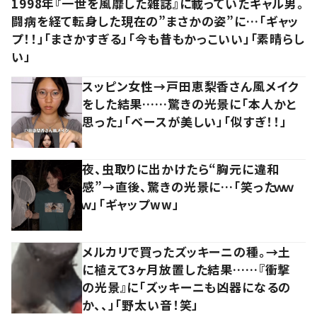
1998年『一世を風靡した雑誌』に載っていたギャル男。
闘病を経て転身した現在の”まさかの姿”に…「ギャッ
プ！！」「まさかすぎる」「今も昔もかっこいい」「素晴らし
い」
スッピン女性→戸田恵梨香さん風メイク
をした結果……驚きの光景に「本人かと
思った」「ベースが美しい」「似すぎ！！」
夜、虫取りに出かけたら“胸元に違和
感”→直後、驚きの光景に…「笑ったｗｗ
ｗ」「ギャップww」
メルカリで買ったズッキーニの種。→土
に植えて3ヶ月放置した結果……『衝撃
の光景』に「ズッキーニも凶器になるの
か、、」「野太い音！笑」