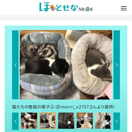
猫たちの普段の様子②（＠morri_s2757さんより提供）