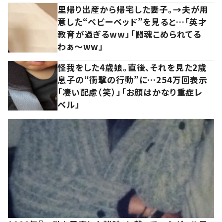
里帰り出産から帰宅した妻子。→夫が用
意した“ベビーベッド”を見ると…「英才
教育が過ぎるww」「闘魂こめられてる
わぁ～ww」
怪我をした4歳娘。直後、それを見た2歳
息子の“衝撃の行動”に…254万回表示
「凄い配慮（笑）」「お顔はかなり重症レ
ベル」