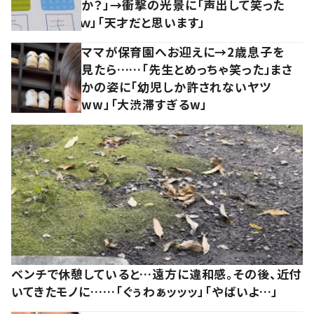
か？」→衝撃の光景に「声出して笑った
ｗ」「天才だと思います」
ママが保育園へお迎えに→2歳息子を
見たら……「先生とめっちゃ笑った」まさ
かの姿に「幼児しか許されないヤツ
ww」「大渋滞すぎるw」
ベンチで休憩していると…遠方に違和感。その後、近付
いてきたモノに……「ぐぅわぁッッッ」「やばいよ…」