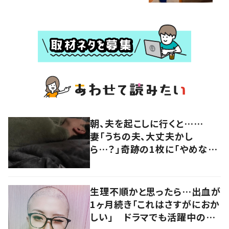
朝、夫を起こしに行くと……
妻「うちの夫、大丈夫かし
ら…？」奇跡の1枚に「やめなさ
いwwww」「不謹慎かもしれん
が吹き出した」「朝から爆笑
www」
生理不順かと思ったら…出血が
1ヶ月続き「これはさすがにおか
しい」 ドラマでも活躍中の女