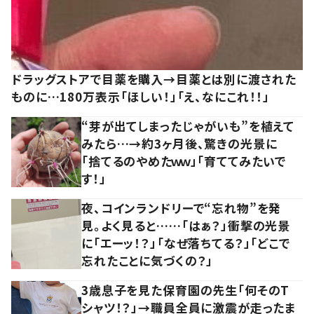
ドラッグストアで目薬を購入→目薬とは別に渡された
ものに…180万表示「ほしい！」「え、なにこれ！！」
“芽が出てしまったじゃがいも”を植えて
みたら…→約3ヶ月後、驚きの光景に
「捨てるのやめたｗｗ」「育ててみたいで
す！」
夜、コインランドリーで“忘れ物”を発
見。よく見ると……「はぁ？」衝撃の光景
に「エーッ！？」「なぜ落ちてる？」「どこで
忘れたことに気づくの？」
3歳息子を見た保育園の先生「何そのT
シャツ！？」→職員全員に激震が走ったま