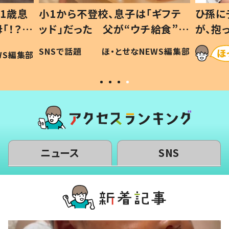
1歳息
小1から不登校、息子は「ギフテ
ひ孫に
「！？」
ッド」だった 父が“ウチ給食”を
が、抱
に「可愛
作り続ける理由とは #令和の親
「涙が
SNSで話題
ほ・とせなNEWS編集部
WS編集部
#令和の子
い」
ニュース
SNS