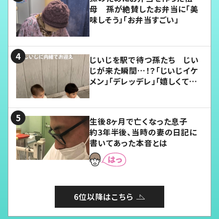
母 孫が絶賛したお弁当に「美
味しそう」「お弁当すごい」
じいじを駅で待つ孫たち じい
じが来た瞬間…！？「じいじイケ
メン」「デレッデレ」「嬉しくて可
愛くてたまらない」「幸せになれ
る」
生後8ヶ月で亡くなった息子
約3年半後、当時の妻の日記に
書いてあった本音とは
6位以降はこちら