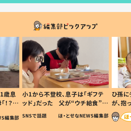
1歳息
小1から不登校、息子は「ギフテ
ひ孫に
「！？」
ッド」だった 父が“ウチ給食”を
が、抱
に「可愛
作り続ける理由とは #令和の親
「涙が
SNSで話題
ほ・とせなNEWS編集部
WS編集部
#令和の子
い」