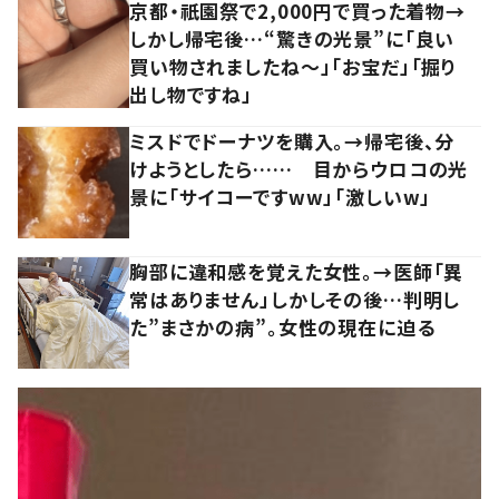
京都・祇園祭で2,000円で買った着物→
しかし帰宅後…“驚きの光景”に「良い
買い物されましたね～」「お宝だ」「掘り
出し物ですね」
ミスドでドーナツを購入。→帰宅後、分
けようとしたら…… 目からウロコの光
景に「サイコーですww」「激しいw」
胸部に違和感を覚えた女性。→医師「異
常はありません」しかしその後…判明し
た”まさかの病”。女性の現在に迫る