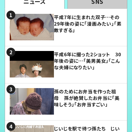
ニュース
SNS
平成7年に生まれた双子…その
29年後の姿に「漫画みたい」「素
敵すぎる」
平成6年に撮った2ショット 30
年後の姿に…「美男美女」「こん
な夫婦になりたい」
孫のためにお弁当を作った祖
母 孫が絶賛したお弁当に「美
味しそう」「お弁当すごい」
じいじを駅で待つ孫たち じい