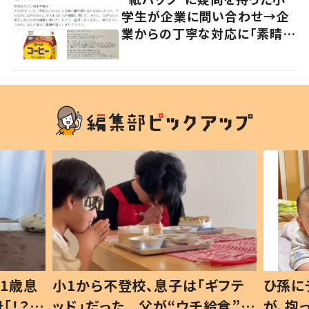
学生が企業に問い合わせ→企
業からの丁寧な対応に「素晴ら
しい」の声
1歳息
小1から不登校、息子は「ギフテ
ひ孫に
「！？」
ッド」だった 父が“ウチ給食”を
が、抱