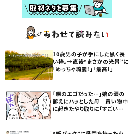
10歳男の子が手にした黒く長
い棒。→直後“まさかの光景”に
「めっちゃ綺麗！」「最高！」
「親のエゴだった…」娘の涙の
訴えにハッとした母 買い物中
に起きたやり取りに「すごい分
かる」「改めて気付かされた」
“紙パック”に疑問を持った小