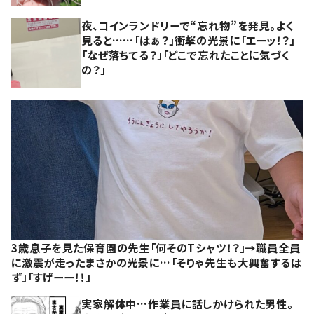
夜、コインランドリーで“忘れ物”を発見。よく
見ると……「はぁ？」衝撃の光景に「エーッ！？」
「なぜ落ちてる？」「どこで忘れたことに気づく
の？」
3歳息子を見た保育園の先生「何そのTシャツ！？」→職員全員
に激震が走ったまさかの光景に…「そりゃ先生も大興奮するは
ず」「すげーー！！」
実家解体中…作業員に話しかけられた男性。