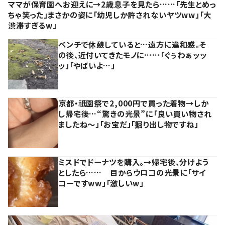
ママが保育園へお迎えに→2歳息子を見たら……「先生とめっ
ちゃ笑った」まさかの姿に「幼児しか許されないヤツww」「大
渋滞すぎるw」
ベンチで休憩していると…遠方に違和感。そ
の後、近付いてきたモノに……「ぐぅわぁッッ
ッ」「やばいよ…」
京都・祇園祭で2,000円で買った着物→しか
し帰宅後…“驚きの光景”に「良い買い物され
ましたね～」「お宝だ」「掘り出し物ですね」
ミスドでドーナツを購入。→帰宅後、分けよう
としたら…… 目からウロコの光景に「サイ
コーですww」「激しいw」