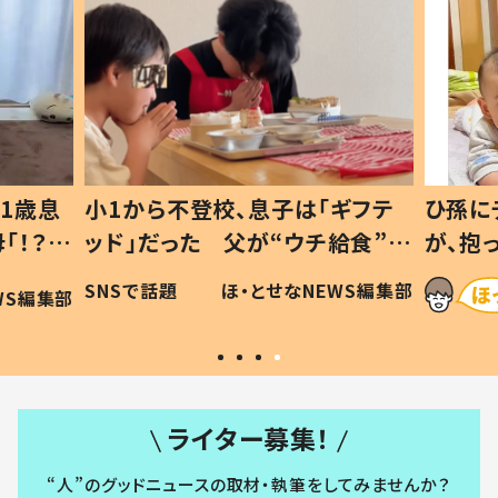
1歳息
小1から不登校、息子は「ギフテ
ひ孫に
「！？」
ッド」だった 父が“ウチ給食”を
が、抱
に「可愛
作り続ける理由とは #令和の親
「涙が
SNSで話題
ほ・とせなNEWS編集部
WS編集部
#令和の子
い」
ライター募集！
“人”のグッドニュースの取材・執筆をしてみませんか？