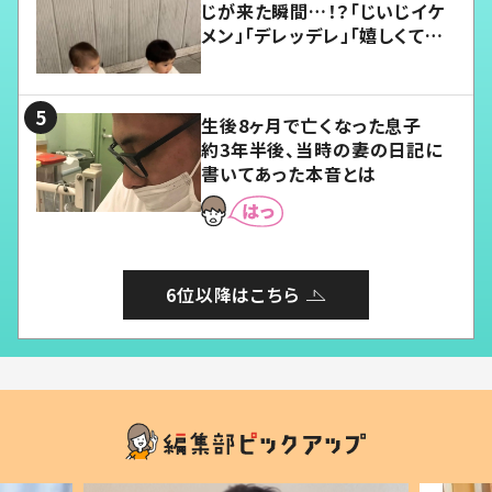
じが来た瞬間…！？「じいじイケ
メン」「デレッデレ」「嬉しくて可
愛くてたまらない」「幸せになれ
る」
生後8ヶ月で亡くなった息子
約3年半後、当時の妻の日記に
書いてあった本音とは
6位以降はこちら