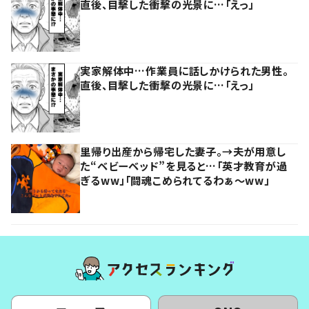
直後、目撃した衝撃の光景に…「えっ」
実家解体中…作業員に話しかけられた男性。
直後、目撃した衝撃の光景に…「えっ」
里帰り出産から帰宅した妻子。→夫が用意し
た“ベビーベッド”を見ると…「英才教育が過
ぎるww」「闘魂こめられてるわぁ～ww」