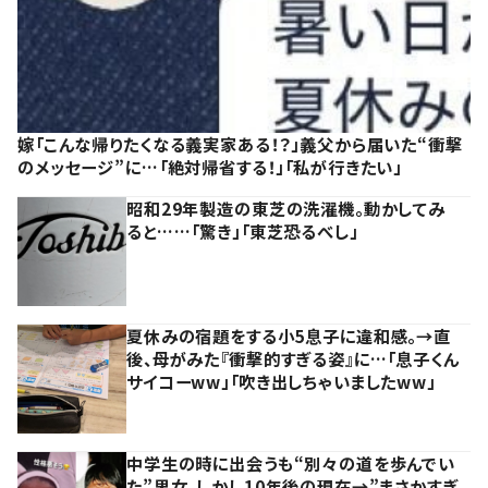
嫁「こんな帰りたくなる義実家ある！？」義父から届いた“衝撃
のメッセージ”に…「絶対帰省する！」「私が行きたい」
昭和29年製造の東芝の洗濯機。動かしてみ
ると……「驚き」「東芝恐るべし」
夏休みの宿題をする小5息子に違和感。→直
後、母がみた『衝撃的すぎる姿』に…「息子くん
サイコーww」「吹き出しちゃいましたww」
中学生の時に出会うも“別々の道を歩んでい
た”男女。しかし10年後の現在→”まさかすぎ