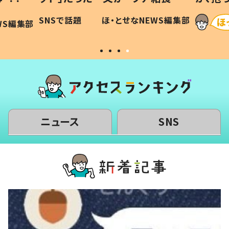
に「可愛
作り続ける理由とは #令和の親
「涙が
SNSで話題
ほ・とせなNEWS編集部
WS編集部
#令和の子
い」
ニュース
SNS