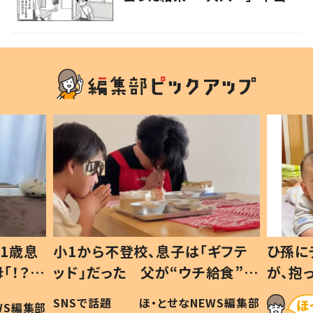
救い」「凄い」
1歳息
小1から不登校、息子は「ギフテ
ひ孫に
「！？」
ッド」だった 父が“ウチ給食”を
が、抱
に「可愛
作り続ける理由とは #令和の親
「涙が
SNSで話題
ほ・とせなNEWS編集部
WS編集部