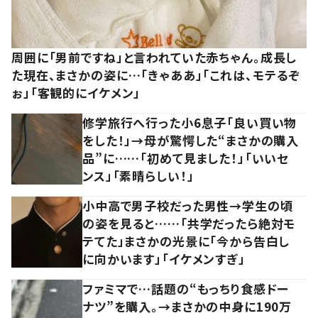
周囲に「男前ですね」と言われていた赤ちゃん。成長し
た現在、まさかの姿に…「きゃああ」「これは、モテるぞ
ぉ」「客観的にイケメン」
修学旅行へ行った小6息子「良い買い物
をした！」→母が驚愕した“まさかの購入
品”に……「初めて見ました！」「いいセ
ンス」「素晴らしい！」
小中高で男子校だった男性→学生の頃
の姿を見ると……「共学だったら絶対モ
テてた」まさかの光景に「今から告白し
に向かいます」「イケメンすぎ」
ファミマで…話題の“もっちり食感ドー
ナツ”を購入。→まさかの中身に190万