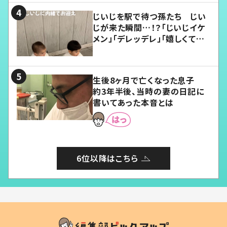
じいじを駅で待つ孫たち じい
じが来た瞬間…！？「じいじイケ
メン」「デレッデレ」「嬉しくて可
愛くてたまらない」「幸せになれ
る」
生後8ヶ月で亡くなった息子
約3年半後、当時の妻の日記に
書いてあった本音とは
6位以降はこちら