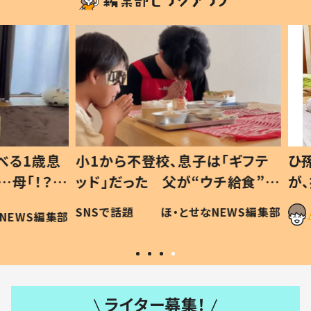
1歳息
小1から不登校、息子は「ギフテ
ひ孫に
「！？」
ッド」だった 父が“ウチ給食”を
が、抱
に「可愛
作り続ける理由とは #令和の親
「涙が
SNSで話題
ほ・とせなNEWS編集部
WS編集部
#令和の子
い」
ライター募集！