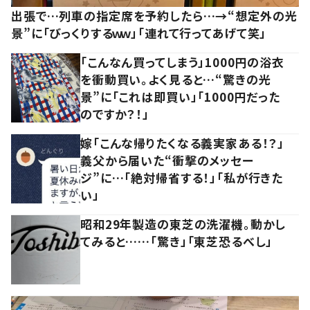
出張で…列車の指定席を予約したら…→“想定外の光
景”に「びっくりするｗｗ」「連れて行ってあげて笑」
「こんなん買ってしまう」1000円の浴衣
を衝動買い。よく見ると…“驚きの光
景”に「これは即買い」「1000円だった
のですか？！」
嫁「こんな帰りたくなる義実家ある！？」
義父から届いた“衝撃のメッセー
ジ”に…「絶対帰省する！」「私が行きた
い」
昭和29年製造の東芝の洗濯機。動かし
てみると……「驚き」「東芝恐るべし」