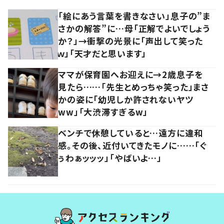
「絵にあう言葉を書きなさい」息子の”ま
さかの解答”に…母「正解でよいでしょう
か？」→衝撃の光景に「声出して笑った
ｗ」「天才だと思います」
ママが保育園へお迎えに→2歳息子を
見たら……「先生とめっちゃ笑った」まさ
かの姿に「幼児しか許されないヤツ
ww」「大渋滞すぎるw」
ベンチで休憩していると…遠方に違和
感。その後、近付いてきたモノに……「ぐ
ぅわぁッッッ」「やばいよ…」