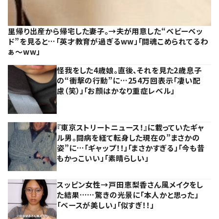
里帰り出産から帰宅した妻子。→夫が用意した“ベビーベッ
ド”を見ると…「英才教育が過ぎるww」「闘魂こめられてるわ
ぁ～ww」
怪我をした4歳娘。直後、それを見た2歳息子
の“衝撃の行動”に…254万回表示「凄い配
慮（笑）」「お顔はかなり重症レベル」
『東京ストリートニュース！』に載っていたギャ
ル男。闘病を経て転身した現在の”まさかの
姿”に…「ギャップ！！」「まさかすぎる」「今も昔
もかっこいい」「素晴らしい」
スッピン女性→戸田恵梨香さん風メイクをし
た結果……驚きの光景に「本人かと思った」
「ベースが美しい」「似すぎ！！」