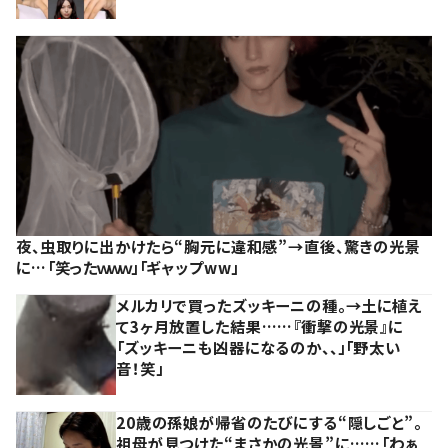
夜、虫取りに出かけたら“胸元に違和感”→直後、驚きの光景
に…「笑ったｗｗｗ」「ギャップww」
メルカリで買ったズッキーニの種。→土に植え
て3ヶ月放置した結果……『衝撃の光景』に
「ズッキーニも凶器になるのか、、」「野太い
音！笑」
20歳の孫娘が帰省のたびにする“隠しごと”。
祖母が見つけた“まさかの光景”に……「わぁ