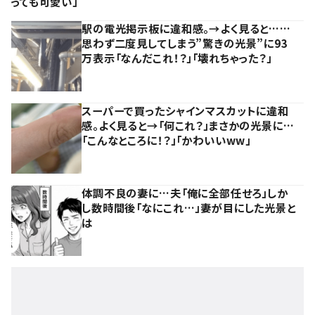
っても可愛い」
駅の電光掲示板に違和感。→よく見ると……
思わず二度見してしまう”驚きの光景”に93
万表示「なんだこれ！？」「壊れちゃった？」
スーパーで買ったシャインマスカットに違和
感。よく見ると→「何これ？」まさかの光景に…
「こんなところに！？」「かわいいww」
体調不良の妻に…夫「俺に全部任せろ」しか
し数時間後「なにこれ…」妻が目にした光景と
は