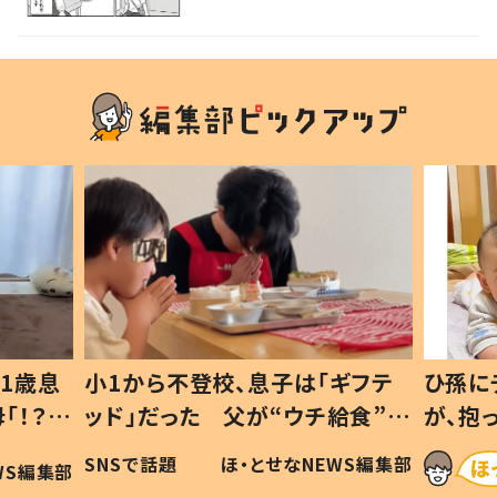
救い」「凄い」
1歳息
小1から不登校、息子は「ギフテ
ひ孫に
「！？」
ッド」だった 父が“ウチ給食”を
が、抱
に「可愛
作り続ける理由とは #令和の親
「涙が
SNSで話題
ほ・とせなNEWS編集部
WS編集部
#令和の子
い」