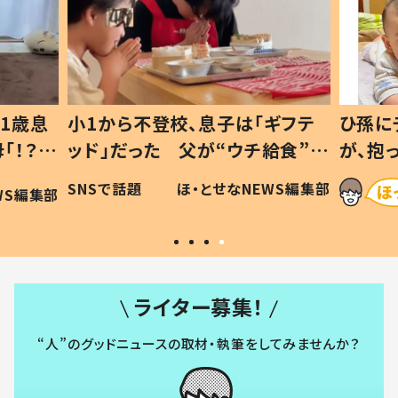
1歳息
小1から不登校、息子は「ギフテ
ひ孫に
「！？」
ッド」だった 父が“ウチ給食”を
が、抱
に「可愛
作り続ける理由とは #令和の親
「涙が
SNSで話題
ほ・とせなNEWS編集部
WS編集部
#令和の子
い」
ライター募集！
“人”のグッドニュースの取材・執筆をしてみませんか？