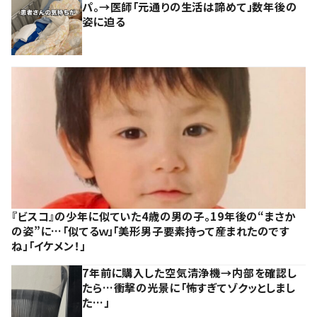
パ。→医師「元通りの生活は諦めて」数年後の
姿に迫る
『ビスコ』の少年に似ていた4歳の男の子。19年後の“まさか
の姿”に…「似てるｗ」「美形男子要素持って産まれたのです
ね」「イケメン！」
7年前に購入した空気清浄機→内部を確認し
たら…衝撃の光景に「怖すぎてゾクッとしまし
た…」