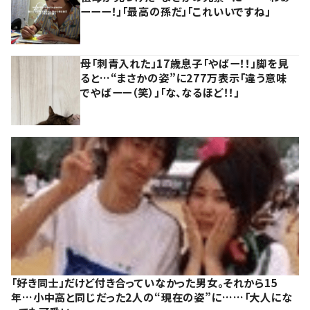
ーーー！」「最高の孫だ」「これいいですね」
母「刺青入れた」17歳息子「やばー！！」脚を見
ると…“まさかの姿”に277万表示「違う意味
でやばーー（笑）」「な、なるほど！！」
「好き同士」だけど付き合っていなかった男女。それから15
年…小中高と同じだった2人の“現在の姿”に……「大人にな