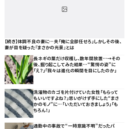
【続き】体調不良の妻に…夫「俺に全部任せろ」しかしその後、
妻が目を疑った『まさかの光景』とは
長ネギの葉だけ収穫し、数年間放置…→その
後、掘り起こしてみた結果…“驚愕の姿”に
「え？」「我々は進化の瞬間を目にしたのか」
洗濯物のカゴを片付けていた女性「もらって
もいいですよね？」思いがけず手にした“まさ
かのモノ”に…「いただいておきましょう」「も
ちろん！」
通勤中の事故で“一時意識不明”だったパ