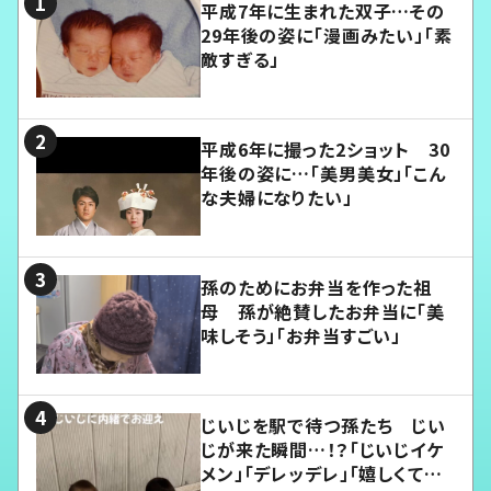
平成7年に生まれた双子…その
29年後の姿に「漫画みたい」「素
敵すぎる」
平成6年に撮った2ショット 30
年後の姿に…「美男美女」「こん
な夫婦になりたい」
孫のためにお弁当を作った祖
母 孫が絶賛したお弁当に「美
味しそう」「お弁当すごい」
じいじを駅で待つ孫たち じい
じが来た瞬間…！？「じいじイケ
メン」「デレッデレ」「嬉しくて可