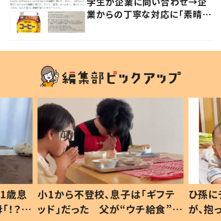
学生が企業に問い合わせ→企
業からの丁寧な対応に「素晴ら
しい」の声
1歳息
小1から不登校、息子は「ギフテ
ひ孫に
「！？」
ッド」だった 父が“ウチ給食”を
が、抱