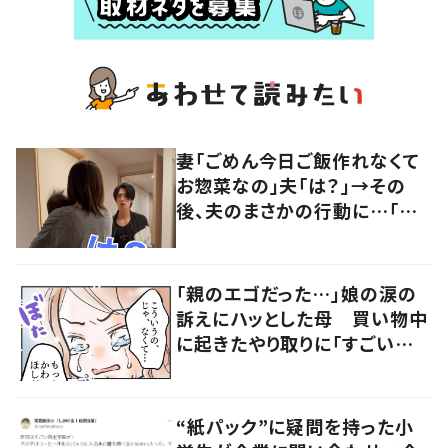
妻「ごめん今日ご飯作れなくて
お惣菜なの」夫「は？」→その
後、夫のまさかの行動に…「神
旦那すぎる」「最高かよ」
「親のエゴだった…」娘の涙の
訴えにハッとした母 買い物中
に起きたやり取りに「すごい分
かる」「改めて気付かされた」
“紙パック”に疑問を持った小