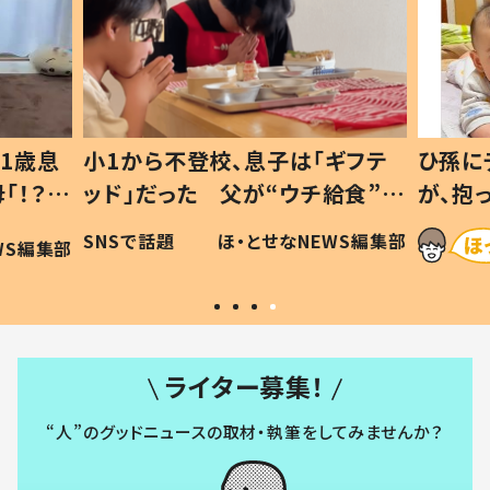
1歳息
小1から不登校、息子は「ギフテ
ひ孫に
「！？」
ッド」だった 父が“ウチ給食”を
が、抱
に「可愛
作り続ける理由とは #令和の親
「涙が
SNSで話題
ほ・とせなNEWS編集部
WS編集部
#令和の子
い」
ライター募集！
“人”のグッドニュースの取材・執筆をしてみませんか？