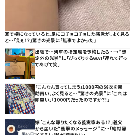
家で横になっていると、足にコチョコチョした感覚が。よく見る
と…「えぇ！？」驚きの光景に「無事でよかった」
出張で…列車の指定席を予約したら…→“想
定外の光景”に「びっくりするｗｗ」「連れて行っ
てあげて笑」
「こんなん買ってしまう」1000円の浴衣を衝
動買い。よく見ると…“驚きの光景”に「これは
即買い」「1000円だったのですか？！」
嫁「こんな帰りたくなる義実家ある！？」義父
から届いた“衝撃のメッセージ”に…「絶対帰
省する！」「私が行きたい」