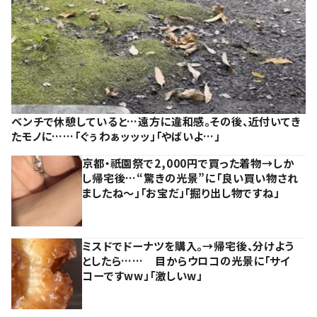
ベンチで休憩していると…遠方に違和感。その後、近付いてき
たモノに……「ぐぅわぁッッッ」「やばいよ…」
京都・祇園祭で2,000円で買った着物→しか
し帰宅後…“驚きの光景”に「良い買い物され
ましたね～」「お宝だ」「掘り出し物ですね」
ミスドでドーナツを購入。→帰宅後、分けよう
としたら…… 目からウロコの光景に「サイ
コーですww」「激しいw」