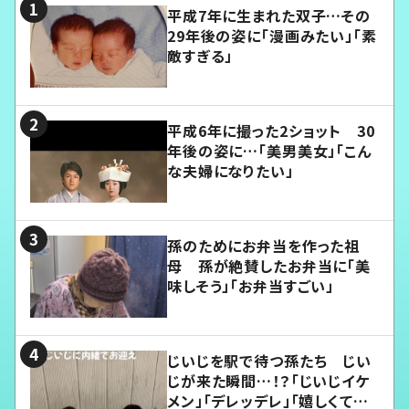
平成7年に生まれた双子…その
29年後の姿に「漫画みたい」「素
敵すぎる」
平成6年に撮った2ショット 30
年後の姿に…「美男美女」「こん
な夫婦になりたい」
孫のためにお弁当を作った祖
母 孫が絶賛したお弁当に「美
味しそう」「お弁当すごい」
じいじを駅で待つ孫たち じい
じが来た瞬間…！？「じいじイケ
メン」「デレッデレ」「嬉しくて可