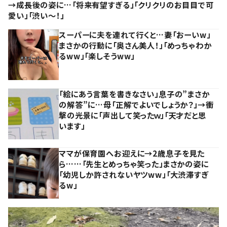
→成長後の姿に…「将来有望すぎる」「クリクリのお目目で可
愛い」「渋い～！」
スーパーに夫を連れて行くと…妻「おーいw」
まさかの行動に「奥さん美人！」「めっちゃわか
るww」「楽しそうww」
「絵にあう言葉を書きなさい」息子の”まさか
の解答”に…母「正解でよいでしょうか？」→衝
撃の光景に「声出して笑ったｗ」「天才だと思
います」
ママが保育園へお迎えに→2歳息子を見た
ら……「先生とめっちゃ笑った」まさかの姿に
「幼児しか許されないヤツww」「大渋滞すぎ
るw」