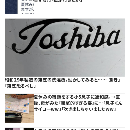
昭和29年製造の東芝の洗濯機。動かしてみると……「驚き」
「東芝恐るべし」
夏休みの宿題をする小5息子に違和感。→直
後、母がみた『衝撃的すぎる姿』に…「息子くん
サイコーww」「吹き出しちゃいましたww」