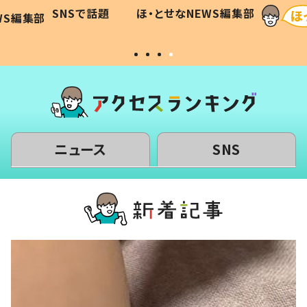
に「可愛
作り続ける理由とは #令和の親
「涙が
SNSで話題
ほ・とせなNEWS編集部
WS編集部
#令和の子
い」
ニュース
SNS