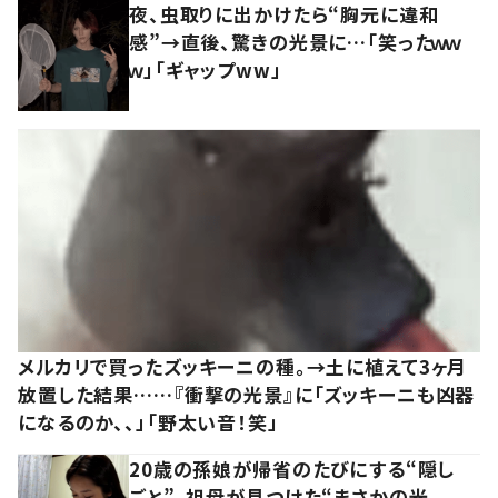
夜、虫取りに出かけたら“胸元に違和
感”→直後、驚きの光景に…「笑ったｗｗ
ｗ」「ギャップww」
メルカリで買ったズッキーニの種。→土に植えて3ヶ月
放置した結果……『衝撃の光景』に「ズッキーニも凶器
になるのか、、」「野太い音！笑」
20歳の孫娘が帰省のたびにする“隠し
ごと”。祖母が見つけた“まさかの光