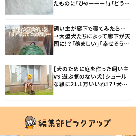
たものに「ひゃーーー！」「どう見
てもラグ…」
飼い主が廊下で寝てみたら…
→大型犬たちによって廊下が天
国に！？「羨ましい」「幸せそう」
の声
【犬のために庭を作った飼い主
VS 遊ぶ気のない犬】シュール
な絵に21.1万いいね！？「犬の
強い意志を感じる」