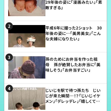
29年後の姿に「漫画みたい」「素
敵すぎる」
平成6年に撮った2ショット 30
年後の姿に…「美男美女」「こん
な夫婦になりたい」
孫のためにお弁当を作った祖
母 孫が絶賛したお弁当に「美
味しそう」「お弁当すごい」
じいじを駅で待つ孫たち じい
じが来た瞬間…！？「じいじイケ
メン」「デレッデレ」「嬉しくて可
愛くてたまらない」「幸せになれ