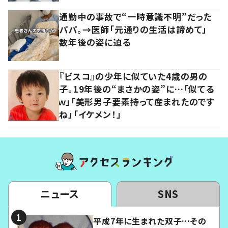
通勤中の事故で“一時意識不明”だった
パパ。→医師「元通りの生活は諦めて」
数年後の姿に迫る
『ビスコ』の少年に似ていた4歳の男の
子。19年後の“まさかの姿”に…「似てる
ｗ」「美形男子要素持って産まれたのです
ね」「イケメン！」
ニュース
SNS
平成7年に生まれた双子…その