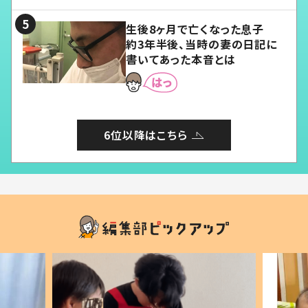
る」
生後8ヶ月で亡くなった息子
約3年半後、当時の妻の日記に
書いてあった本音とは
6位以降はこちら