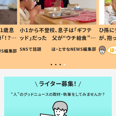
1歳息
小1から不登校、息子は「ギフテ
ひ孫に
「！？」
ッド」だった 父が“ウチ給食”を
が、抱
に「可愛
作り続ける理由とは #令和の親
「涙が
SNSで話題
ほ・とせなNEWS編集部
WS編集部
#令和の子
い」
ライター募集！
“人”のグッドニュースの取材・執筆をしてみませんか？