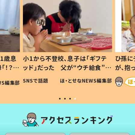
1歳息
小1から不登校、息子は「ギフテ
ひ孫に
「！？」
ッド」だった 父が“ウチ給食”を
が、抱
に「可愛
作り続ける理由とは #令和の親
「涙が
SNSで話題
ほ・とせなNEWS編集部
WS編集部
#令和の子
い」