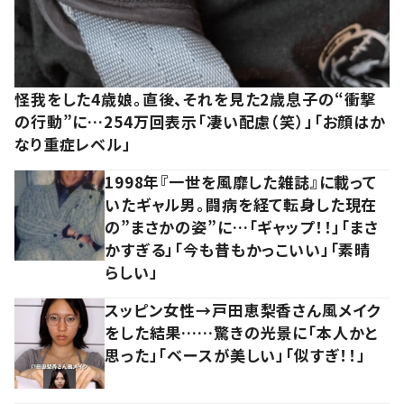
怪我をした4歳娘。直後、それを見た2歳息子の“衝撃
の行動”に…254万回表示「凄い配慮（笑）」「お顔はか
なり重症レベル」
1998年『一世を風靡した雑誌』に載って
いたギャル男。闘病を経て転身した現在
の”まさかの姿”に…「ギャップ！！」「まさ
かすぎる」「今も昔もかっこいい」「素晴
らしい」
スッピン女性→戸田恵梨香さん風メイク
をした結果……驚きの光景に「本人かと
思った」「ベースが美しい」「似すぎ！！」