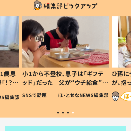
1歳息
小1から不登校、息子は「ギフテ
ひ孫に
「！？」
ッド」だった 父が“ウチ給食”を
が、抱
に「可愛
作り続ける理由とは #令和の親
「涙が
SNSで話題
ほ・とせなNEWS編集部
WS編集部
#令和の子
い」