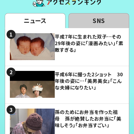
ニュース
SNS
平成7年に生まれた双子…その
29年後の姿に「漫画みたい」「素
敵すぎる」
平成6年に撮った2ショット 30
年後の姿に…「美男美女」「こん
な夫婦になりたい」
孫のためにお弁当を作った祖
母 孫が絶賛したお弁当に「美
味しそう」「お弁当すごい」