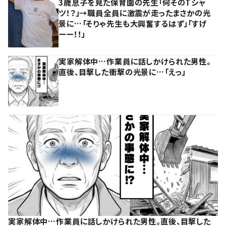
3歳息子を見た保育園の先生「何そのTシャ
ツ！？」→職員全員に激震が走ったまさかの光
景に…「そりゃ先生も大興奮するはず」「すげ
ーー！！」
実家解体中…作業員に話しかけられた男性。
直後、目撃した衝撃の光景に…「えっ」
実家解体中…作業員に話しかけられた男性。直後、目撃した