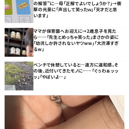
の解答”に…母「正解でよいでしょうか？」→衝
撃の光景に「声出して笑ったｗ」「天才だと思
います」
ママが保育園へお迎えに→2歳息子を見た
ら……「先生とめっちゃ笑った」まさかの姿に
「幼児しか許されないヤツww」「大渋滞すぎ
るw」
ベンチで休憩していると…遠方に違和感。そ
の後、近付いてきたモノに……「ぐぅわぁッッ
ッ」「やばいよ…」