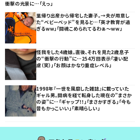
衝撃の光景に…「えっ」
里帰り出産から帰宅した妻子。→夫が用意し
た“ベビーベッド”を見ると…「英才教育が過
ぎるww」「闘魂こめられてるわぁ～ww」
怪我をした4歳娘。直後、それを見た2歳息子
の“衝撃の行動”に…254万回表示「凄い配
慮（笑）」「お顔はかなり重症レベル」
1998年『一世を風靡した雑誌』に載っていた
ギャル男。闘病を経て転身した現在の”まさか
の姿”に…「ギャップ！！」「まさかすぎる」「今も
昔もかっこいい」「素晴らしい」