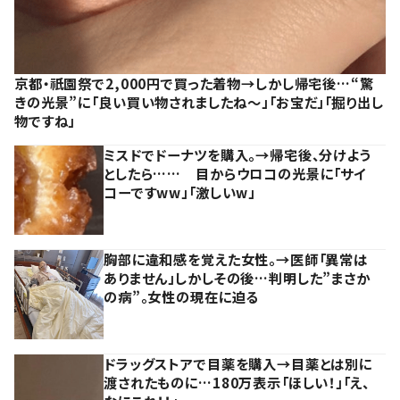
京都・祇園祭で2,000円で買った着物→しかし帰宅後…“驚
きの光景”に「良い買い物されましたね～」「お宝だ」「掘り出し
物ですね」
ミスドでドーナツを購入。→帰宅後、分けよう
としたら…… 目からウロコの光景に「サイ
コーですww」「激しいw」
胸部に違和感を覚えた女性。→医師「異常は
ありません」しかしその後…判明した”まさか
の病”。女性の現在に迫る
ドラッグストアで目薬を購入→目薬とは別に
渡されたものに…180万表示「ほしい！」「え、