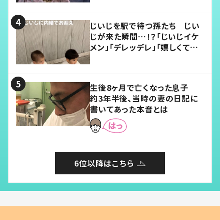
じいじを駅で待つ孫たち じい
じが来た瞬間…！？「じいじイケ
メン」「デレッデレ」「嬉しくて可
愛くてたまらない」「幸せになれ
る」
生後8ヶ月で亡くなった息子
約3年半後、当時の妻の日記に
書いてあった本音とは
6位以降はこちら