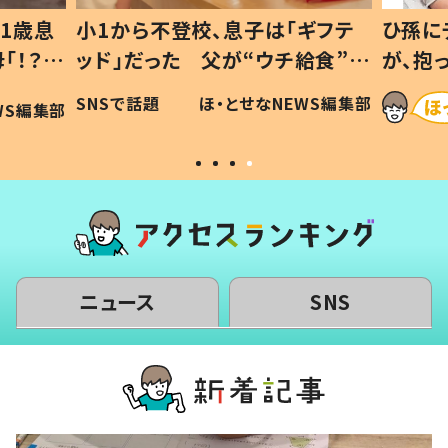
1歳息
小1から不登校、息子は「ギフテ
ひ孫に
「！？」
ッド」だった 父が“ウチ給食”を
が、抱
に「可愛
作り続ける理由とは #令和の親
「涙が
SNSで話題
ほ・とせなNEWS編集部
WS編集部
#令和の子
い」
ニュース
SNS