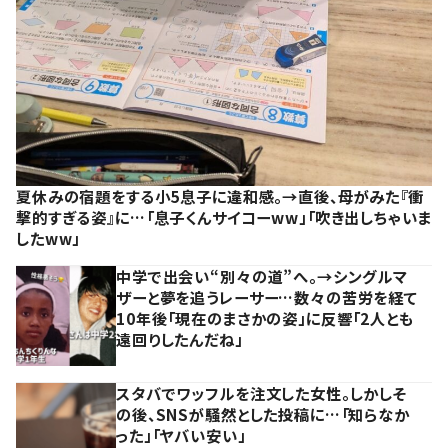
夏休みの宿題をする小5息子に違和感。→直後、母がみた『衝
撃的すぎる姿』に…「息子くんサイコーww」「吹き出しちゃいま
したww」
中学で出会い“別々の道”へ。→シングルマ
ザーと夢を追うレーサー…数々の苦労を経て
10年後「現在のまさかの姿」に反響「2人とも
遠回りしたんだね」
スタバでワッフルを注文した女性。しかしそ
の後、SNSが騒然とした投稿に…「知らなか
った」「ヤバい安い」