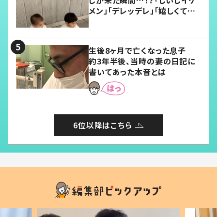
じが来た瞬間…！？「じいじイケ
メン」「デレッデレ」「嬉しくて可
愛くてたまらない」「幸せになれ
る」
生後8ヶ月で亡くなった息子
約3年半後、当時の妻の日記に
書いてあった本音とは
6位以降はこちら