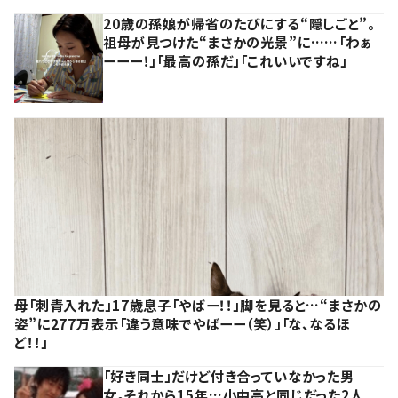
20歳の孫娘が帰省のたびにする“隠しごと”。
祖母が見つけた“まさかの光景”に……「わぁ
ーーー！」「最高の孫だ」「これいいですね」
母「刺青入れた」17歳息子「やばー！！」脚を見ると…“まさかの
姿”に277万表示「違う意味でやばーー（笑）」「な、なるほ
ど！！」
「好き同士」だけど付き合っていなかった男
女。それから15年…小中高と同じだった2人