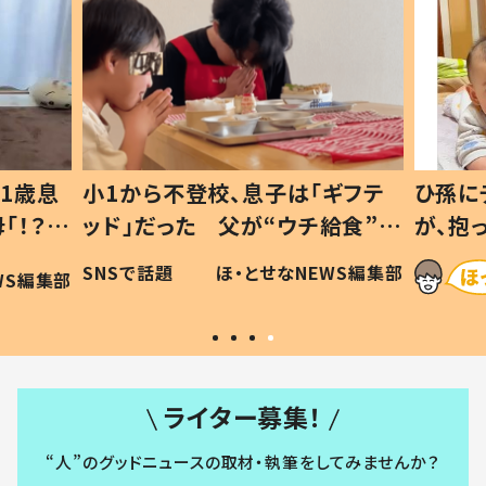
1歳息
小1から不登校、息子は「ギフテ
ひ孫に
「！？」
ッド」だった 父が“ウチ給食”を
が、抱
に「可愛
作り続ける理由とは #令和の親
「涙が
SNSで話題
ほ・とせなNEWS編集部
WS編集部
#令和の子
い」
ライター募集！
“人”のグッドニュースの取材・執筆をしてみませんか？