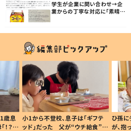
学生が企業に問い合わせ→企
業からの丁寧な対応に「素晴ら
しい」の声
1歳息
小1から不登校、息子は「ギフテ
ひ孫に
「！？」
ッド」だった 父が“ウチ給食”を
が、抱