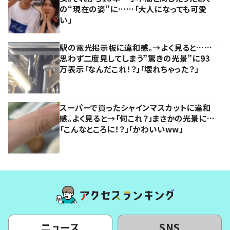
の“現在の姿”に……「大人になっても可愛
い」
駅の電光掲示板に違和感。→よく見ると……
思わず二度見してしまう”驚きの光景”に93
万表示「なんだこれ！？」「壊れちゃった？」
スーパーで買ったシャインマスカットに違和
感。よく見ると→「何これ？」まさかの光景に…
「こんなところに！？」「かわいいww」
ニュース
SNS