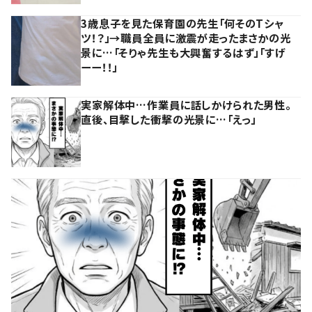
3歳息子を見た保育園の先生「何そのTシャ
ツ！？」→職員全員に激震が走ったまさかの光
景に…「そりゃ先生も大興奮するはず」「すげ
ーー！！」
実家解体中…作業員に話しかけられた男性。
直後、目撃した衝撃の光景に…「えっ」