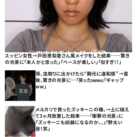
スッピン女性→戸田恵梨香さん風メイクをした結果……驚き
の光景に「本人かと思った」「ベースが美しい」「似すぎ！！」
夜、虫取りに出かけたら“胸元に違和感”→直
後、驚きの光景に…「笑ったｗｗｗ」「ギャップ
ww」
メルカリで買ったズッキーニの種。→土に植え
て3ヶ月放置した結果……『衝撃の光景』に
「ズッキーニも凶器になるのか、、」「野太い
音！笑」