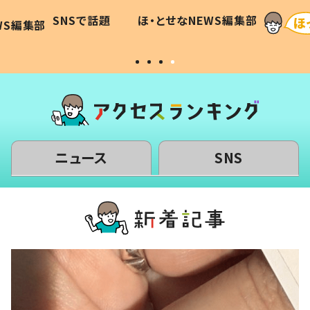
に「可愛
作り続ける理由とは #令和の親
「涙が
SNSで話題
ほ・とせなNEWS編集部
WS編集部
#令和の子
い」
ニュース
SNS