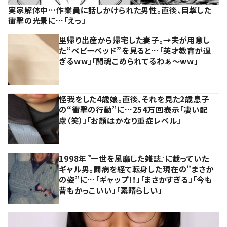
実家解体中…作業員に話しかけられた男性。直後、目撃した
衝撃の光景に…「えっ」
里帰り出産から帰宅した妻子。→夫が用意し
た“ベビーベッド”を見ると…「英才教育が過
ぎるww」「闘魂こめられてるわぁ～ww」
怪我をした4歳娘。直後、それを見た2歳息子
の“衝撃の行動”に…254万回表示「凄い配
慮（笑）」「お顔はかなり重症レベル」
1998年『一世を風靡した雑誌』に載っていた
ギャル男。闘病を経て転身した現在の”まさか
の姿”に…「ギャップ！！」「まさかすぎる」「今も
昔もかっこいい」「素晴らしい」