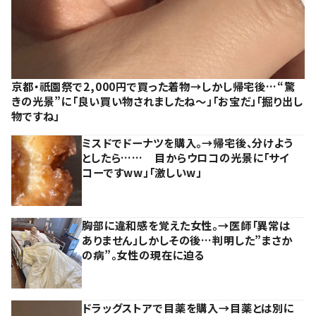
京都・祇園祭で2,000円で買った着物→しかし帰宅後…“驚
きの光景”に「良い買い物されましたね～」「お宝だ」「掘り出し
物ですね」
ミスドでドーナツを購入。→帰宅後、分けよう
としたら…… 目からウロコの光景に「サイ
コーですww」「激しいw」
胸部に違和感を覚えた女性。→医師「異常は
ありません」しかしその後…判明した”まさか
の病”。女性の現在に迫る
ドラッグストアで目薬を購入→目薬とは別に