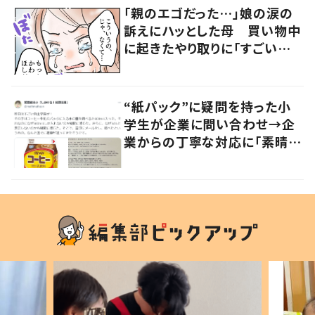
「親のエゴだった…」娘の涙の
訴えにハッとした母 買い物中
に起きたやり取りに「すごい分
かる」「改めて気付かされた」
“紙パック”に疑問を持った小
学生が企業に問い合わせ→企
業からの丁寧な対応に「素晴ら
しい」の声