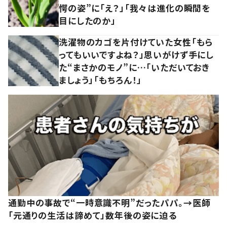
愕の姿”に「え？」「我々は進化の瞬間を
目にしたのか」
洗濯物のカゴを片付けていた女性「もら
ってもいいですよね？」思いがけず手にし
た“まさかのモノ”に…「いただいておき
ましょう」「もちろん！」
通勤中の事故で“一時意識不明”だったパパ。→医師
「元通りの生活は諦めて」数年後の姿に迫る