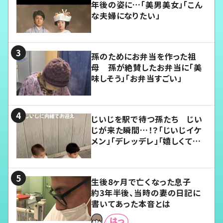
年後の姿に…「美男美女」「こん
な夫婦になりたい」
孫のためにお弁当を作った祖
母 孫が絶賛したお弁当に「美
味しそう」「お弁当すごい」
じいじを駅で待つ孫たち じい
じが来た瞬間…！？「じいじイケ
メン」「デレッデレ」「嬉しくて可
愛くてたまらない」「幸せになれ
る」
生後8ヶ月で亡くなった息子
約3年半後、当時の妻の日記に
書いてあった本音とは