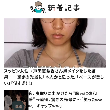
スッピン女性→戸田恵梨香さん風メイクをした結
果……驚きの光景に「本人かと思った」「ベースが美し
い」「似すぎ！！」
夜、虫取りに出かけたら“胸元に違和
感”→直後、驚きの光景に…「笑ったｗｗ
ｗ」「ギャップww」