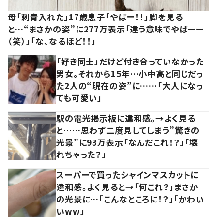
母「刺青入れた」17歳息子「やばー！！」脚を見る
と…“まさかの姿”に277万表示「違う意味でやばーー
（笑）」「な、なるほど！！」
「好き同士」だけど付き合っていなかった
男女。それから15年…小中高と同じだっ
た2人の“現在の姿”に……「大人になっ
ても可愛い」
駅の電光掲示板に違和感。→よく見る
と……思わず二度見してしまう”驚きの
光景”に93万表示「なんだこれ！？」「壊
れちゃった？」
スーパーで買ったシャインマスカットに
違和感。よく見ると→「何これ？」まさか
の光景に…「こんなところに！？」「かわい
いww」