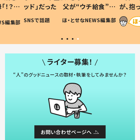
「！？」
ッド」だった 父が“ウチ給食”を
が、抱
に「可愛
作り続ける理由とは #令和の親
「涙が
SNSで話題
ほ・とせなNEWS編集部
WS編集部
#令和の子
い」
ライター募集！
“人”のグッドニュースの取材・執筆をしてみませんか？
お問い合わせページへ