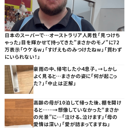
日本のスーパーで…オーストラリア人男性「見つけち
ゃった」目を輝かせて持ってきた”まさかのモノ”に72
万表示「ウケるw」「すげえものみつけたねw」「買わず
にいられない！」
豪雨の中、帰宅した小4息子。→しかし
よく見ると…まさかの姿に「何が起こっ
た？」「中止は正解」
高齢の母が10泊して帰った後、棚を開け
ると……→想像していなかった“まさか
の光景”に…「泣ける、泣けます」「母の
愛情は深い」「愛が詰まってますね」