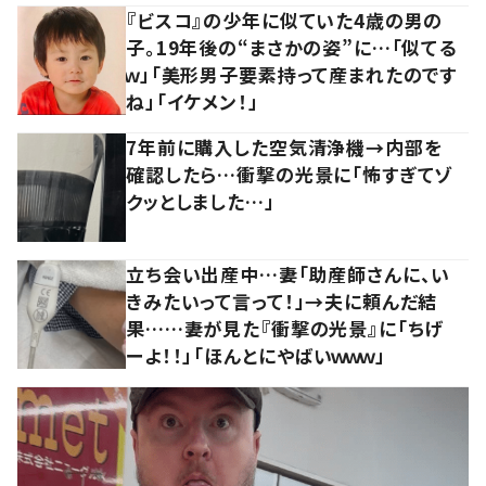
『ビスコ』の少年に似ていた4歳の男の
子。19年後の“まさかの姿”に…「似てる
ｗ」「美形男子要素持って産まれたのです
ね」「イケメン！」
7年前に購入した空気清浄機→内部を
確認したら…衝撃の光景に「怖すぎてゾ
クッとしました…」
立ち会い出産中…妻「助産師さんに、い
きみたいって言って！」→夫に頼んだ結
果……妻が見た『衝撃の光景』に「ちげ
ーよ！！」「ほんとにやばいｗｗｗ」