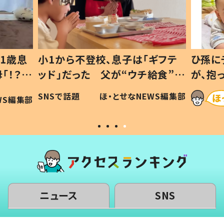
1歳息
小1から不登校、息子は「ギフテ
ひ孫に
「！？」
ッド」だった 父が“ウチ給食”を
が、抱
に「可愛
作り続ける理由とは #令和の親
「涙が
SNSで話題
ほ・とせなNEWS編集部
WS編集部
#令和の子
い」
ニュース
SNS