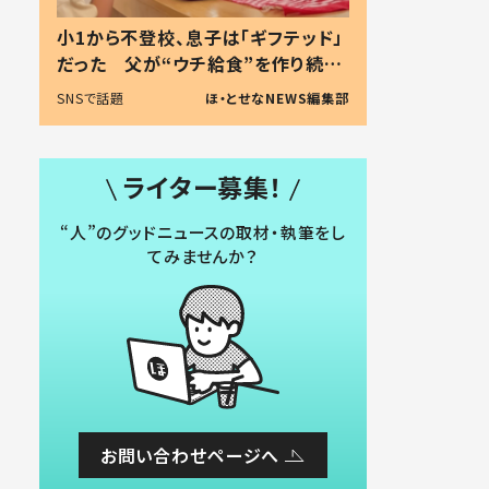
小1から不登校、息子は「ギフテッド」
だった 父が“ウチ給食”を作り続け
る理由とは #令和の親 #令和の子
SNSで話題
ほ・とせなNEWS編集部
ライター募集！
“人”のグッドニュースの取材・執筆をし
てみませんか？
お問い合わせページへ