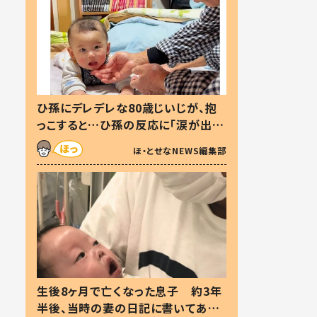
ひ孫にデレデレな80歳じいじが、抱
っこすると…ひ孫の反応に「涙が出ま
した」「可愛くて仕方ない」
ほ・とせなNEWS編集部
生後8ヶ月で亡くなった息子 約3年
半後、当時の妻の日記に書いてあっ