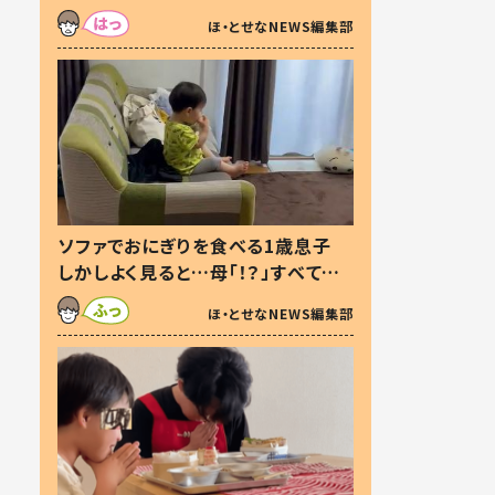
た本音とは
ほ・とせなNEWS編集部
ソファでおにぎりを食べる1歳息子
しかしよく見ると…母「！？」すべてを
察した母の投稿に「可愛いから許
ほ・とせなNEWS編集部
す！」「現行犯〜」