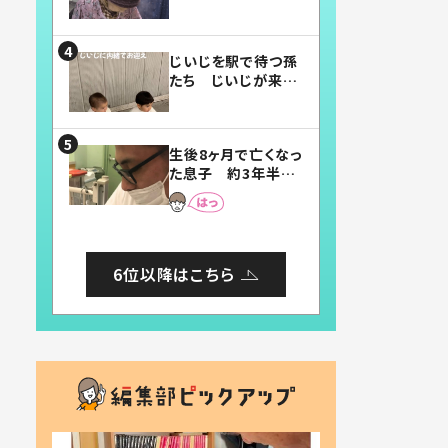
賛したお弁当に「美
味しそう」「お弁当す
ごい」
じいじを駅で待つ孫
たち じいじが来た
瞬間…！？「じいじイ
ケメン」「デレッデレ」
「嬉しくて可愛くてた
生後8ヶ月で亡くなっ
まらない」「幸せにな
た息子 約3年半
れる」
後、当時の妻の日記
に書いてあった本音
とは
6位以降はこちら