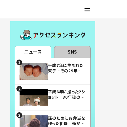
ニュース
SNS
平成7年に生まれた
双子…その29年後
の姿に「漫画みたい」
「素敵すぎる」
平成6年に撮った2シ
ョット 30年後の姿
に…「美男美女」「こ
んな夫婦になりた
い」
孫のためにお弁当を
作った祖母 孫が絶