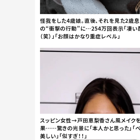
怪我をした4歳娘。直後、それを見た2歳
の“衝撃の行動”に…254万回表示「凄い
（笑）」「お顔はかなり重症レベル」
スッピン女性→戸田恵梨香さん風メイク
果……驚きの光景に「本人かと思った」「
美しい」「似すぎ！！」