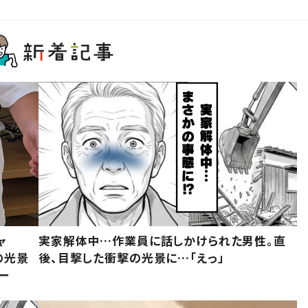
ャ
実家解体中…作業員に話しかけられた男性。直
の光景
後、目撃した衝撃の光景に…「えっ」
ー