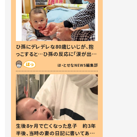
ひ孫にデレデレな80歳じいじが、抱
っこすると…ひ孫の反応に「涙が出ま
した」「可愛くて仕方ない」
ほ・とせなNEWS編集部
生後8ヶ月で亡くなった息子 約3年
半後、当時の妻の日記に書いてあっ