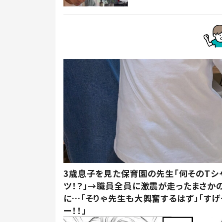
3歳息子を見た保育園の先生「何そのTシ
ツ！？」→職員全員に激震が走ったまさか
に…「そりゃ先生も大興奮するはず」「すげ
ー！！」