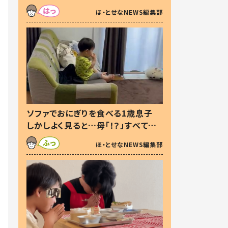
た本音とは
ほ・とせなNEWS編集部
ソファでおにぎりを食べる1歳息子
しかしよく見ると…母「！？」すべてを
察した母の投稿に「可愛いから許
ほ・とせなNEWS編集部
す！」「現行犯〜」