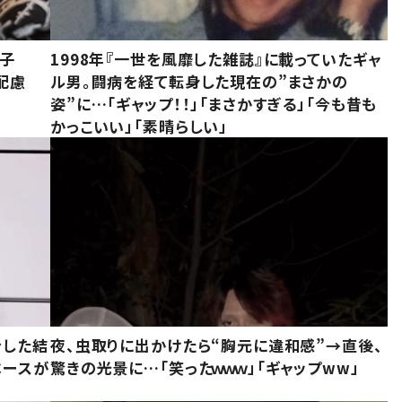
息子
1998年『一世を風靡した雑誌』に載っていたギャ
配慮
ル男。闘病を経て転身した現在の”まさかの
姿”に…「ギャップ！！」「まさかすぎる」「今も昔も
かっこいい」「素晴らしい」
をした結
夜、虫取りに出かけたら“胸元に違和感”→直後、
ベースが
驚きの光景に…「笑ったｗｗｗ」「ギャップww」