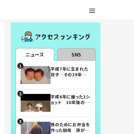
ニュース
SNS
平成7年に生まれた
双子…その29年後
の姿に「漫画みたい」
「素敵すぎる」
平成6年に撮った2シ
ョット 30年後の姿
に…「美男美女」「こ
んな夫婦になりた
い」
孫のためにお弁当を
作った祖母 孫が絶