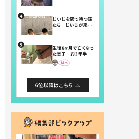
賛したお弁当に「美
味しそう」「お弁当す
ごい」
じいじを駅で待つ孫
たち じいじが来た
瞬間…！？「じいじイ
ケメン」「デレッデレ」
「嬉しくて可愛くてた
生後8ヶ月で亡くなっ
まらない」「幸せにな
た息子 約3年半
れる」
後、当時の妻の日記
に書いてあった本音
とは
6位以降はこちら