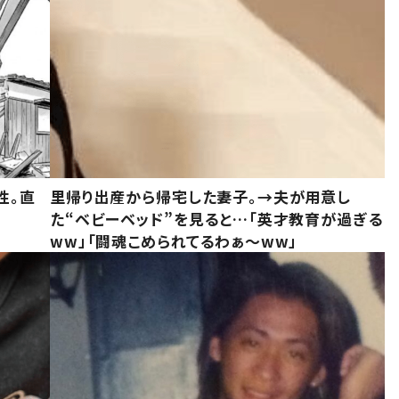
性。直
里帰り出産から帰宅した妻子。→夫が用意し
た“ベビーベッド”を見ると…「英才教育が過ぎる
ww」「闘魂こめられてるわぁ～ww」