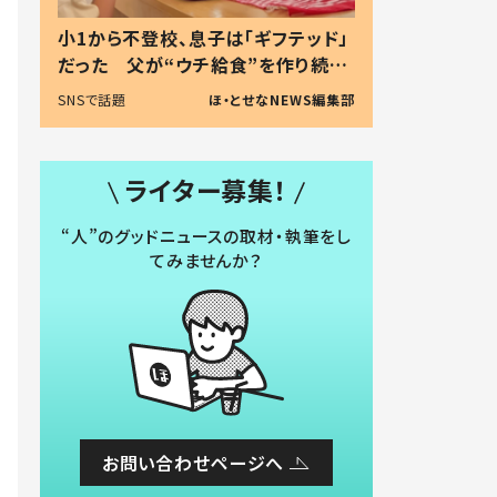
小1から不登校、息子は「ギフテッド」
だった 父が“ウチ給食”を作り続け
る理由とは #令和の親 #令和の子
SNSで話題
ほ・とせなNEWS編集部
ライター募集！
“人”のグッドニュースの取材・執筆をし
てみませんか？
お問い合わせページへ