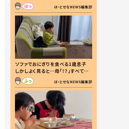
た本音とは
ほ・とせなNEWS編集部
ソファでおにぎりを食べる1歳息子
しかしよく見ると…母「！？」すべてを
察した母の投稿に「可愛いから許
ほ・とせなNEWS編集部
す！」「現行犯〜」