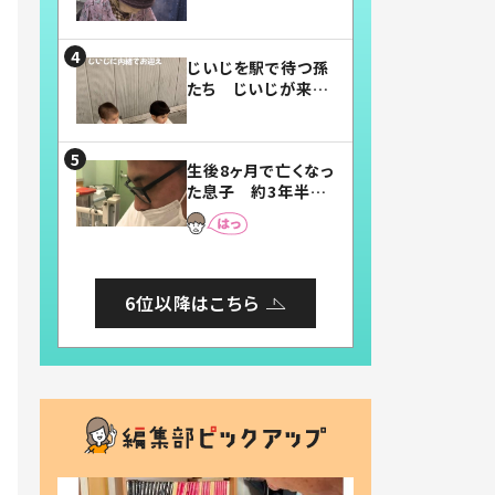
賛したお弁当に「美
味しそう」「お弁当す
ごい」
じいじを駅で待つ孫
たち じいじが来た
瞬間…！？「じいじイ
ケメン」「デレッデレ」
「嬉しくて可愛くてた
生後8ヶ月で亡くなっ
まらない」「幸せにな
た息子 約3年半
れる」
後、当時の妻の日記
に書いてあった本音
とは
6位以降はこちら