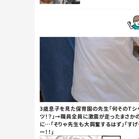
3歳息子を見た保育園の先生「何そのTシ
ツ！？」→職員全員に激震が走ったまさか
に…「そりゃ先生も大興奮するはず」「すげ
ー！！」