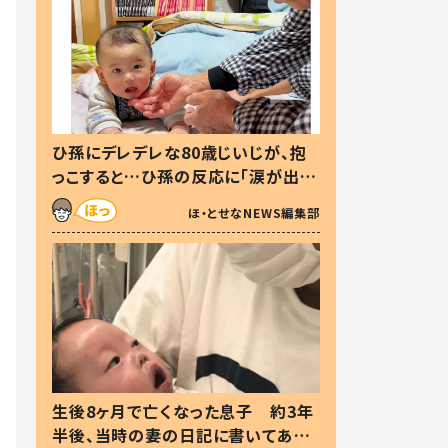
ひ孫にデレデレな80歳じいじが、抱
っこすると…ひ孫の反応に「涙が出ま
した」「可愛くて仕方ない」
ほ・とせなNEWS編集部
生後8ヶ月で亡くなった息子 約3年
半後、当時の妻の日記に書いてあっ