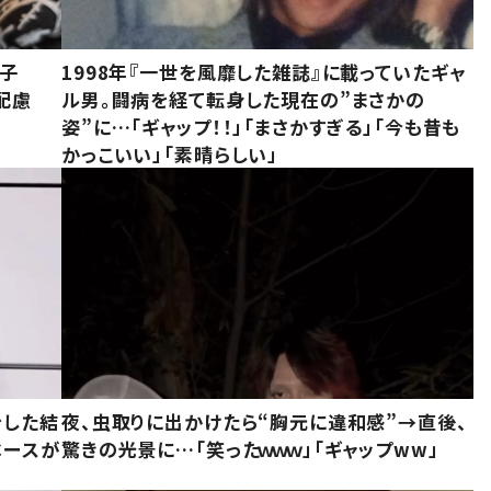
息子
1998年『一世を風靡した雑誌』に載っていたギャ
配慮
ル男。闘病を経て転身した現在の”まさかの
姿”に…「ギャップ！！」「まさかすぎる」「今も昔も
かっこいい」「素晴らしい」
をした結
夜、虫取りに出かけたら“胸元に違和感”→直後、
ベースが
驚きの光景に…「笑ったｗｗｗ」「ギャップww」