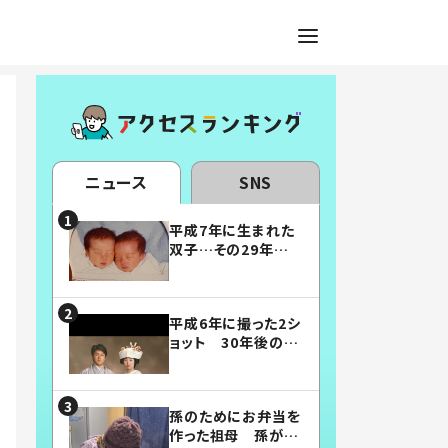
ニュース
SNS
平成7年に生まれた
双子…その29年後
の姿に「漫画みたい」
「素敵すぎる」
平成6年に撮った2シ
ョット 30年後の姿
に…「美男美女」「こ
んな夫婦になりた
い」
孫のためにお弁当を
作った祖母 孫が絶