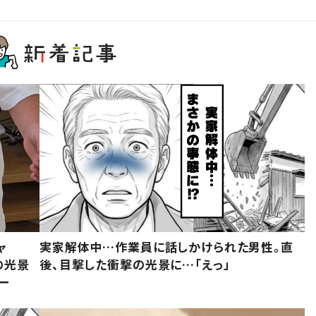
ャ
実家解体中…作業員に話しかけられた男性。直
の光景
後、目撃した衝撃の光景に…「えっ」
ー