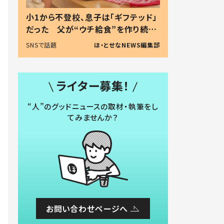
小1から不登校、息子は「ギフテッド」
だった 父が“ウチ給食”を作り続け
る理由とは #令和の親 #令和の子
SNSで話題
ほ・とせなNEWS編集部
ライター募集！
“人”のグッドニュースの取材・執筆をし
てみませんか？
お問い合わせページへ