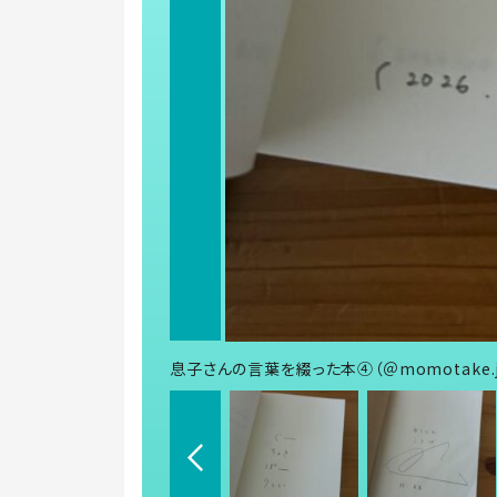
息子さんの言葉を綴った本④（＠momotake.