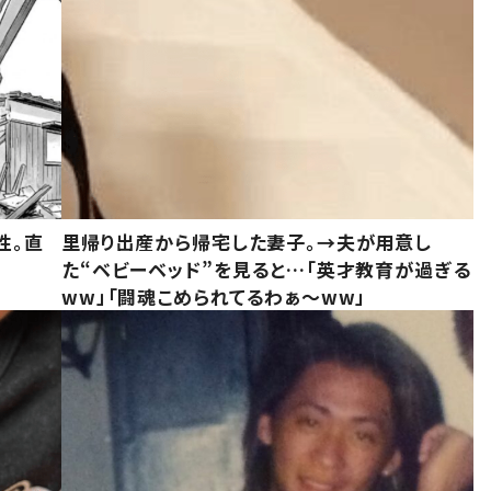
性。直
里帰り出産から帰宅した妻子。→夫が用意し
た“ベビーベッド”を見ると…「英才教育が過ぎる
ww」「闘魂こめられてるわぁ～ww」