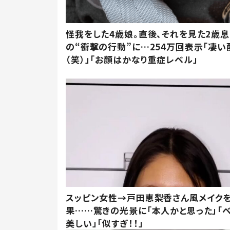
怪我をした4歳娘。直後、それを見た2歳
の“衝撃の行動”に…254万回表示「凄い
（笑）」「お顔はかなり重症レベル」
スッピン女性→戸田恵梨香さん風メイク
果……驚きの光景に「本人かと思った」「
美しい」「似すぎ！！」