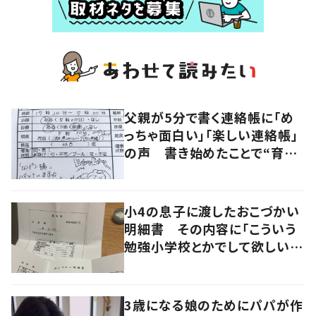
父親が5分で書く連絡帳に「め
っちゃ面白い」「楽しい連絡帳」
の声 書き始めたことで“育児
に変化”も
小4の息子に渡したおこづかい
明細書 その内容に「こういう
勉強小学校とかでして欲しい」
「社会勉強になりますね」の声
3歳になる娘のためにパパが作