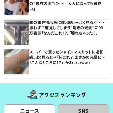
の“現在の姿”に……「大人になっても可愛
い」
駅の電光掲示板に違和感。→よく見ると……
思わず二度見してしまう”驚きの光景”に93
万表示「なんだこれ！？」「壊れちゃった？」
スーパーで買ったシャインマスカットに違和
感。よく見ると→「何これ？」まさかの光景に…
「こんなところに！？」「かわいいww」
ニュース
SNS