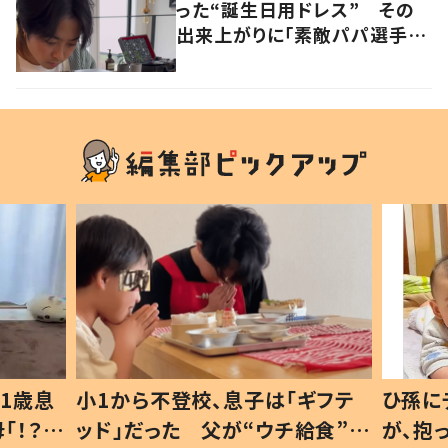
った“誕生日用ドレス” その
出来上がりに「素敵パパ選手権
優勝」「パパさんカッコいい」の
声
1歳息
小1から不登校、息子は「ギフテ
ひ孫に
「！？」
ッド」だった 父が“ウチ給食”を
が、抱