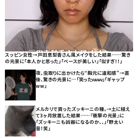
スッピン女性→戸田恵梨香さん風メイクをした結果……驚き
の光景に「本人かと思った」「ベースが美しい」「似すぎ！！」
夜、虫取りに出かけたら“胸元に違和感”→直
後、驚きの光景に…「笑ったｗｗｗ」「ギャップ
ww」
メルカリで買ったズッキーニの種。→土に植え
て3ヶ月放置した結果……『衝撃の光景』に
「ズッキーニも凶器になるのか、、」「野太い
音！笑」