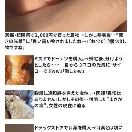
京都・祇園祭で2,000円で買った着物→しかし帰宅後…“驚
きの光景”に「良い買い物されましたね～」「お宝だ」「掘り出し
物ですね」
ミスドでドーナツを購入。→帰宅後、分けよう
としたら…… 目からウロコの光景に「サイ
コーですww」「激しいw」
胸部に違和感を覚えた女性。→医師「異常は
ありません」しかしその後…判明した”まさか
の病”。女性の現在に迫る
ドラッグストアで目薬を購入→目薬とは別に