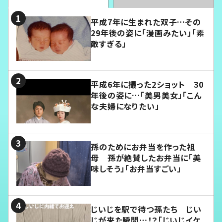
平成7年に生まれた双子…その
29年後の姿に「漫画みたい」「素
敵すぎる」
平成6年に撮った2ショット 30
年後の姿に…「美男美女」「こん
な夫婦になりたい」
孫のためにお弁当を作った祖
母 孫が絶賛したお弁当に「美
味しそう」「お弁当すごい」
じいじを駅で待つ孫たち じい
じが来た瞬間…！？「じいじイケ