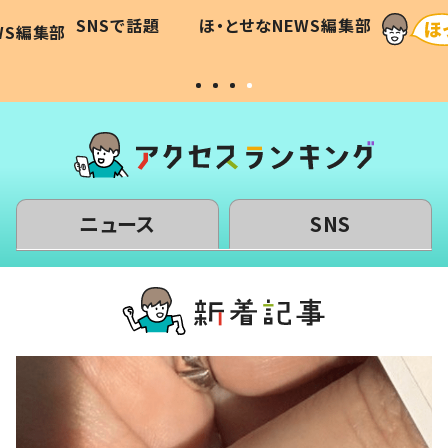
に「可愛
作り続ける理由とは #令和の親
「涙が
SNSで話題
ほ・とせなNEWS編集部
WS編集部
#令和の子
い」
ニュース
SNS