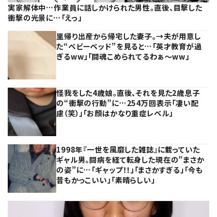
実家解体中…作業員に話しかけられた男性。直後、目撃した
衝撃の光景に…「えっ」
里帰り出産から帰宅した妻子。→夫が用意し
た“ベビーベッド”を見ると…「英才教育が過
ぎるww」「闘魂こめられてるわぁ～ww」
怪我をした4歳娘。直後、それを見た2歳息子
の“衝撃の行動”に…254万回表示「凄い配
慮（笑）」「お顔はかなり重症レベル」
1998年『一世を風靡した雑誌』に載っていた
ギャル男。闘病を経て転身した現在の”まさか
の姿”に…「ギャップ！！」「まさかすぎる」「今も
昔もかっこいい」「素晴らしい」