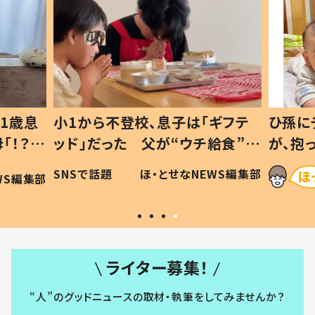
1歳息
小1から不登校、息子は「ギフテ
ひ孫に
「！？」
ッド」だった 父が“ウチ給食”を
が、抱
に「可愛
作り続ける理由とは #令和の親
「涙が
SNSで話題
ほ・とせなNEWS編集部
WS編集部
#令和の子
い」
ライター募集！
“人”のグッドニュースの取材・執筆をしてみませんか？