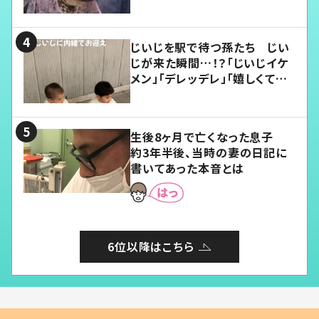
じいじを駅で待つ孫たち じい
じが来た瞬間…！？「じいじイケ
メン」「デレッデレ」「嬉しくて可
愛くてたまらない」「幸せになれ
る」
生後8ヶ月で亡くなった息子
約3年半後、当時の妻の日記に
書いてあった本音とは
6位以降はこちら