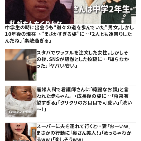
中学生の時に出会うも“別々の道を歩んでいた”男女。しかし
10年後の現在→”まさかすぎる姿”に…「2人とも遠回りした
んだね」「素敵過ぎる」
スタバでワッフルを注文した女性。しかしそ
の後、SNSが騒然とした投稿に…「知らなか
った」「ヤバい安い」
産婦人科で看護師さんに「綺麗なお顔」と言
われた赤ちゃん。→成長後の姿に…「将来有
望すぎる」「クリクリのお目目で可愛い」「渋い
～！」
スーパーに夫を連れて行くと…妻「おーいw」
まさかの行動に「奥さん美人！」「めっちゃわか
るww」「楽しそうww」