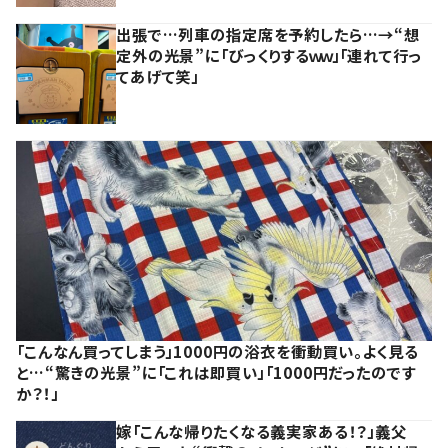
出張で…列車の指定席を予約したら…→“想
定外の光景”に「びっくりするｗｗ」「連れて行っ
てあげて笑」
「こんなん買ってしまう」1000円の浴衣を衝動買い。よく見る
と…“驚きの光景”に「これは即買い」「1000円だったのです
か？！」
嫁「こんな帰りたくなる義実家ある！？」義父