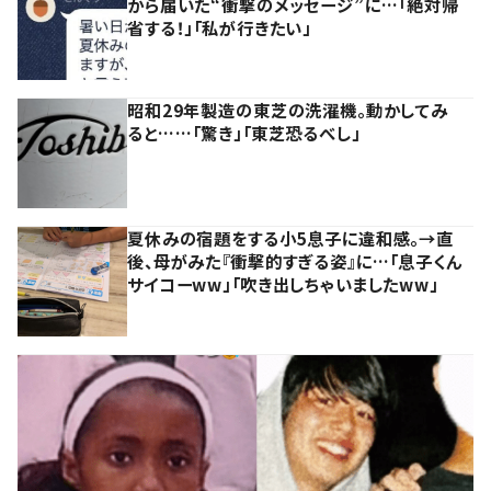
から届いた“衝撃のメッセージ”に…「絶対帰
省する！」「私が行きたい」
昭和29年製造の東芝の洗濯機。動かしてみ
ると……「驚き」「東芝恐るべし」
夏休みの宿題をする小5息子に違和感。→直
後、母がみた『衝撃的すぎる姿』に…「息子くん
サイコーww」「吹き出しちゃいましたww」