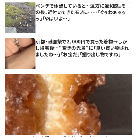
ベンチで休憩していると…遠方に違和感。そ
の後、近付いてきたモノに……「ぐぅわぁッッ
ッ」「やばいよ…」
京都・祇園祭で2,000円で買った着物→しか
し帰宅後…“驚きの光景”に「良い買い物され
ましたね～」「お宝だ」「掘り出し物ですね」