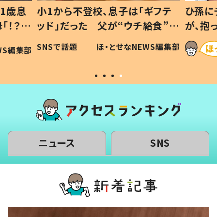
1歳息
小1から不登校、息子は「ギフテ
ひ孫に
「！？」
ッド」だった 父が“ウチ給食”を
が、抱
に「可愛
作り続ける理由とは #令和の親
「涙が
SNSで話題
ほ・とせなNEWS編集部
WS編集部
#令和の子
い」
ニュース
SNS