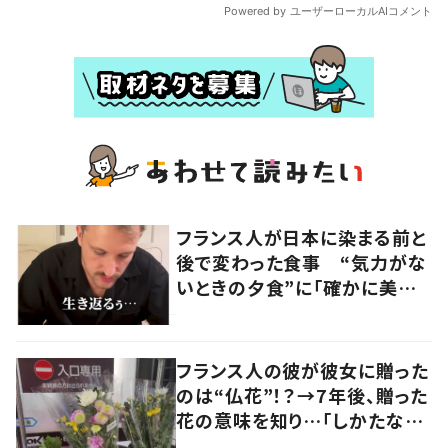
フランス人が日本に染まる前と
後で変わった食事 “気力がな
いときの夕食”に「確かに美味
い」「分かってくれるの嬉しい」
の声
フランス人の彼が彼女に贈った
のは“仏花”！？→7年後、贈った
花の意味を知り…「しかたな
い」「気持ちが大事」