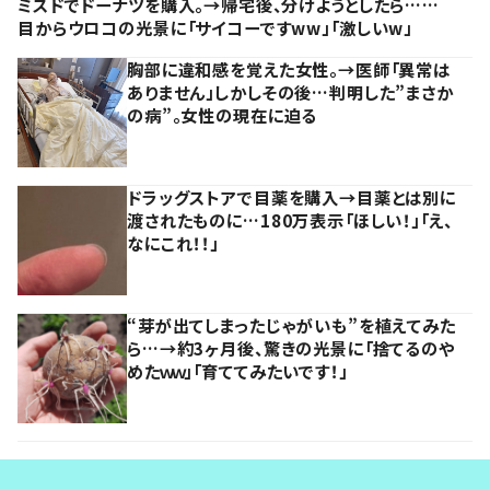
ミスドでドーナツを購入。→帰宅後、分けようとしたら……
目からウロコの光景に「サイコーですww」「激しいw」
胸部に違和感を覚えた女性。→医師「異常は
ありません」しかしその後…判明した”まさか
の病”。女性の現在に迫る
ドラッグストアで目薬を購入→目薬とは別に
渡されたものに…180万表示「ほしい！」「え、
なにこれ！！」
“芽が出てしまったじゃがいも”を植えてみた
ら…→約3ヶ月後、驚きの光景に「捨てるのや
めたｗｗ」「育ててみたいです！」