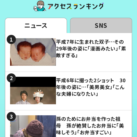
ニュース
SNS
平成7年に生まれた双子…その
29年後の姿に「漫画みたい」「素
敵すぎる」
平成6年に撮った2ショット 30
年後の姿に…「美男美女」「こん
な夫婦になりたい」
孫のためにお弁当を作った祖
母 孫が絶賛したお弁当に「美
味しそう」「お弁当すごい」