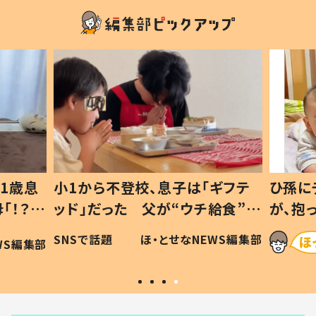
1歳息
小1から不登校、息子は「ギフテ
ひ孫に
「！？」
ッド」だった 父が“ウチ給食”を
が、抱
に「可愛
作り続ける理由とは #令和の親
「涙が
SNSで話題
ほ・とせなNEWS編集部
WS編集部
#令和の子
い」