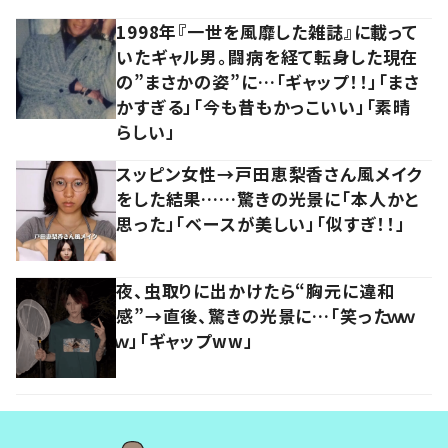
1998年『一世を風靡した雑誌』に載って
いたギャル男。闘病を経て転身した現在
の”まさかの姿”に…「ギャップ！！」「まさ
かすぎる」「今も昔もかっこいい」「素晴
らしい」
スッピン女性→戸田恵梨香さん風メイク
をした結果……驚きの光景に「本人かと
思った」「ベースが美しい」「似すぎ！！」
夜、虫取りに出かけたら“胸元に違和
感”→直後、驚きの光景に…「笑ったｗｗ
ｗ」「ギャップww」