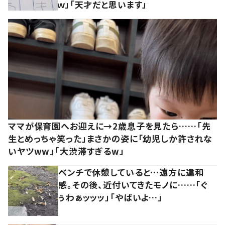
ｗ」「天才だと思います」
ママが保育園へお迎えに→2歳息子を見たら……「先
生とめっちゃ笑った」まさかの姿に「幼児しか許されな
いヤツww」「大渋滞すぎるw」
ベンチで休憩していると…遠方に違和
感。その後、近付いてきたモノに……「ぐ
ぅわぁッッッ」「やばいよ…」