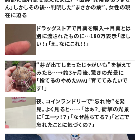
ん」しかしその後…判明した”まさかの病”。女性の現
在に迫る
ドラッグストアで目薬を購入→目薬とは
別に渡されたものに…180万表示「ほし
い！」「え、なにこれ！！」
“芽が出てしまったじゃがいも”を植えて
みたら…→約3ヶ月後、驚きの光景に
「捨てるのやめたｗｗ」「育ててみたいで
す！」
夜、コインランドリーで“忘れ物”を発
見。よく見ると……「はぁ？」衝撃の光景
に「エーッ！？」「なぜ落ちてる？」「どこで
忘れたことに気づくの？」