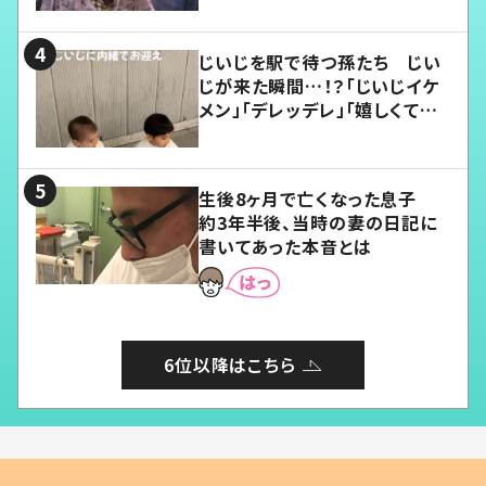
じいじを駅で待つ孫たち じい
じが来た瞬間…！？「じいじイケ
メン」「デレッデレ」「嬉しくて可
愛くてたまらない」「幸せになれ
る」
生後8ヶ月で亡くなった息子
約3年半後、当時の妻の日記に
書いてあった本音とは
6位以降はこちら