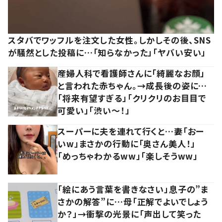
スタバでワッフルを注文した女性。しかしその後、SNS
が騒然とした投稿に…「知らなかった」「ヤバい安い」
産婦人科で看護師さんに「綺麗なお顔」
と言われた赤ちゃん。→成長後の姿に…
「将来有望すぎる」「クリクリのお目目で
可愛い」「渋い～！」
スーパーに夫を連れて行くと…妻「おー
いw」まさかの行動に「奥さん美人！」
「めっちゃわかるww」「楽しそうww」
「絵にあう言葉を書きなさい」息子の”ま
さかの解答”に…母「正解でよいでしょう
か？」→衝撃の光景に「声出して笑った