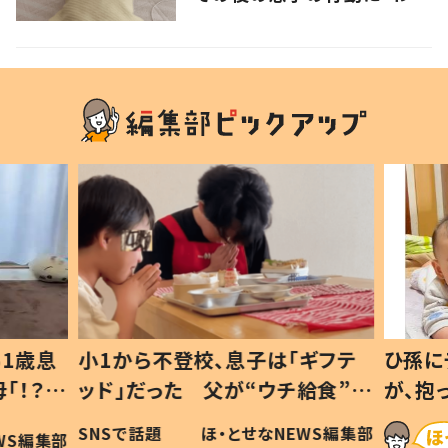
るよその気持ち」「うちの子も！」
の声
1歳息
小1から不登校、息子は「ギフテ
ひ孫に
「！？」
ッド」だった 父が“ウチ給食”を
が、抱
に「可愛
作り続ける理由とは #令和の親
「涙が
SNSで話題
ほ・とせなNEWS編集部
WS編集部