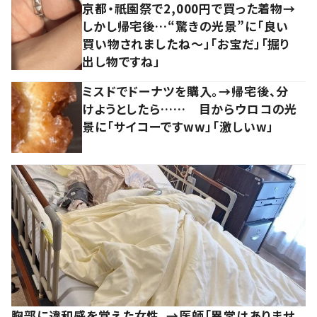
京都・祇園祭で2,000円で買った着物→
しかし帰宅後…“驚きの光景”に「良い
買い物されましたね～」「お宝だ」「掘り
出し物ですね」
ミスドでドーナツを購入。→帰宅後、分
けようとしたら…… 目からウロコの光
景に「サイコーですww」「激しいw」
胸部に違和感を覚えた女性。→医師「異常はありませ