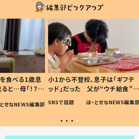
1歳息
小1から不登校、息子は「ギフテ
ひ孫に
「！？」
ッド」だった 父が“ウチ給食”を
が、抱
に「可愛
作り続ける理由とは #令和の親
「涙が
SNSで話題
ほ・とせなNEWS編集部
WS編集部
#令和の子
い」