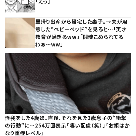
「えっ」
里帰り出産から帰宅した妻子。→夫が用
意した“ベビーベッド”を見ると…「英才
教育が過ぎるww」「闘魂こめられてる
わぁ～ww」
怪我をした4歳娘。直後、それを見た2歳息子の“衝撃
の行動”に…254万回表示「凄い配慮（笑）」「お顔はか
なり重症レベル」