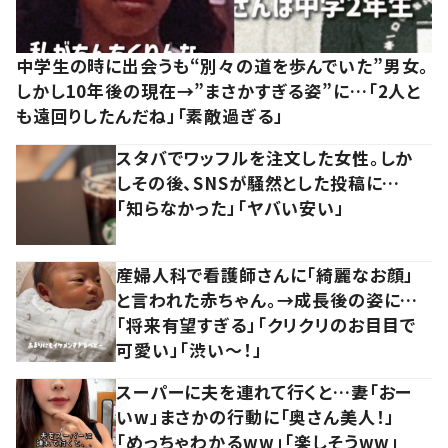
中学生の時に出会うも“別々の道を歩んでいた”男女。
しかし10年後の現在→”まさかすぎる姿”に…「2人と
も遠回りしたんだね」「素敵過ぎる」
スタバでワッフルを注文した女性。しか
しその後、SNSが騒然とした投稿に…
「知らなかった」「ヤバい安い」
産婦人科で看護師さんに「綺麗なお顔」
と言われた赤ちゃん。→成長後の姿に…
「将来有望すぎる」「クリクリのお目目で
可愛い」「渋い～！」
スーパーに夫を連れて行くと…妻「おー
いw」まさかの行動に「奥さん美人！」
「めっちゃわかるww」「楽しそうww」