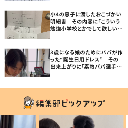
小4の息子に渡したおこづかい
明細書 その内容に「こういう
勉強小学校とかでして欲しい」
「社会勉強になりますね」の声
3歳になる娘のためにパパが作
った“誕生日用ドレス” その
出来上がりに「素敵パパ選手権
優勝」「パパさんカッコいい」の
声