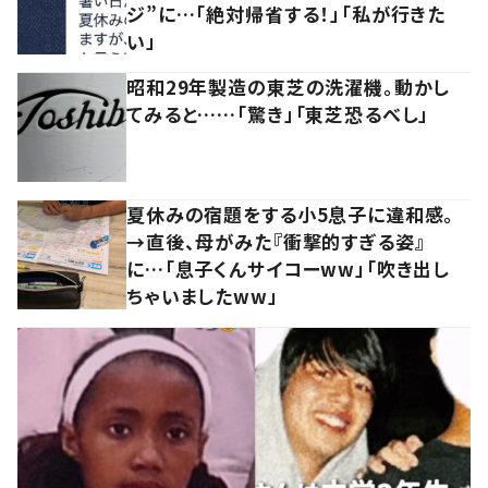
ジ”に…「絶対帰省する！」「私が行きた
い」
昭和29年製造の東芝の洗濯機。動かし
てみると……「驚き」「東芝恐るべし」
夏休みの宿題をする小5息子に違和感。
→直後、母がみた『衝撃的すぎる姿』
に…「息子くんサイコーww」「吹き出し
ちゃいましたww」