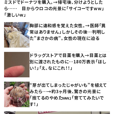
ミスドでドーナツを購入。→帰宅後、分けようとした
ら…… 目からウロコの光景に「サイコーですww」
「激しいw」
胸部に違和感を覚えた女性。→医師「異
常はありません」しかしその後…判明し
た”まさかの病”。女性の現在に迫る
ドラッグストアで目薬を購入→目薬とは
別に渡されたものに…180万表示「ほし
い！」「え、なにこれ！！」
“芽が出てしまったじゃがいも”を植えて
みたら…→約3ヶ月後、驚きの光景に
「捨てるのやめたｗｗ」「育ててみたいで
す！」