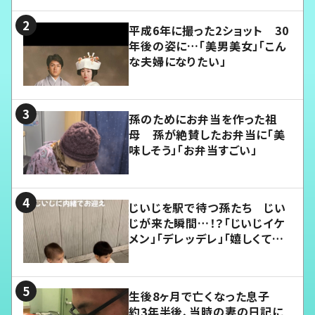
平成6年に撮った2ショット 30
年後の姿に…「美男美女」「こん
な夫婦になりたい」
孫のためにお弁当を作った祖
母 孫が絶賛したお弁当に「美
味しそう」「お弁当すごい」
じいじを駅で待つ孫たち じい
じが来た瞬間…！？「じいじイケ
メン」「デレッデレ」「嬉しくて可
愛くてたまらない」「幸せになれ
る」
生後8ヶ月で亡くなった息子
約3年半後、当時の妻の日記に