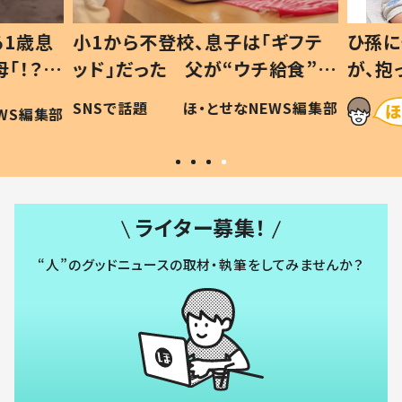
1歳息
小1から不登校、息子は「ギフテ
ひ孫に
「！？」
ッド」だった 父が“ウチ給食”を
が、抱
に「可愛
作り続ける理由とは #令和の親
「涙が
SNSで話題
ほ・とせなNEWS編集部
WS編集部
#令和の子
い」
ライター募集！
“人”のグッドニュースの取材・執筆をしてみませんか？