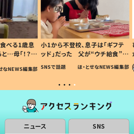
1歳息
小1から不登校、息子は「ギフテ
ひ孫に
「！？」
ッド」だった 父が“ウチ給食”を
が、抱
に「可愛
作り続ける理由とは #令和の親
「涙が
SNSで話題
ほ・とせなNEWS編集部
WS編集部
#令和の子
い」
ニュース
SNS