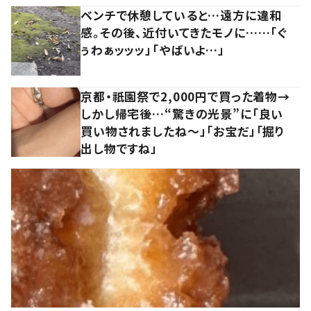
ベンチで休憩していると…遠方に違和
感。その後、近付いてきたモノに……「ぐ
ぅわぁッッッ」「やばいよ…」
京都・祇園祭で2,000円で買った着物→
しかし帰宅後…“驚きの光景”に「良い
買い物されましたね～」「お宝だ」「掘り
出し物ですね」