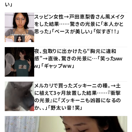
い」
スッピン女性→戸田恵梨香さん風メイク
をした結果……驚きの光景に「本人かと
思った」「ベースが美しい」「似すぎ！！」
夜、虫取りに出かけたら“胸元に違和
感”→直後、驚きの光景に…「笑ったｗｗ
ｗ」「ギャップww」
メルカリで買ったズッキーニの種。→土
に植えて3ヶ月放置した結果……『衝撃
の光景』に「ズッキーニも凶器になるの
か、、」「野太い音！笑」