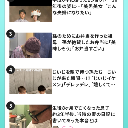
年後の姿に…「美男美女」「こん
な夫婦になりたい」
孫のためにお弁当を作った祖
母 孫が絶賛したお弁当に「美
味しそう」「お弁当すごい」
じいじを駅で待つ孫たち じい
じが来た瞬間…！？「じいじイケ
メン」「デレッデレ」「嬉しくて可
愛くてたまらない」「幸せになれ
る」
生後8ヶ月で亡くなった息子
約3年半後、当時の妻の日記に
書いてあった本音とは