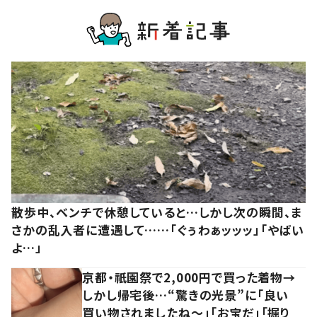
散歩中、ベンチで休憩していると…しかし次の瞬間、ま
さかの乱入者に遭遇して……「ぐぅわぁッッッ」「やばい
よ…」
京都・祇園祭で2,000円で買った着物→
しかし帰宅後…“驚きの光景”に「良い
買い物されましたね～」「お宝だ」「掘り