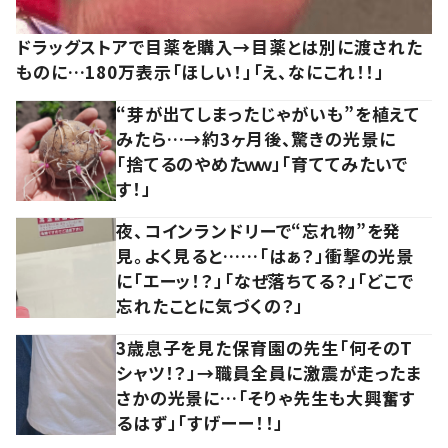
ドラッグストアで目薬を購入→目薬とは別に渡された
ものに…180万表示「ほしい！」「え、なにこれ！！」
“芽が出てしまったじゃがいも”を植えて
みたら…→約3ヶ月後、驚きの光景に
「捨てるのやめたｗｗ」「育ててみたいで
す！」
夜、コインランドリーで“忘れ物”を発
見。よく見ると……「はぁ？」衝撃の光景
に「エーッ！？」「なぜ落ちてる？」「どこで
忘れたことに気づくの？」
3歳息子を見た保育園の先生「何そのT
シャツ！？」→職員全員に激震が走ったま
さかの光景に…「そりゃ先生も大興奮す
るはず」「すげーー！！」