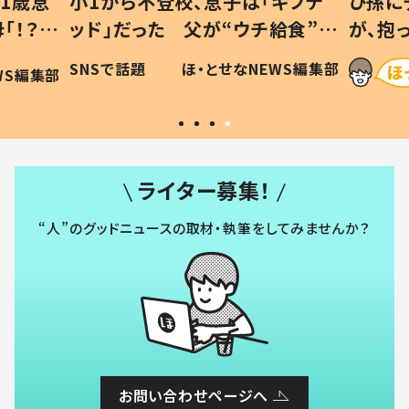
1歳息
小1から不登校、息子は「ギフテ
ひ孫に
「！？」
ッド」だった 父が“ウチ給食”を
が、抱
に「可愛
作り続ける理由とは #令和の親
「涙が
SNSで話題
ほ・とせなNEWS編集部
WS編集部
#令和の子
い」
ライター募集！
“人”のグッドニュースの取材・執筆をしてみませんか？
お問い合わせページへ