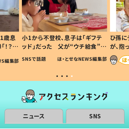
1歳息
小1から不登校、息子は「ギフテ
ひ孫に
「！？」
ッド」だった 父が“ウチ給食”を
が、抱
に「可愛
作り続ける理由とは #令和の親
「涙が
SNSで話題
ほ・とせなNEWS編集部
WS編集部
#令和の子
い」
ニュース
SNS