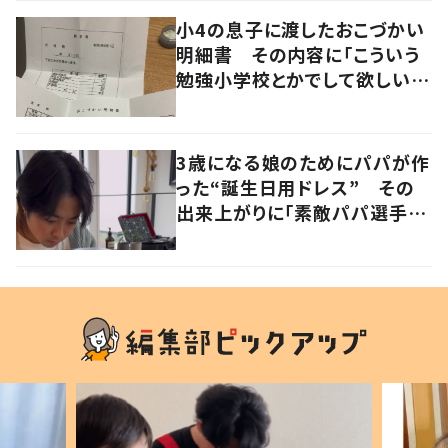
小4の息子に渡したおこづかい
明細書 その内容に「こういう
勉強小学校とかでして欲しい」
「社会勉強になりますね」の声
3歳になる娘のためにパパが作
った“誕生日用ドレス” その
出来上がりに「素敵パパ選手権
優勝」「パパさんカッコいい」の
声