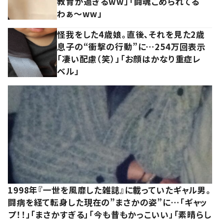
教育が過ぎるww」「闘魂こめられてる
わぁ～ww」
怪我をした4歳娘。直後、それを見た2歳
息子の“衝撃の行動”に…254万回表示
「凄い配慮（笑）」「お顔はかなり重症レ
ベル」
1998年『一世を風靡した雑誌』に載っていたギャル男。
闘病を経て転身した現在の”まさかの姿”に…「ギャッ
プ！！」「まさかすぎる」「今も昔もかっこいい」「素晴らし