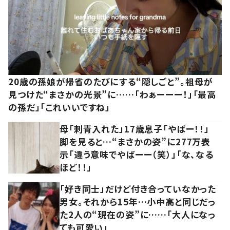
20歳の孫娘が帰省のたびにする“隠しごと”。祖母が
見つけた“まさかの光景”に……「わぁーーー！」「最高
の孫だ」「これいいですね」
母「刺青入れた」17歳息子「やばー！！」
脚を見ると…“まさかの姿”に277万表
示「違う意味でやばーー（笑）」「な、なる
ほど！！」
「好き同士」だけど付き合っていなかった
男女。それから15年…小中高と同じだっ
た2人の“現在の姿”に……「大人になっ
ても可愛い」