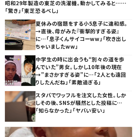
昭和29年製造の東芝の洗濯機。動かしてみると……
「驚き」「東芝恐るべし」
夏休みの宿題をする小5息子に違和感。
→直後、母がみた『衝撃的すぎる姿』
に…「息子くんサイコーww」「吹き出し
ちゃいましたww」
中学生の時に出会うも“別々の道を歩
んでいた”男女。しかし10年後の現在
→”まさかすぎる姿”に…「2人とも遠回
りしたんだね」「素敵過ぎる」
スタバでワッフルを注文した女性。しか
しその後、SNSが騒然とした投稿に…
「知らなかった」「ヤバい安い」