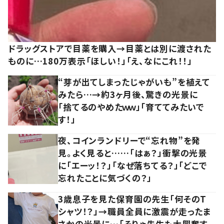
ドラッグストアで目薬を購入→目薬とは別に渡された
ものに…180万表示「ほしい！」「え、なにこれ！！」
“芽が出てしまったじゃがいも”を植えて
みたら…→約3ヶ月後、驚きの光景に
「捨てるのやめたｗｗ」「育ててみたいで
す！」
夜、コインランドリーで“忘れ物”を発
見。よく見ると……「はぁ？」衝撃の光景
に「エーッ！？」「なぜ落ちてる？」「どこで
忘れたことに気づくの？」
3歳息子を見た保育園の先生「何そのT
シャツ！？」→職員全員に激震が走ったま
さかの光景に…「そりゃ先生も大興奮す