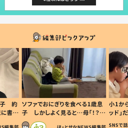
1歳息
小1から不登校、息子は「ギフテ
ひ孫に
「！？」
ッド」だった 父が“ウチ給食”を
が、抱
に「可愛
作り続ける理由とは #令和の親
「涙が
SNSで話題
ほ・とせなNEWS編集部
WS編集部