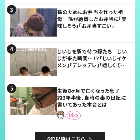
孫のためにお弁当を作った祖
母 孫が絶賛したお弁当に「美
味しそう」「お弁当すごい」
じいじを駅で待つ孫たち じい
じが来た瞬間…！？「じいじイケ
メン」「デレッデレ」「嬉しくて可
愛くてたまらない」「幸せになれ
る」
生後8ヶ月で亡くなった息子
約3年半後、当時の妻の日記に
書いてあった本音とは
6位以降はこちら