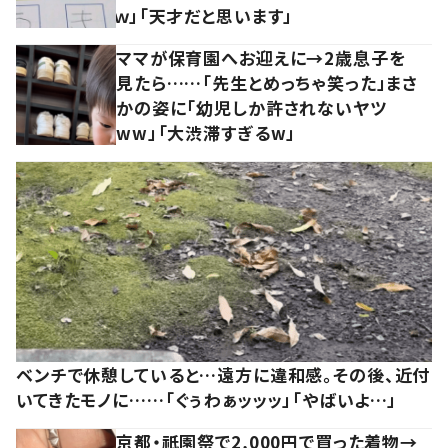
ｗ」「天才だと思います」
ママが保育園へお迎えに→2歳息子を
見たら……「先生とめっちゃ笑った」まさ
かの姿に「幼児しか許されないヤツ
ww」「大渋滞すぎるw」
ベンチで休憩していると…遠方に違和感。その後、近付
いてきたモノに……「ぐぅわぁッッッ」「やばいよ…」
京都・祇園祭で2,000円で買った着物→