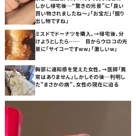
しかし帰宅後…“驚きの光景”に「良い
買い物されましたね～」「お宝だ」「掘り
出し物ですね」
ミスドでドーナツを購入。→帰宅後、分
けようとしたら…… 目からウロコの光
景に「サイコーですww」「激しいw」
胸部に違和感を覚えた女性。→医師「異
常はありません」しかしその後…判明し
た”まさかの病”。女性の現在に迫る