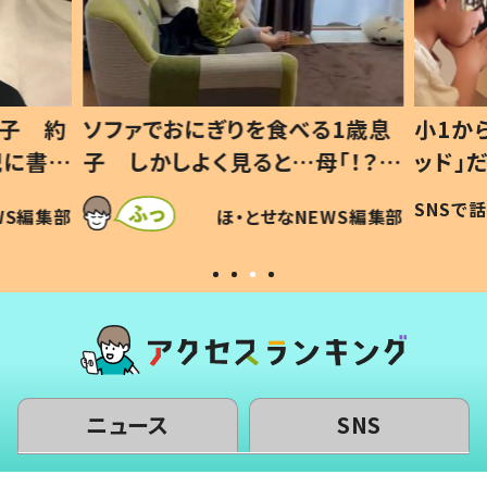
1歳息
小1から不登校、息子は「ギフテ
ひ孫に
「！？」
ッド」だった 父が“ウチ給食”を
が、抱
に「可愛
作り続ける理由とは #令和の親
「涙が
SNSで話題
ほ・とせなNEWS編集部
WS編集部
#令和の子
い」
ニュース
SNS