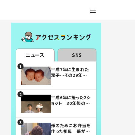
ニュース
SNS
平成7年に生まれた
双子…その29年後
の姿に「漫画みたい」
「素敵すぎる」
平成6年に撮った2シ
ョット 30年後の姿
に…「美男美女」「こ
んな夫婦になりた
い」
孫のためにお弁当を
作った祖母 孫が絶