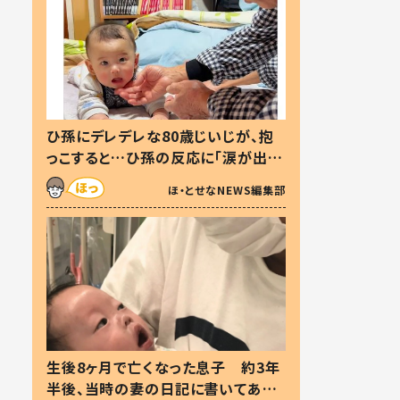
ひ孫にデレデレな80歳じいじが、抱
っこすると…ひ孫の反応に「涙が出ま
した」「可愛くて仕方ない」
ほ・とせなNEWS編集部
生後8ヶ月で亡くなった息子 約3年
半後、当時の妻の日記に書いてあっ