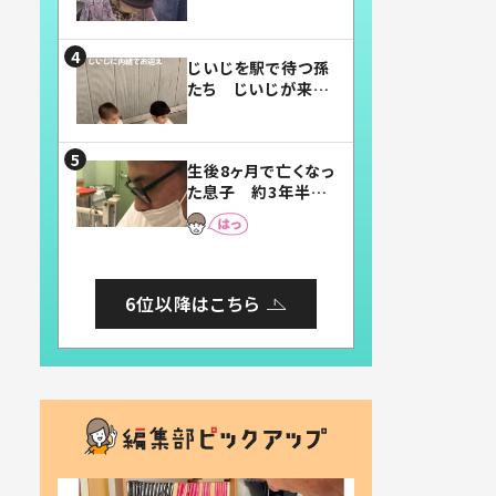
賛したお弁当に「美
味しそう」「お弁当す
ごい」
じいじを駅で待つ孫
たち じいじが来た
瞬間…！？「じいじイ
ケメン」「デレッデレ」
「嬉しくて可愛くてた
生後8ヶ月で亡くなっ
まらない」「幸せにな
た息子 約3年半
れる」
後、当時の妻の日記
に書いてあった本音
とは
6位以降はこちら