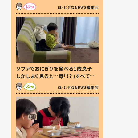
た本音とは
ほ・とせなNEWS編集部
ソファでおにぎりを食べる1歳息子
しかしよく見ると…母「！？」すべてを
察した母の投稿に「可愛いから許
ほ・とせなNEWS編集部
す！」「現行犯〜」