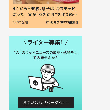
小1から不登校、息子は「ギフテッド」
だった 父が“ウチ給食”を作り続け
る理由とは #令和の親 #令和の子
SNSで話題
ほ・とせなNEWS編集部
ライター募集！
“人”のグッドニュースの取材・執筆をし
てみませんか？
お問い合わせページへ