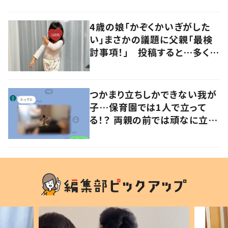
の声
4歳の娘「かぞくかいぎがした
い」まさかの議題に父親「最検
討事項！」 投稿すると…多くの
意見が寄せられる！
つかまり立ちしかできない我が
子…保育園では1人で立って
る！？ 両親の前では頑なに立た
ない1歳児が可愛すぎる…！