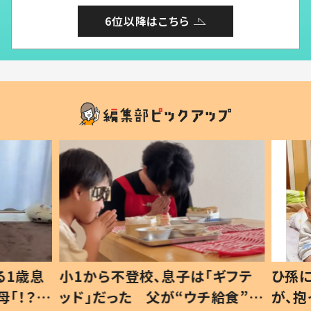
6位以降はこちら
1歳息
小1から不登校、息子は「ギフテ
ひ孫に
「！？」
ッド」だった 父が“ウチ給食”を
が、抱