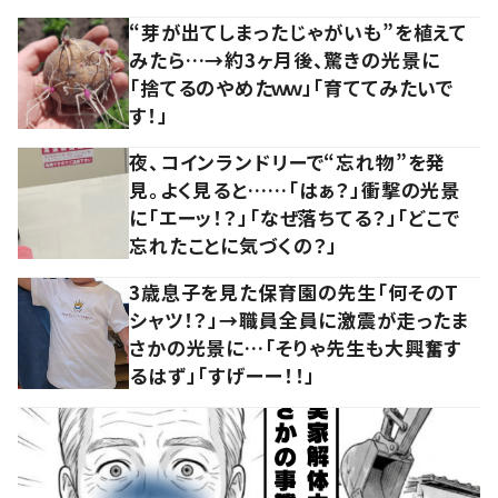
“芽が出てしまったじゃがいも”を植えて
みたら…→約3ヶ月後、驚きの光景に
「捨てるのやめたｗｗ」「育ててみたいで
す！」
夜、コインランドリーで“忘れ物”を発
見。よく見ると……「はぁ？」衝撃の光景
に「エーッ！？」「なぜ落ちてる？」「どこで
忘れたことに気づくの？」
3歳息子を見た保育園の先生「何そのT
シャツ！？」→職員全員に激震が走ったま
さかの光景に…「そりゃ先生も大興奮す
るはず」「すげーー！！」