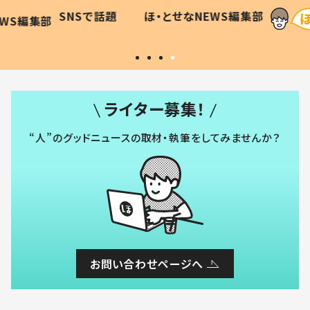
に「可愛
作り続ける理由とは #令和の親
「涙が
SNSで話題
ほ・とせなNEWS編集部
WS編集部
#令和の子
い」
ライター募集！
“人”のグッドニュースの取材・執筆をしてみませんか？
お問い合わせページへ