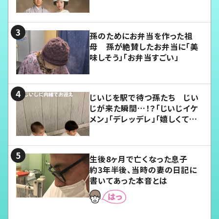
孫のためにお弁当を作った祖
母 孫が絶賛したお弁当に「美
味しそう」「お弁当すごい」
じいじを駅で待つ孫たち じい
じが来た瞬間…！？「じいじイケ
メン」「デレッデレ」「嬉しくて可
愛くてたまらない」「幸せになれ
る」
生後8ヶ月で亡くなった息子
約3年半後、当時の妻の日記に
書いてあった本音とは