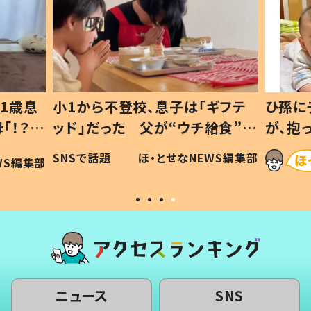
1歳息
小1から不登校、息子は「ギフテ
ひ孫に
「！？」
ッド」だった 父が“ウチ給食”を
が、抱
に「可愛
作り続ける理由とは #令和の親
「涙が
SNSで話題
ほ・とせなNEWS編集部
WS編集部
#令和の子
い」
ニュース
SNS