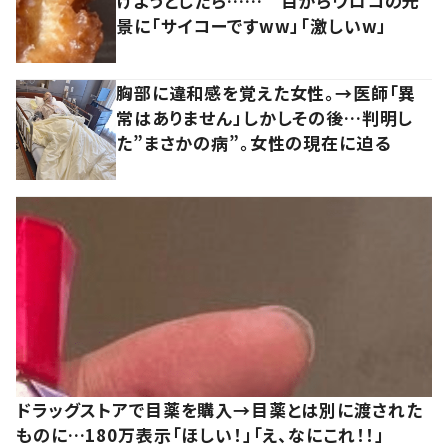
けようとしたら…… 目からウロコの光
景に「サイコーですww」「激しいw」
胸部に違和感を覚えた女性。→医師「異
常はありません」しかしその後…判明し
た”まさかの病”。女性の現在に迫る
ドラッグストアで目薬を購入→目薬とは別に渡された
ものに…180万表示「ほしい！」「え、なにこれ！！」