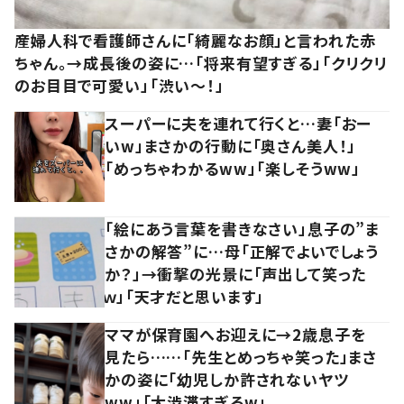
産婦人科で看護師さんに「綺麗なお顔」と言われた赤
ちゃん。→成長後の姿に…「将来有望すぎる」「クリクリ
のお目目で可愛い」「渋い～！」
スーパーに夫を連れて行くと…妻「おー
いw」まさかの行動に「奥さん美人！」
「めっちゃわかるww」「楽しそうww」
「絵にあう言葉を書きなさい」息子の”ま
さかの解答”に…母「正解でよいでしょう
か？」→衝撃の光景に「声出して笑った
ｗ」「天才だと思います」
ママが保育園へお迎えに→2歳息子を
見たら……「先生とめっちゃ笑った」まさ
かの姿に「幼児しか許されないヤツ
ww」「大渋滞すぎるw」