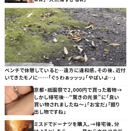
ベンチで休憩していると…遠方に違和感。その後、近付
いてきたモノに……「ぐぅわぁッッッ」「やばいよ…」
京都・祇園祭で2,000円で買った着物→
しかし帰宅後…“驚きの光景”に「良い
買い物されましたね～」「お宝だ」「掘り
出し物ですね」
ミスドでドーナツを購入。→帰宅後、分