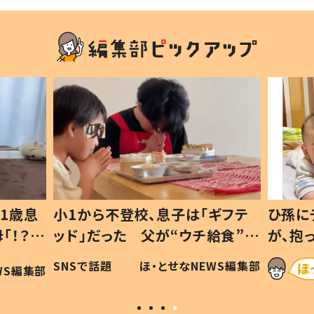
1歳息
小1から不登校、息子は「ギフテ
ひ孫に
「！？」
ッド」だった 父が“ウチ給食”を
が、抱
に「可愛
作り続ける理由とは #令和の親
「涙が
SNSで話題
ほ・とせなNEWS編集部
WS編集部
#令和の子
い」