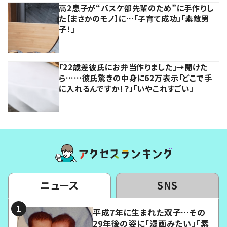
高2息子が“バスケ部先輩のため”に手作りし
た【まさかのモノ】に…「子育て成功」「素敵男
子！」
「22歳差彼氏にお弁当作りました」→開けた
ら……彼氏驚きの中身に62万表示「どこで手
に入れるんですか！？」「いやこれすごい」
ニュース
SNS
平成7年に生まれた双子…その
29年後の姿に「漫画みたい」「素