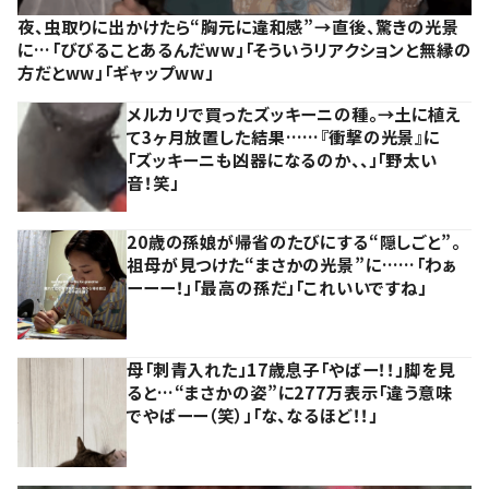
夜、虫取りに出かけたら“胸元に違和感”→直後、驚きの光景
に…「びびることあるんだww」「そういうリアクションと無縁の
方だとww」「ギャップww」
メルカリで買ったズッキーニの種。→土に植え
て3ヶ月放置した結果……『衝撃の光景』に
「ズッキーニも凶器になるのか、、」「野太い
音！笑」
20歳の孫娘が帰省のたびにする“隠しごと”。
祖母が見つけた“まさかの光景”に……「わぁ
ーーー！」「最高の孫だ」「これいいですね」
母「刺青入れた」17歳息子「やばー！！」脚を見
ると…“まさかの姿”に277万表示「違う意味
でやばーー（笑）」「な、なるほど！！」