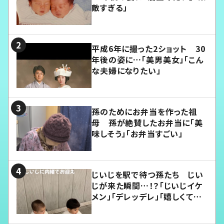
敵すぎる」
平成6年に撮った2ショット 30
年後の姿に…「美男美女」「こん
な夫婦になりたい」
孫のためにお弁当を作った祖
母 孫が絶賛したお弁当に「美
味しそう」「お弁当すごい」
じいじを駅で待つ孫たち じい
じが来た瞬間…！？「じいじイケ
メン」「デレッデレ」「嬉しくて可
愛くてたまらない」「幸せになれ
る」