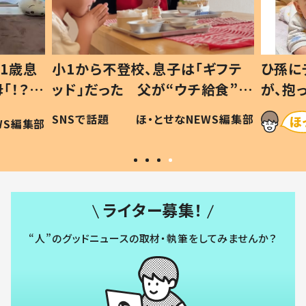
1歳息
小1から不登校、息子は「ギフテ
ひ孫に
「！？」
ッド」だった 父が“ウチ給食”を
が、抱
に「可愛
作り続ける理由とは #令和の親
「涙が
SNSで話題
ほ・とせなNEWS編集部
WS編集部
#令和の子
い」
ライター募集！
“人”のグッドニュースの取材・執筆をしてみませんか？