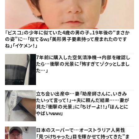
『ビスコ』の少年に似ていた4歳の男の子。19年後の“まさか
の姿”に…「似てるｗ」「美形男子要素持って産まれたのです
ね」「イケメン！」
7年前に購入した空気清浄機→内部を確認し
たら…衝撃の光景に「怖すぎてゾクッとしまし
た…」
立ち会い出産中…妻「助産師さんに、いきみ
たいって言って！」→夫に頼んだ結果……妻が
見た『衝撃の光景』に「ちげーよ！！」「ほんとに
やばいｗｗｗ」
日本のスーパーで…オーストラリア人男性
「見つけちゃった」目を輝かせて持ってきた”ま