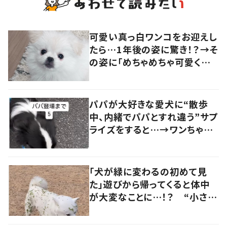
可愛い真っ白ワンコをお迎えし
たら…1年後の姿に驚き！？→そ
の姿に「めちゃめちゃ可愛くて
笑いました」「個性が光ってる」
の声
パパが大好きな愛犬に“散歩
中、内緒でパパとすれ違う”サプ
ライズをすると…→ワンちゃん
の反応に「可愛すぎる」「賢い
子」の声
「犬が緑に変わるの初めて見
た」遊びから帰ってくると体中
が大変なことに…！？ “小さい
秋を見つけた犬”が可愛い…！