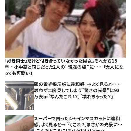
「好き同士」だけど付き合っていなかった男女。それから15
年…小中高と同じだった2人の“現在の姿”に……「大人にな
っても可愛い」
駅の電光掲示板に違和感。→よく見ると……
思わず二度見してしまう”驚きの光景”に93
万表示「なんだこれ！？」「壊れちゃった？」
スーパーで買ったシャインマスカットに違和
感。よく見ると→「何これ？」まさかの光景に…
「こんなところに！？」「かわいいww」