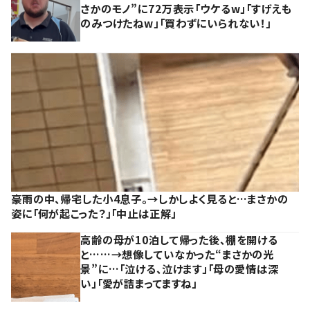
さかのモノ”に72万表示「ウケるw」「すげえも
のみつけたねw」「買わずにいられない！」
豪雨の中、帰宅した小4息子。→しかしよく見ると…まさかの
姿に「何が起こった？」「中止は正解」
高齢の母が10泊して帰った後、棚を開ける
と……→想像していなかった“まさかの光
景”に…「泣ける、泣けます」「母の愛情は深
い」「愛が詰まってますね」