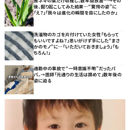
長ネギの葉だけ収穫し、数年間放置…→その
後、掘り起こしてみた結果…“驚愕の姿”に
「え？」「我々は進化の瞬間を目にしたのか」
洗濯物のカゴを片付けていた女性「もらって
もいいですよね？」思いがけず手にした“まさ
かのモノ”に…「いただいておきましょう」「も
ちろん！」
通勤中の事故で“一時意識不明”だったパ
パ。→医師「元通りの生活は諦めて」数年後の
姿に迫る