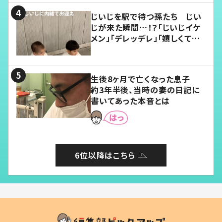
じいじを駅で待つ孫たち じい
じが来た瞬間…！？「じいじイケ
メン」「デレッデレ」「嬉しくて可
愛くてたまらない」「幸せになれ
る」
生後8ヶ月で亡くなった息子
約3年半後、当時の妻の日記に
書いてあった本音とは
6位以降はこちら