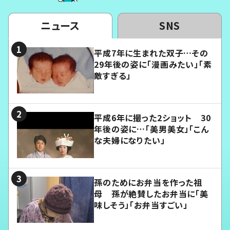
ニュース
SNS
平成7年に生まれた双子…その
29年後の姿に「漫画みたい」「素
敵すぎる」
平成6年に撮った2ショット 30
年後の姿に…「美男美女」「こん
な夫婦になりたい」
孫のためにお弁当を作った祖
母 孫が絶賛したお弁当に「美
味しそう」「お弁当すごい」