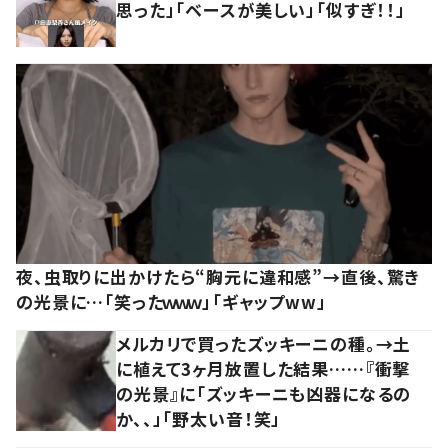
思った」「ベースが美しい」「似すぎ！！」
夜、虫取りに出かけたら“胸元に違和感”→直後、驚き
の光景に…「笑ったｗｗｗ」「ギャップww」
メルカリで買ったズッキーニの種。→土
に植えて3ヶ月放置した結果……『衝撃
の光景』に「ズッキーニも凶器になるの
か、、」「野太い音！笑」