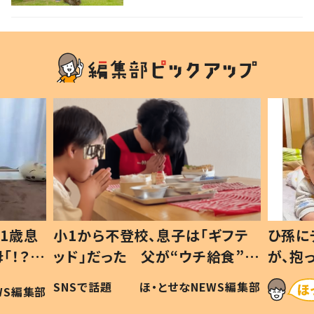
ギフテ
ひ孫にデレデレな80歳じいじ
給食”を
が、抱っこすると…ひ孫の反応に
和の親
「涙が出ました」「可愛くて仕方な
WS編集部
ほ・とせなNEWS編集部
い」