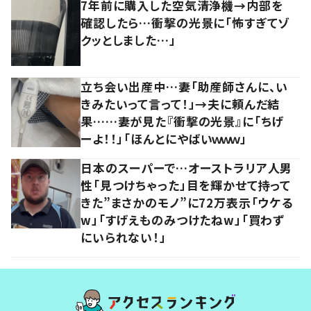
7年前に購入した空気清浄機→内部を
確認したら…衝撃の光景に「怖すぎてゾ
クッとしました…」
立ち会い出産中…妻「助産師さんに、い
きみたいって言って！」→夫に頼んだ結
果……妻が見た『衝撃の光景』に「ちげ
ーよ！！」「ほんとにやばいｗｗｗ」
日本のスーパーで…オーストラリア人男
性「見つけちゃった」目を輝かせて持って
きた”まさかのモノ”に72万表示「ウケる
w」「すげえものみつけたねw」「買わず
にいられない！」