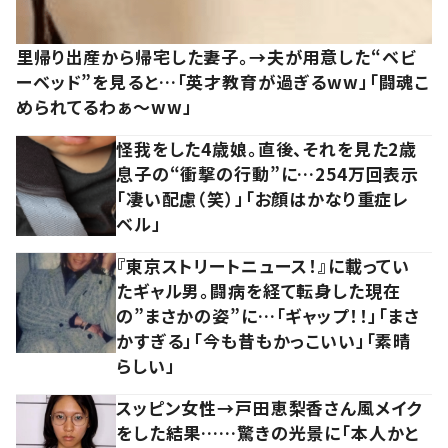
里帰り出産から帰宅した妻子。→夫が用意した“ベビ
ーベッド”を見ると…「英才教育が過ぎるww」「闘魂こ
められてるわぁ～ww」
怪我をした4歳娘。直後、それを見た2歳
息子の“衝撃の行動”に…254万回表示
「凄い配慮（笑）」「お顔はかなり重症レ
ベル」
『東京ストリートニュース！』に載ってい
たギャル男。闘病を経て転身した現在
の”まさかの姿”に…「ギャップ！！」「まさ
かすぎる」「今も昔もかっこいい」「素晴
らしい」
スッピン女性→戸田恵梨香さん風メイク
をした結果……驚きの光景に「本人かと