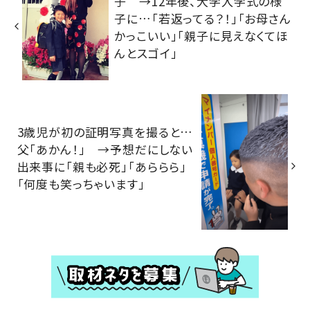
子 →12年後、大学入学式の様
子に…「若返ってる？！」「お母さん
かっこいい」「親子に見えなくてほ
んとスゴイ」
3歳児が初の証明写真を撮ると…
父「あかん！」 →予想だにしない
出来事に「親も必死」「あららら」
「何度も笑っちゃいます」