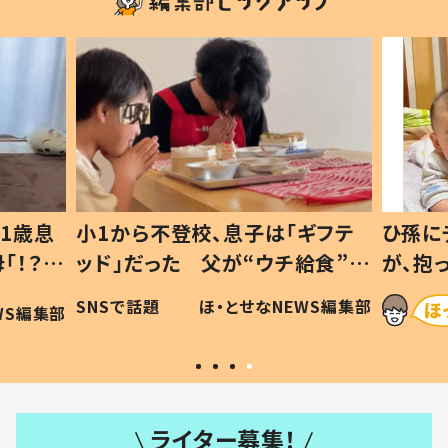
ギフテ
ひ孫にデレデレな80歳じいじ
給食”を
が、抱っこすると…ひ孫の反応に
和の親
「涙が出ました」「可愛くて仕方な
WS編集部
ほ・とせなNEWS編集部
い」
ライター募集！