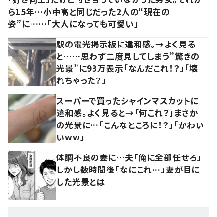
ら15年…小中高と同じだった2人の“現在の
姿”に……「大人になっても可愛い」
駅の電光掲示板に違和感。→よく見る
と……思わず二度見してしまう”驚きの
光景”に93万表示「なんだこれ！？」「壊
れちゃった？」
スーパーで買ったシャインマスカットに
違和感。よく見ると→「何これ？」まさか
の光景に…「こんなところに！？」「かわい
いww」
体調不良の妻に…夫「俺に全部任せろ」
しかし数時間後「なにこれ…」妻が目に
した光景とは