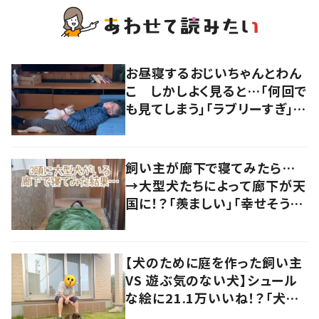
お昼寝するおじいちゃんとわん
こ しかしよく見ると…「何回で
も見てしまう」「ラブリーすぎ」の
声
飼い主が廊下で寝てみたら…
→大型犬たちによって廊下が天
国に！？「羨ましい」「幸せそう」
の声
【犬のために庭を作った飼い主
VS 遊ぶ気のない犬】シュール
な絵に21.1万いいね！？「犬の
強い意志を感じる」