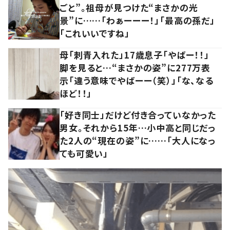
ごと”。祖母が見つけた“まさかの光
景”に……「わぁーーー！」「最高の孫だ」
「これいいですね」
母「刺青入れた」17歳息子「やばー！！」
脚を見ると…“まさかの姿”に277万表
示「違う意味でやばーー（笑）」「な、なる
ほど！！」
「好き同士」だけど付き合っていなかった
男女。それから15年…小中高と同じだっ
た2人の“現在の姿”に……「大人になっ
ても可愛い」