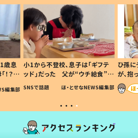
1歳息
小1から不登校、息子は「ギフテ
ひ孫に
「！？」
ッド」だった 父が“ウチ給食”を
が、抱
に「可愛
作り続ける理由とは #令和の親
「涙が
SNSで話題
ほ・とせなNEWS編集部
WS編集部
#令和の子
い」