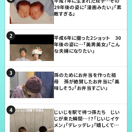
平成7年に生まれた双子…その
29年後の姿に「漫画みたい」「素
敵すぎる」
平成6年に撮った2ショット 30
年後の姿に…「美男美女」「こん
な夫婦になりたい」
孫のためにお弁当を作った祖
母 孫が絶賛したお弁当に「美
味しそう」「お弁当すごい」
じいじを駅で待つ孫たち じい
じが来た瞬間…！？「じいじイケ
メン」「デレッデレ」「嬉しくて可
愛くてたまらない」「幸せになれ