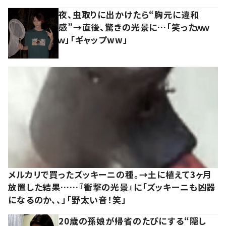
夜、虫取りに出かけたら“胸元に違和
感”→直後、驚きの光景に…「笑ったｗｗ
ｗ」「ギャップww」
メルカリで買ったズッキーニの種。→土に植えて3ヶ月
放置した結果……『衝撃の光景』に「ズッキーニも凶器
になるのか、、」「野太い音！笑」
20歳の孫娘が帰省のたびにする“隠し