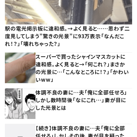
駅の電光掲示板に違和感。→よく見ると……思わず二
度見してしまう”驚きの光景”に93万表示「なんだこ
れ！？」「壊れちゃった？」
スーパーで買ったシャインマスカットに
違和感。よく見ると→「何これ？」まさか
の光景に…「こんなところに！？」「かわい
いww」
体調不良の妻に…夫「俺に全部任せろ」
しかし数時間後「なにこれ…」妻が目に
した光景とは
【続き】体調不良の妻に…夫「俺に全部
任せろ」しかしその後、妻が目を疑った