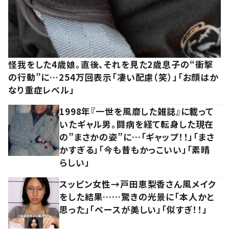
怪我をした4歳娘。直後、それを見た2歳息子の“衝撃
の行動”に…254万回表示「凄い配慮（笑）」「お顔はか
なり重症レベル」
1998年『一世を風靡した雑誌』に載って
いたギャル男。闘病を経て転身した現在
の”まさかの姿”に…「ギャップ！！」「まさ
かすぎる」「今も昔もかっこいい」「素晴
らしい」
スッピン女性→戸田恵梨香さん風メイク
をした結果……驚きの光景に「本人かと
思った」「ベースが美しい」「似すぎ！！」