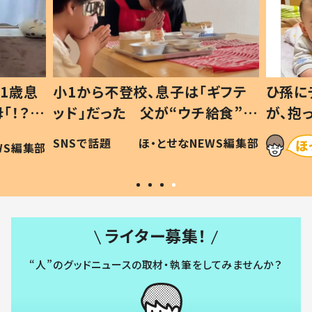
1歳息
小1から不登校、息子は「ギフテ
ひ孫に
「！？」
ッド」だった 父が“ウチ給食”を
が、抱
に「可愛
作り続ける理由とは #令和の親
「涙が
SNSで話題
ほ・とせなNEWS編集部
WS編集部
#令和の子
い」
ライター募集！
“人”のグッドニュースの取材・執筆をしてみませんか？