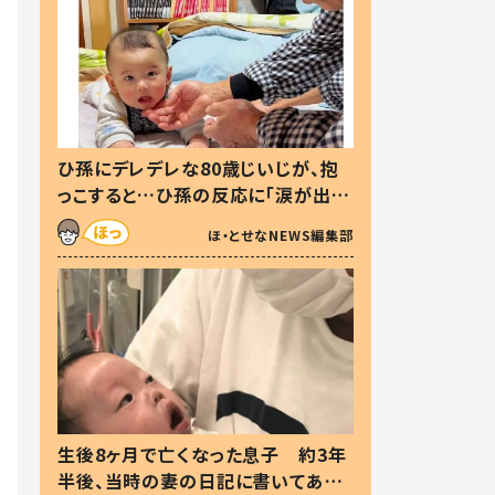
ひ孫にデレデレな80歳じいじが、抱
っこすると…ひ孫の反応に「涙が出ま
した」「可愛くて仕方ない」
ほ・とせなNEWS編集部
生後8ヶ月で亡くなった息子 約3年
半後、当時の妻の日記に書いてあっ