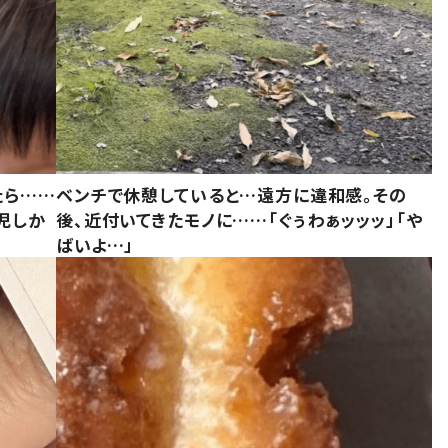
たら……
ベンチで休憩していると…遠方に違和感。その
児しか
後、近付いてきたモノに……「ぐぅわぁッッッ」「や
ばいよ…」