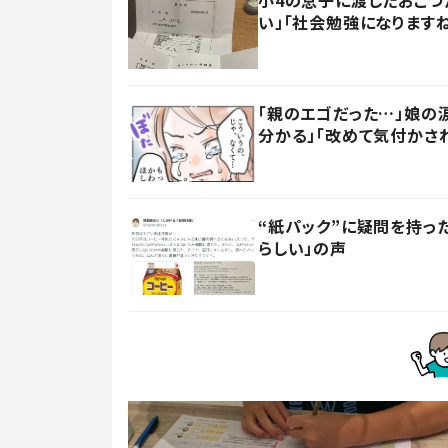
小4の息子に渡したおこづ
い」「社会勉強になります
「親のエゴだった…」娘の
分かる」「改めて気付かさ
“紙パック”に疑問を持
らしい」の声