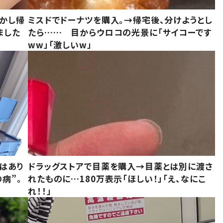
しかし帰
ミスドでドーナツを購入。→帰宅後、分けようとし
ました
たら…… 目からウロコの光景に「サイコーです
ww」「激しいw」
はあり
ドラッグストアで目薬を購入→目薬とは別に渡さ
病”。
れたものに…180万表示「ほしい！」「え、なにこ
れ！！」