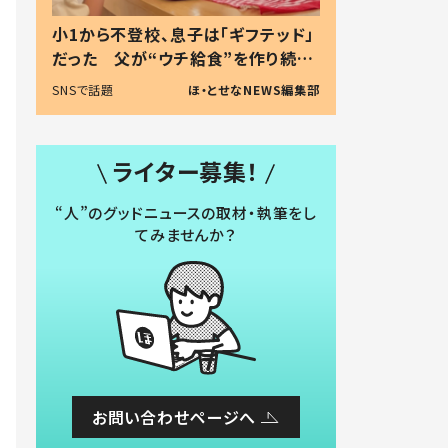
小1から不登校、息子は「ギフテッド」
だった 父が“ウチ給食”を作り続け
る理由とは #令和の親 #令和の子
SNSで話題
ほ・とせなNEWS編集部
ライター募集！
“人”のグッドニュースの取材・執筆をし
てみませんか？
お問い合わせページへ