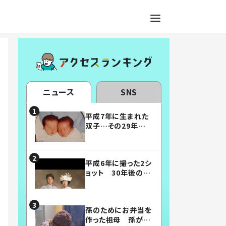
ニュース
SNS
平成7年に生まれた
双子…その29年後
の姿に「漫画みたい」
「素敵すぎる」
平成6年に撮った2シ
ョット 30年後の姿
に…「美男美女」「こ
んな夫婦になりた
い」
孫のためにお弁当を
作った祖母 孫が絶