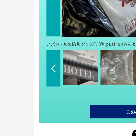
アパホテルの防災グッズ①（＠ipusironさん
この