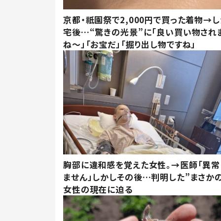
京都・祇園祭で2,000円で買った着物→
宅後…“驚きの光景”に「良い買い物され
ね～」「お宝だ」「掘り出し物ですね」
胸部に違和感を覚えた女性。→医師「異常
ません」しかしその後…判明した”まさかの
女性の現在に迫る