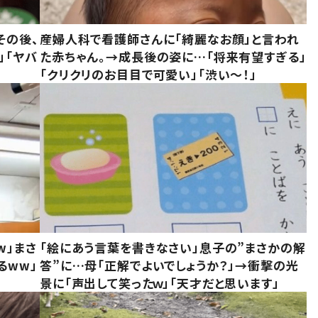
その後、
産婦人科で看護師さんに「綺麗なお顔」と言われ
」「ヤバ
た赤ちゃん。→成長後の姿に…「将来有望すぎる」
「クリクリのお目目で可愛い」「渋い～！」
w」まさ
「絵にあう言葉を書きなさい」息子の”まさかの解
るww」
答”に…母「正解でよいでしょうか？」→衝撃の光
景に「声出して笑ったｗ」「天才だと思います」