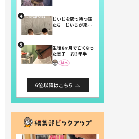
賛したお弁当に「美
味しそう」「お弁当す
ごい」
じいじを駅で待つ孫
たち じいじが来た
瞬間…！？「じいじイ
ケメン」「デレッデレ」
「嬉しくて可愛くてた
生後8ヶ月で亡くなっ
まらない」「幸せにな
た息子 約3年半
れる」
後、当時の妻の日記
に書いてあった本音
とは
6位以降はこちら