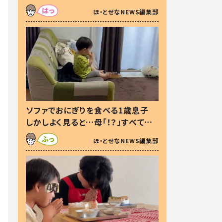
た本音とは
ほ・とせなNEWS編集部
ソファでおにぎりを食べる1歳息子
しかしよく見ると…母「！？」すべてを
察した母の投稿に「可愛いから許
ほ・とせなNEWS編集部
す！」「現行犯〜」