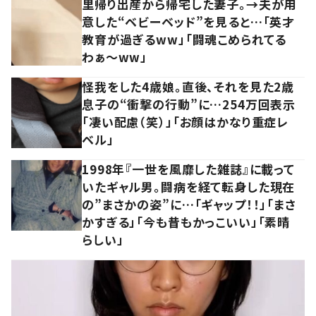
里帰り出産から帰宅した妻子。→夫が用
意した“ベビーベッド”を見ると…「英才
教育が過ぎるww」「闘魂こめられてる
わぁ～ww」
怪我をした4歳娘。直後、それを見た2歳
息子の“衝撃の行動”に…254万回表示
「凄い配慮（笑）」「お顔はかなり重症レ
ベル」
1998年『一世を風靡した雑誌』に載って
いたギャル男。闘病を経て転身した現在
の”まさかの姿”に…「ギャップ！！」「まさ
かすぎる」「今も昔もかっこいい」「素晴
らしい」