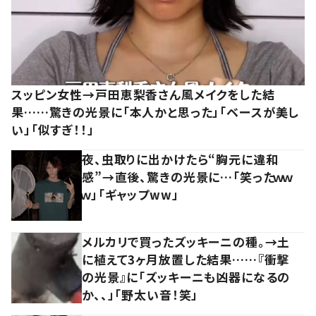
スッピン女性→戸田恵梨香さん風メイクをした結
果……驚きの光景に「本人かと思った」「ベースが美し
い」「似すぎ！！」
夜、虫取りに出かけたら“胸元に違和
感”→直後、驚きの光景に…「笑ったｗｗ
ｗ」「ギャップww」
メルカリで買ったズッキーニの種。→土
に植えて3ヶ月放置した結果……『衝撃
の光景』に「ズッキーニも凶器になるの
か、、」「野太い音！笑」