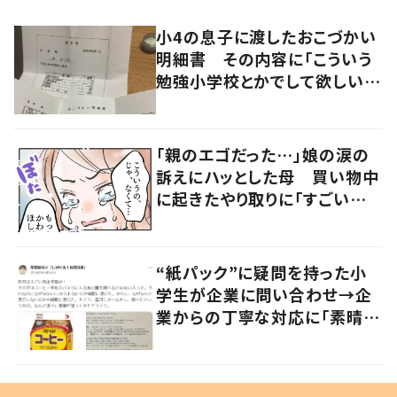
小4の息子に渡したおこづかい
明細書 その内容に「こういう
勉強小学校とかでして欲しい」
「社会勉強になりますね」の声
「親のエゴだった…」娘の涙の
訴えにハッとした母 買い物中
に起きたやり取りに「すごい分
かる」「改めて気付かされた」
“紙パック”に疑問を持った小
学生が企業に問い合わせ→企
業からの丁寧な対応に「素晴ら
しい」の声