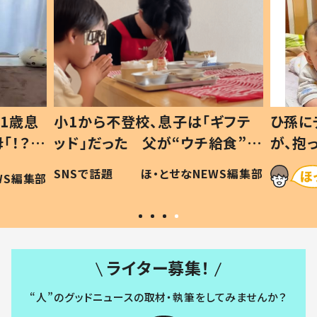
1歳息
小1から不登校、息子は「ギフテ
ひ孫に
「！？」
ッド」だった 父が“ウチ給食”を
が、抱
に「可愛
作り続ける理由とは #令和の親
「涙が
SNSで話題
ほ・とせなNEWS編集部
WS編集部
#令和の子
い」
ライター募集！
“人”のグッドニュースの取材・執筆をしてみませんか？