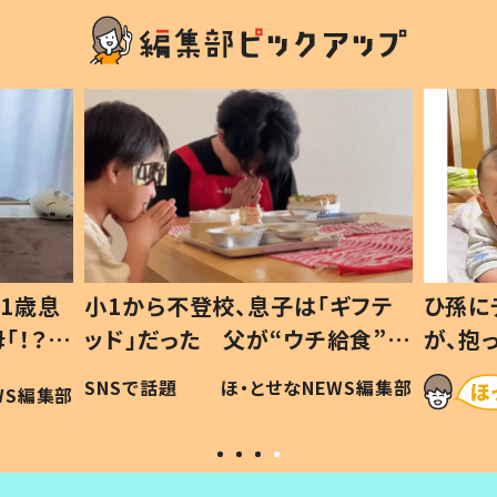
1歳息
小1から不登校、息子は「ギフテ
ひ孫に
「！？」
ッド」だった 父が“ウチ給食”を
が、抱
に「可愛
作り続ける理由とは #令和の親
「涙が
SNSで話題
ほ・とせなNEWS編集部
WS編集部
#令和の子
い」