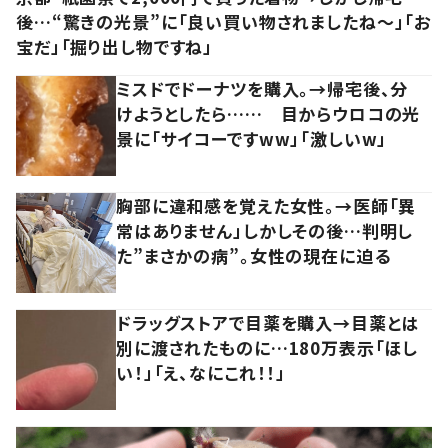
後…“驚きの光景”に「良い買い物されましたね～」「お
宝だ」「掘り出し物ですね」
ミスドでドーナツを購入。→帰宅後、分
けようとしたら…… 目からウロコの光
景に「サイコーですww」「激しいw」
胸部に違和感を覚えた女性。→医師「異
常はありません」しかしその後…判明し
た”まさかの病”。女性の現在に迫る
ドラッグストアで目薬を購入→目薬とは
別に渡されたものに…180万表示「ほし
い！」「え、なにこれ！！」