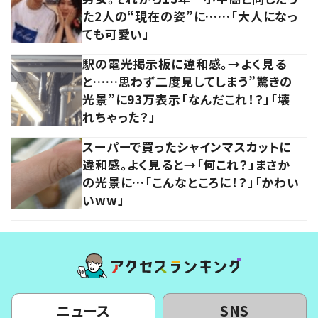
た2人の“現在の姿”に……「大人になっ
ても可愛い」
駅の電光掲示板に違和感。→よく見る
と……思わず二度見してしまう”驚きの
光景”に93万表示「なんだこれ！？」「壊
れちゃった？」
スーパーで買ったシャインマスカットに
違和感。よく見ると→「何これ？」まさか
の光景に…「こんなところに！？」「かわい
いww」
ニュース
SNS