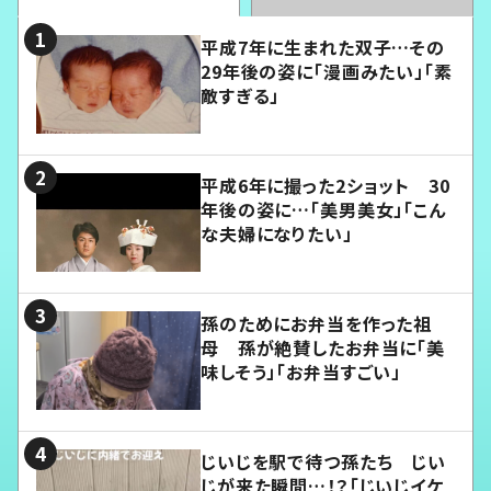
平成7年に生まれた双子…その
29年後の姿に「漫画みたい」「素
敵すぎる」
平成6年に撮った2ショット 30
年後の姿に…「美男美女」「こん
な夫婦になりたい」
孫のためにお弁当を作った祖
母 孫が絶賛したお弁当に「美
味しそう」「お弁当すごい」
じいじを駅で待つ孫たち じい
じが来た瞬間…！？「じいじイケ