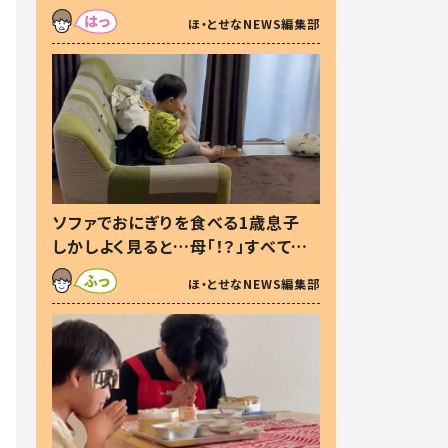
た本音とは
ほ・とせなNEWS編集部
ソファでおにぎりを食べる1歳息子
しかしよく見ると…母「！？」すべてを
察した母の投稿に「可愛いから許
ほ・とせなNEWS編集部
す！」「現行犯〜」