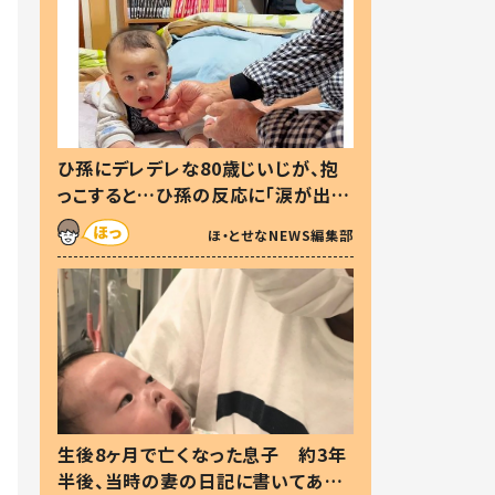
ひ孫にデレデレな80歳じいじが、抱
っこすると…ひ孫の反応に「涙が出ま
した」「可愛くて仕方ない」
ほ・とせなNEWS編集部
生後8ヶ月で亡くなった息子 約3年
半後、当時の妻の日記に書いてあっ