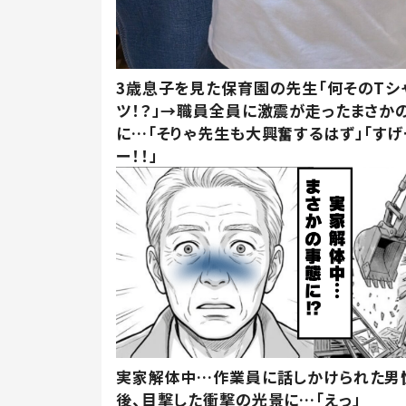
3歳息子を見た保育園の先生「何そのTシ
ツ！？」→職員全員に激震が走ったまさか
に…「そりゃ先生も大興奮するはず」「すげ
ー！！」
実家解体中…作業員に話しかけられた男
後、目撃した衝撃の光景に…「えっ」