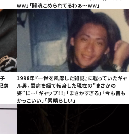
ww」「闘魂こめられてるわぁ～ww」
息子
1998年『一世を風靡した雑誌』に載っていたギャ
配慮
ル男。闘病を経て転身した現在の”まさかの
姿”に…「ギャップ！！」「まさかすぎる」「今も昔も
かっこいい」「素晴らしい」