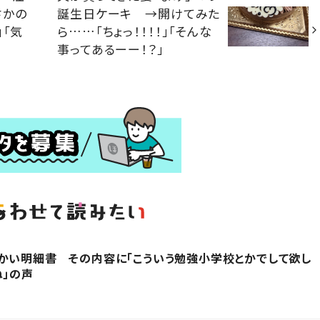
さかの
誕生日ケーキ →開けてみた
」「気
ら……「ちょっ！！！！」「そんな
事ってあるーー！？」
かい明細書 その内容に「こういう勉強小学校とかでして欲し
ね」の声