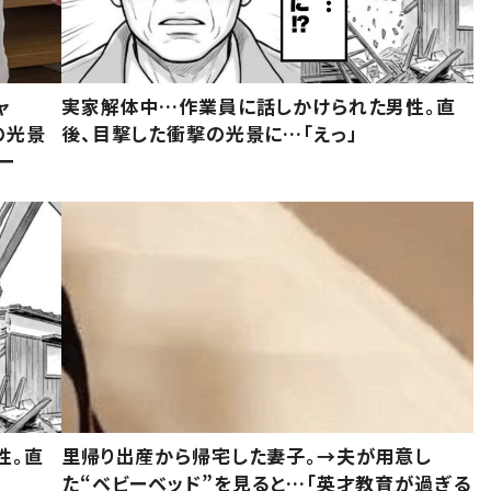
ャ
実家解体中…作業員に話しかけられた男性。直
の光景
後、目撃した衝撃の光景に…「えっ」
ー
性。直
里帰り出産から帰宅した妻子。→夫が用意し
た“ベビーベッド”を見ると…「英才教育が過ぎる