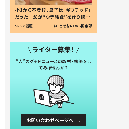
小1から不登校、息子は「ギフテッド」
だった 父が“ウチ給食”を作り続け
る理由とは #令和の親 #令和の子
SNSで話題
ほ・とせなNEWS編集部
ライター募集！
“人”のグッドニュースの取材・執筆をし
てみませんか？
お問い合わせページへ