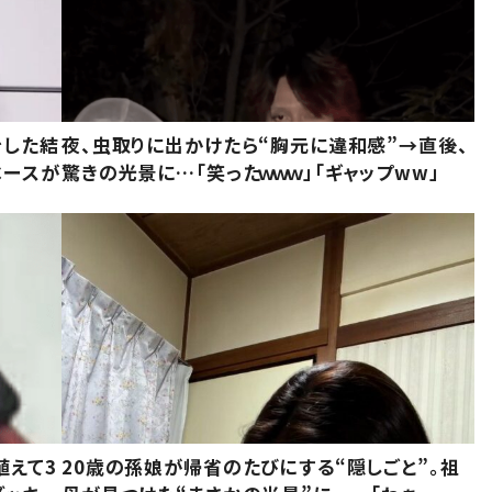
をした結
夜、虫取りに出かけたら“胸元に違和感”→直後、
ベースが
驚きの光景に…「笑ったｗｗｗ」「ギャップww」
植えて3
20歳の孫娘が帰省のたびにする“隠しごと”。祖