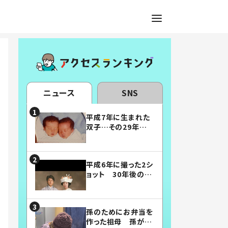
ニュース
SNS
平成7年に生まれた
双子…その29年後
の姿に「漫画みたい」
「素敵すぎる」
平成6年に撮った2シ
ョット 30年後の姿
に…「美男美女」「こ
んな夫婦になりた
い」
孫のためにお弁当を
作った祖母 孫が絶