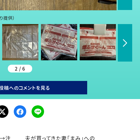
より提供）
2 / 6
投稿へのコメントを見る
。→注
夫が買ってきた妻「まみ」への