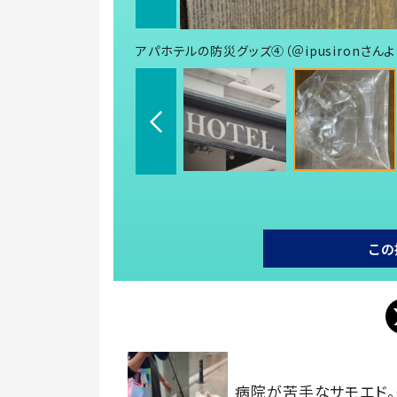
アパホテルの防災グッズ④（＠ipusironさん
この
病院が苦手なサモエド