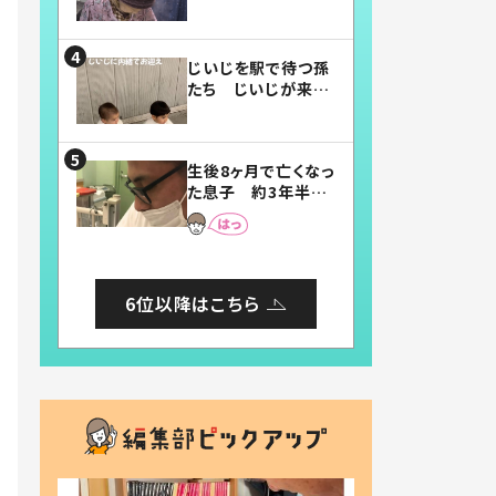
賛したお弁当に「美
味しそう」「お弁当す
ごい」
じいじを駅で待つ孫
たち じいじが来た
瞬間…！？「じいじイ
ケメン」「デレッデレ」
「嬉しくて可愛くてた
生後8ヶ月で亡くなっ
まらない」「幸せにな
た息子 約3年半
れる」
後、当時の妻の日記
に書いてあった本音
とは
6位以降はこちら