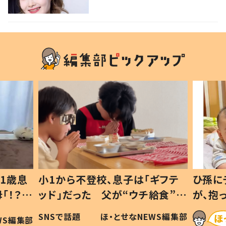
声 「可哀想と捉えないで」発
信した思いを聞いた
1歳息
小1から不登校、息子は「ギフテ
ひ孫に
「！？」
ッド」だった 父が“ウチ給食”を
が、抱
に「可愛
作り続ける理由とは #令和の親
「涙が
SNSで話題
ほ・とせなNEWS編集部
WS編集部
#令和の子
い」