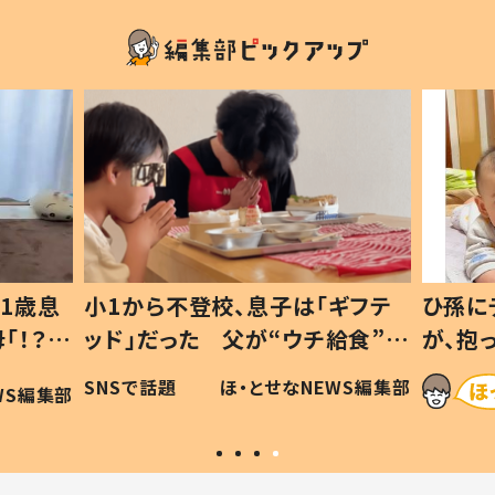
1歳息
小1から不登校、息子は「ギフテ
ひ孫に
「！？」
ッド」だった 父が“ウチ給食”を
が、抱
に「可愛
作り続ける理由とは #令和の親
「涙が
SNSで話題
ほ・とせなNEWS編集部
WS編集部
#令和の子
い」