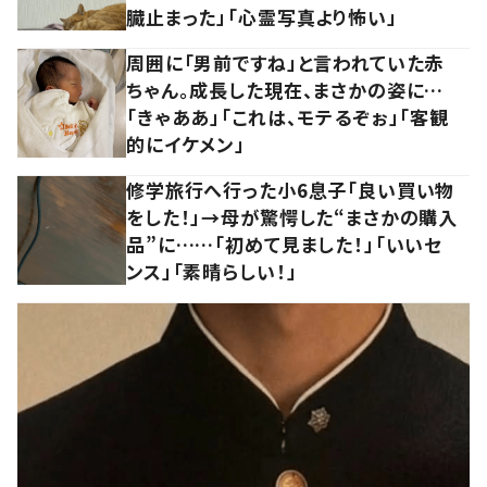
臓止まった」「心霊写真より怖い」
周囲に「男前ですね」と言われていた赤
ちゃん。成長した現在、まさかの姿に…
「きゃああ」「これは、モテるぞぉ」「客観
的にイケメン」
修学旅行へ行った小6息子「良い買い物
をした！」→母が驚愕した“まさかの購入
品”に……「初めて見ました！」「いいセ
ンス」「素晴らしい！」