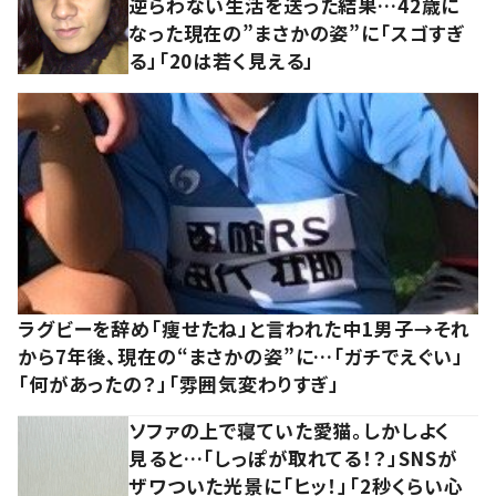
逆らわない生活を送った結果…42歳に
なった現在の”まさかの姿”に「スゴすぎ
る」「20は若く見える」
ラグビーを辞め「痩せたね」と言われた中1男子→それ
から7年後、現在の“まさかの姿”に…「ガチでえぐい」
「何があったの？」「雰囲気変わりすぎ」
ソファの上で寝ていた愛猫。しかしよく
見ると…「しっぽが取れてる！？」SNSが
ザワついた光景に「ヒッ！」「2秒くらい心