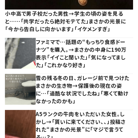
小中高で男子校だった男性→学生の頃の姿を見る
と……「共学だったら絶対モテてた」まさかの光景に
「今から告白しに向かいます」「イケメンすぎ」
ファミマで…話題の“もっちり食感ドー
ナツ”を購入。→まさかの中身に190万
表示「イイこと聞いた」「気になってまし
た」「これかなり好き」
雪の残る冬の日、ガレージ前で見つけた
まさかの生き物→保護後の現在の姿
に…「過酷な状況でしたね」「寒くて動け
なかったのかも」
A5ランクの牛肉をいただいた女性。し
かし→「貰いに来てください、、」投稿さ
れた“まさかの光景”に「マジで言うて
る…？」