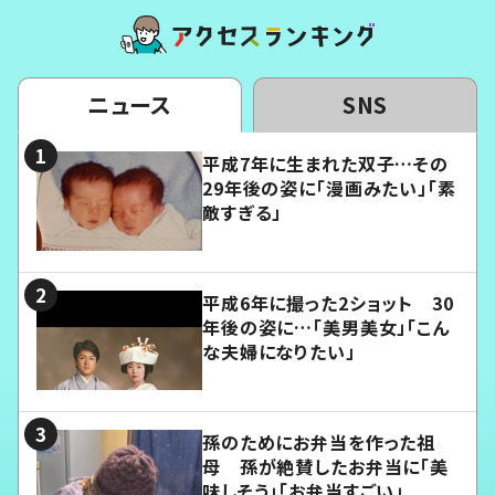
ニュース
SNS
平成7年に生まれた双子…その
29年後の姿に「漫画みたい」「素
敵すぎる」
平成6年に撮った2ショット 30
年後の姿に…「美男美女」「こん
な夫婦になりたい」
孫のためにお弁当を作った祖
母 孫が絶賛したお弁当に「美
味しそう」「お弁当すごい」