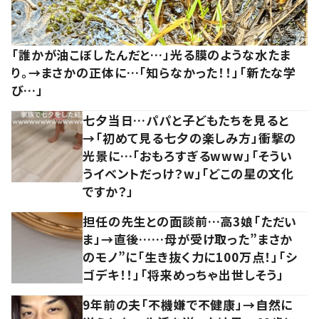
「誰かが油こぼしたんだと…」光る膜のような水たま
り。→まさかの正体に…「知らなかった！！」「新たな学
び…」
七夕当日…パパと子どもたちを見ると
→「初めて見る七夕の楽しみ方」衝撃の
光景に…「おもろすぎるwww」「そうい
うイベントだっけ？w」「どこの星の文化
ですか？」
担任の先生との面談前…高3娘「ただい
ま」→直後……母が受け取った”まさか
のモノ”に「生き抜く力に100万点！」「シ
ゴデキ！！」「将来めっちゃ出世しそう」
9年前の夫「不機嫌で不健康」→自然に