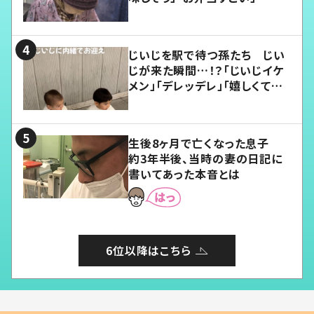
じいじを駅で待つ孫たち じい
じが来た瞬間…！？「じいじイケ
メン」「デレッデレ」「嬉しくて可
愛くてたまらない」「幸せになれ
る」
生後8ヶ月で亡くなった息子
約3年半後、当時の妻の日記に
書いてあった本音とは
6位以降はこちら