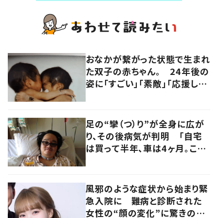
おなかが繋がった状態で生まれ
た双子の赤ちゃん。 24年後の
姿に「すごい」「素敵」「応援して
います」
足の“攣（つ）り”が全身に広が
り、その後病気が判明 「自宅
は買って半年、車は4ヶ月。この
先どうすれば…」発病時の思い
と心境の変化について患者に
聞いた
風邪のような症状から始まり緊
急入院に 難病と診断された
女性の“顔の変化”に驚きの