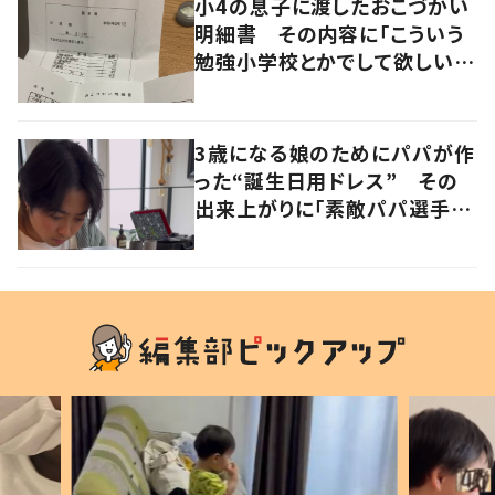
小4の息子に渡したおこづかい
明細書 その内容に「こういう
勉強小学校とかでして欲しい」
「社会勉強になりますね」の声
3歳になる娘のためにパパが作
った“誕生日用ドレス” その
出来上がりに「素敵パパ選手権
優勝」「パパさんカッコいい」の
声