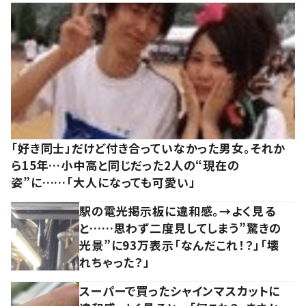
「好き同士」だけど付き合っていなかった男女。それか
ら15年…小中高と同じだった2人の“現在の
姿”に……「大人になっても可愛い」
駅の電光掲示板に違和感。→よく見る
と……思わず二度見してしまう”驚きの
光景”に93万表示「なんだこれ！？」「壊
れちゃった？」
スーパーで買ったシャインマスカットに