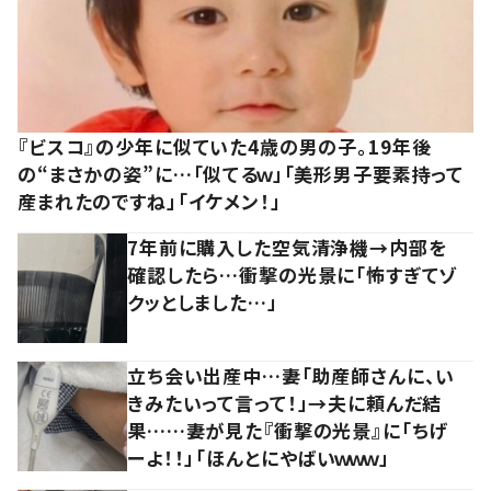
『ビスコ』の少年に似ていた4歳の男の子。19年後
の“まさかの姿”に…「似てるｗ」「美形男子要素持って
産まれたのですね」「イケメン！」
7年前に購入した空気清浄機→内部を
確認したら…衝撃の光景に「怖すぎてゾ
クッとしました…」
立ち会い出産中…妻「助産師さんに、い
きみたいって言って！」→夫に頼んだ結
果……妻が見た『衝撃の光景』に「ちげ
ーよ！！」「ほんとにやばいｗｗｗ」