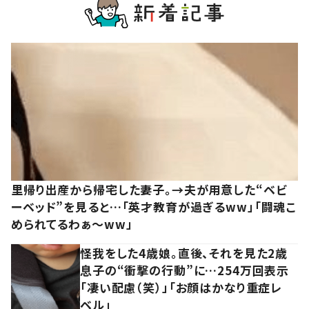
里帰り出産から帰宅した妻子。→夫が用意した“ベビ
ーベッド”を見ると…「英才教育が過ぎるww」「闘魂こ
められてるわぁ～ww」
怪我をした4歳娘。直後、それを見た2歳
息子の“衝撃の行動”に…254万回表示
「凄い配慮（笑）」「お顔はかなり重症レ
ベル」