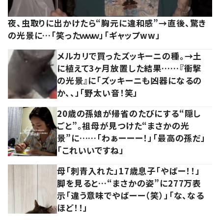
夜、虫取りに出かけたら“胸元に違和感”→直後、驚き
の光景に…「笑ったｗｗｗ」「ギャップww」
メルカリで買ったズッキーニの種。→土
に植えて3ヶ月放置した結果……『衝撃
の光景』に「ズッキーニも凶器になるの
か、、」「野太い音！笑」
20歳の孫娘が帰省のたびにする“隠し
ごと”。祖母が見つけた“まさかの光
景”に……「わぁーーー！」「最高の孫だ」
「これいいですね」
母「刺青入れた」17歳息子「やばー！！」
脚を見ると…“まさかの姿”に277万表
示「違う意味でやばーー（笑）」「な、なる
ほど！！」