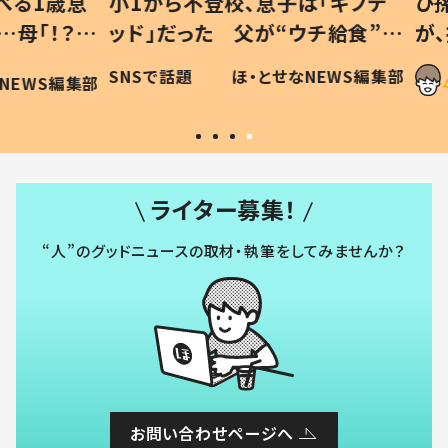
1歳息
小1から不登校、息子は「ギフテ
ひ孫に
「！？」
ッド」だった 父が“ウチ給食”を
が、抱
に「可愛
作り続ける理由とは #令和の親
「涙が
SNSで話題
ほ・とせなNEWS編集部
WS編集部
#令和の子
い」
ライター募集！
“人”のグッドニュースの取材・執筆をしてみませんか？
お問い合わせページへ