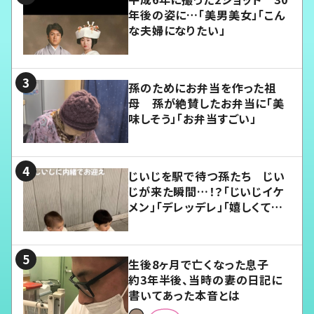
年後の姿に…「美男美女」「こん
な夫婦になりたい」
孫のためにお弁当を作った祖
母 孫が絶賛したお弁当に「美
味しそう」「お弁当すごい」
じいじを駅で待つ孫たち じい
じが来た瞬間…！？「じいじイケ
メン」「デレッデレ」「嬉しくて可
愛くてたまらない」「幸せになれ
る」
生後8ヶ月で亡くなった息子
約3年半後、当時の妻の日記に
書いてあった本音とは