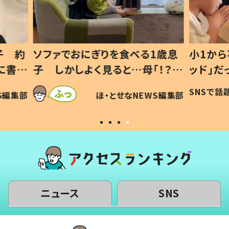
1歳息
小1から不登校、息子は「ギフテ
ひ孫に
「！？」
ッド」だった 父が“ウチ給食”を
が、抱
に「可愛
作り続ける理由とは #令和の親
「涙が
SNSで話題
ほ・とせなNEWS編集部
WS編集部
#令和の子
い」
ニュース
SNS