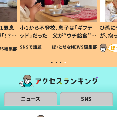
1歳息
小1から不登校、息子は「ギフテ
ひ孫に
「！？」
ッド」だった 父が“ウチ給食”を
が、抱
に「可愛
作り続ける理由とは #令和の親
「涙が
SNSで話題
ほ・とせなNEWS編集部
WS編集部
#令和の子
い」
ニュース
SNS