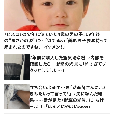
『ビスコ』の少年に似ていた4歳の男の子。19年後
の“まさかの姿”に…「似てるｗ」「美形男子要素持って
産まれたのですね」「イケメン！」
7年前に購入した空気清浄機→内部を
確認したら…衝撃の光景に「怖すぎてゾ
クッとしました…」
立ち会い出産中…妻「助産師さんに、い
きみたいって言って！」→夫に頼んだ結
果……妻が見た『衝撃の光景』に「ちげ
ーよ！！」「ほんとにやばいｗｗｗ」