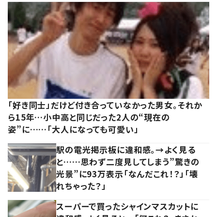
「好き同士」だけど付き合っていなかった男女。それか
ら15年…小中高と同じだった2人の“現在の
姿”に……「大人になっても可愛い」
駅の電光掲示板に違和感。→よく見る
と……思わず二度見してしまう”驚きの
光景”に93万表示「なんだこれ！？」「壊
れちゃった？」
スーパーで買ったシャインマスカットに