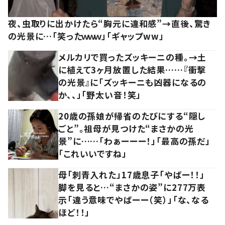
夜、虫取りに出かけたら“胸元に違和感”→直後、驚き
の光景に…「笑ったｗｗｗ」「ギャップww」
メルカリで買ったズッキーニの種。→土
に植えて3ヶ月放置した結果……『衝撃
の光景』に「ズッキーニも凶器になるの
か、、」「野太い音！笑」
20歳の孫娘が帰省のたびにする“隠し
ごと”。祖母が見つけた“まさかの光
景”に……「わぁーーー！」「最高の孫だ」
「これいいですね」
母「刺青入れた」17歳息子「やばー！！」
脚を見ると…“まさかの姿”に277万表
示「違う意味でやばーー（笑）」「な、なる
ほど！！」