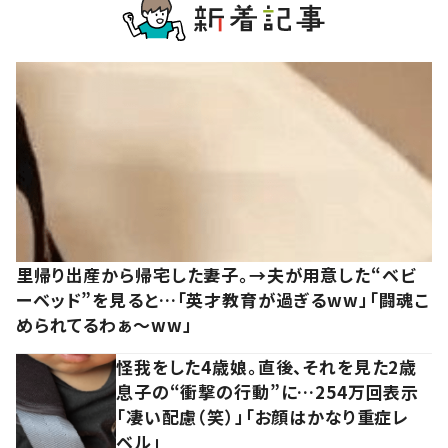
里帰り出産から帰宅した妻子。→夫が用意した“ベビ
ーベッド”を見ると…「英才教育が過ぎるww」「闘魂こ
められてるわぁ～ww」
怪我をした4歳娘。直後、それを見た2歳
息子の“衝撃の行動”に…254万回表示
「凄い配慮（笑）」「お顔はかなり重症レ
ベル」