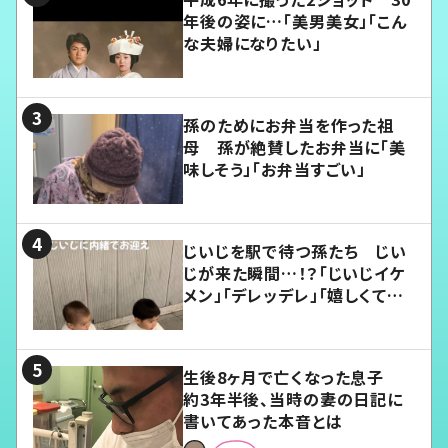
年後の姿に…「美男美女」「こん
な夫婦になりたい」
孫のためにお弁当を作った祖
母 孫が絶賛したお弁当に「美
味しそう」「お弁当すごい」
じいじを駅で待つ孫たち じい
じが来た瞬間…！？「じいじイケ
メン」「デレッデレ」「嬉しくて可
愛くてたまらない」「幸せになれ
る」
生後8ヶ月で亡くなった息子
約3年半後、当時の妻の日記に
書いてあった本音とは