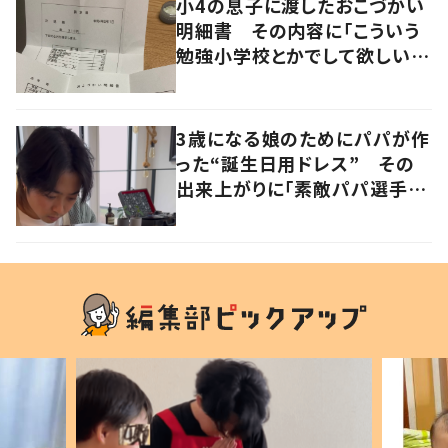
小4の息子に渡したおこづかい
明細書 その内容に「こういう
勉強小学校とかでして欲しい」
「社会勉強になりますね」の声
3歳になる娘のためにパパが作
った“誕生日用ドレス” その
出来上がりに「素敵パパ選手権
優勝」「パパさんカッコいい」の
声