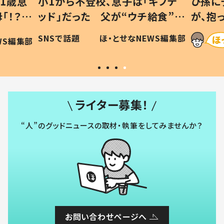
1歳息
小1から不登校、息子は「ギフテ
ひ孫に
「！？」
ッド」だった 父が“ウチ給食”を
が、抱
に「可愛
作り続ける理由とは #令和の親
「涙が
SNSで話題
ほ・とせなNEWS編集部
WS編集部
#令和の子
い」
ライター募集！
“人”のグッドニュースの取材・執筆をしてみませんか？
お問い合わせページへ