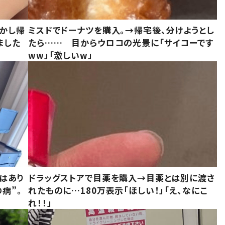
しかし帰
ミスドでドーナツを購入。→帰宅後、分けようとし
ました
たら…… 目からウロコの光景に「サイコーです
ww」「激しいw」
はあり
ドラッグストアで目薬を購入→目薬とは別に渡さ
病”。
れたものに…180万表示「ほしい！」「え、なにこ
れ！！」