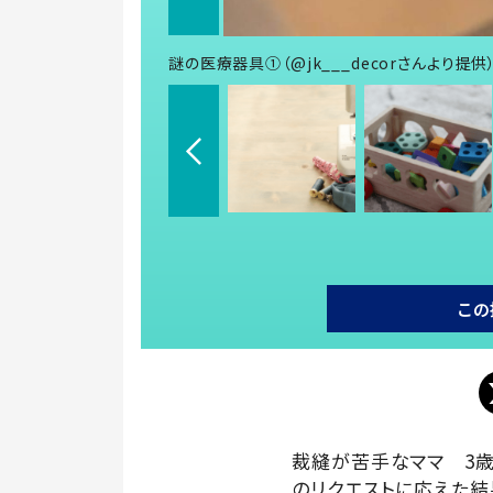
謎の医療器具①（@jk___decorさんより提供
この
裁縫が苦手なママ 3
のリクエストに応えた