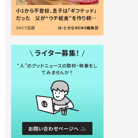
小1から不登校、息子は「ギフテッド」
だった 父が“ウチ給食”を作り続け
る理由とは #令和の親 #令和の子
SNSで話題
ほ・とせなNEWS編集部
ライター募集！
“人”のグッドニュースの取材・執筆をし
てみませんか？
お問い合わせページへ