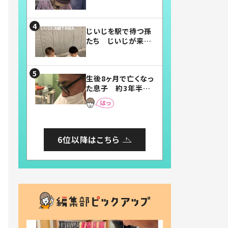
賛したお弁当に「美
味しそう」「お弁当す
ごい」
じいじを駅で待つ孫
たち じいじが来た
瞬間…！？「じいじイ
ケメン」「デレッデレ」
「嬉しくて可愛くてた
生後8ヶ月で亡くなっ
まらない」「幸せにな
た息子 約3年半
れる」
後、当時の妻の日記
に書いてあった本音
とは
6位以降はこちら