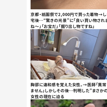
京都・祇園祭で2,000円で買った着物→
宅後…“驚きの光景”に「良い買い物され
ね～」「お宝だ」「掘り出し物ですね」
胸部に違和感を覚えた女性。→医師「異常
ません」しかしその後…判明した”まさかの
女性の現在に迫る