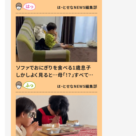
た本音とは
ほ・とせなNEWS編集部
ソファでおにぎりを食べる1歳息子
しかしよく見ると…母「！？」すべてを
察した母の投稿に「可愛いから許
ほ・とせなNEWS編集部
す！」「現行犯〜」