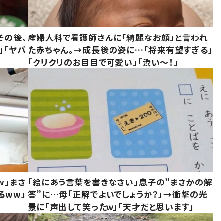
その後、
産婦人科で看護師さんに「綺麗なお顔」と言われ
」「ヤバ
た赤ちゃん。→成長後の姿に…「将来有望すぎる」
「クリクリのお目目で可愛い」「渋い～！」
w」まさ
「絵にあう言葉を書きなさい」息子の”まさかの解
るww」
答”に…母「正解でよいでしょうか？」→衝撃の光
景に「声出して笑ったｗ」「天才だと思います」