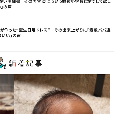
かい明細書 その内容に「こういう勉強小学校とかでして欲し
ね」の声
が作った“誕生日用ドレス” その出来上がりに「素敵パパ選
コいい」の声