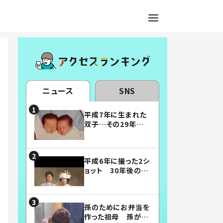
ニュース
SNS
平成7年に生まれた
双子…その29年後
の姿に「漫画みたい」
「素敵すぎる」
平成6年に撮った2シ
ョット 30年後の姿
に…「美男美女」「こ
んな夫婦になりた
い」
孫のためにお弁当を
作った祖母 孫が絶