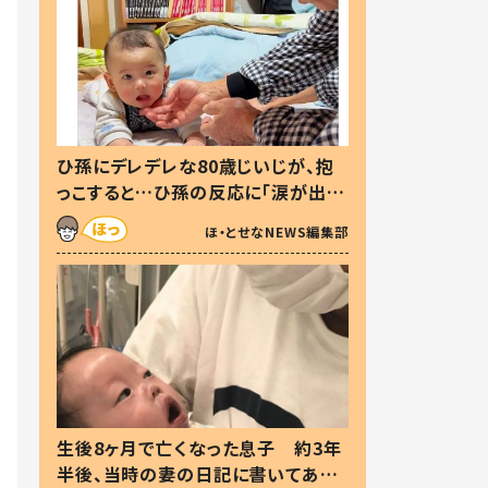
ひ孫にデレデレな80歳じいじが、抱
っこすると…ひ孫の反応に「涙が出ま
した」「可愛くて仕方ない」
ほ・とせなNEWS編集部
生後8ヶ月で亡くなった息子 約3年
半後、当時の妻の日記に書いてあっ