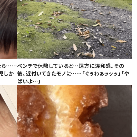
たら……
ベンチで休憩していると…遠方に違和感。その
児しか
後、近付いてきたモノに……「ぐぅわぁッッッ」「や
ばいよ…」