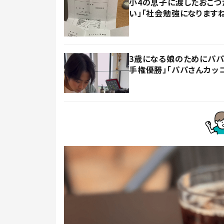
小4の息子に渡したおこづ
い」「社会勉強になります
3歳になる娘のためにパパ
手権優勝」「パパさんカッ