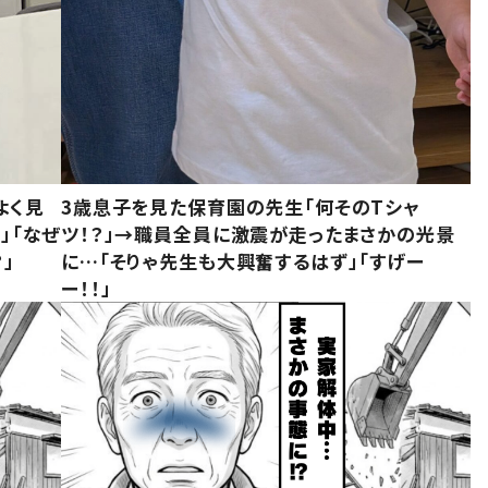
よく見
3歳息子を見た保育園の先生「何そのTシャ
」「なぜ
ツ！？」→職員全員に激震が走ったまさかの光景
」
に…「そりゃ先生も大興奮するはず」「すげー
ー！！」