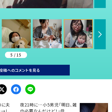
5 / 15
投稿へのコメントを見る
りに夫
夜21時に…小5男児「明日、雑
…→し
巾必要なんだけど！」母