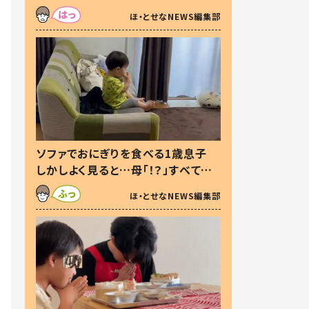
た本音とは
ほ・とせなNEWS編集部
ソファでおにぎりを食べる1歳息子
しかしよく見ると…母「！？」すべてを
察した母の投稿に「可愛いから許
ほ・とせなNEWS編集部
す！」「現行犯〜」