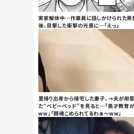
実家解体中…作業員に話しかけられた男
後、目撃した衝撃の光景に…「えっ」
里帰り出産から帰宅した妻子。→夫が用
た“ベビーベッド”を見ると…「英才教育
ww」「闘魂こめられてるわぁ～ww」