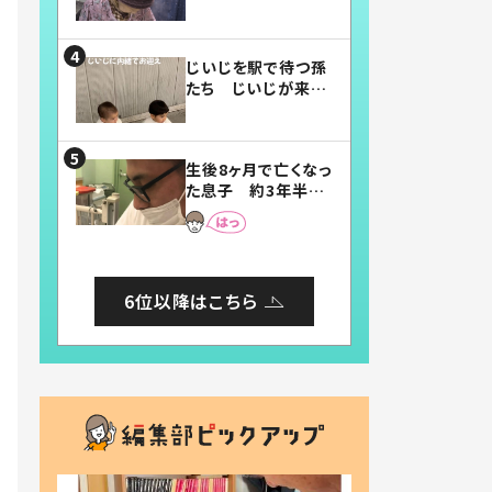
賛したお弁当に「美
味しそう」「お弁当す
ごい」
じいじを駅で待つ孫
たち じいじが来た
瞬間…！？「じいじイ
ケメン」「デレッデレ」
「嬉しくて可愛くてた
生後8ヶ月で亡くなっ
まらない」「幸せにな
た息子 約3年半
れる」
後、当時の妻の日記
に書いてあった本音
とは
6位以降はこちら