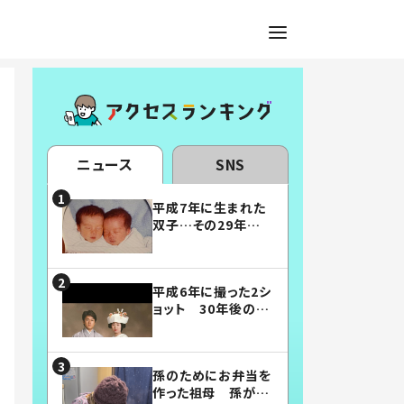
ニュース
SNS
平成7年に生まれた
双子…その29年後
の姿に「漫画みたい」
「素敵すぎる」
平成6年に撮った2シ
ョット 30年後の姿
に…「美男美女」「こ
んな夫婦になりた
い」
孫のためにお弁当を
作った祖母 孫が絶