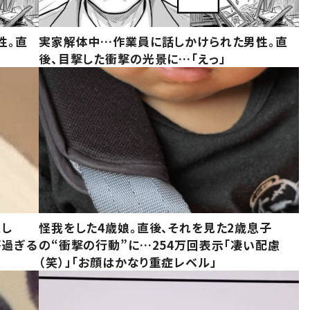
性。直
実家解体中…作業員に話しかけられた男性。直
後、目撃した衝撃の光景に…「えっ」
意し
怪我をした4歳娘。直後、それを見た2歳息子
が過ぎる
の“衝撃の行動”に…254万回表示「凄い配慮
（笑）」「お顔はかなり重症レベル」