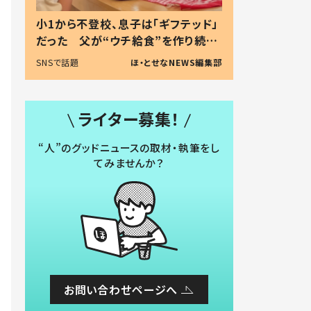
小1から不登校、息子は「ギフテッド」
だった 父が“ウチ給食”を作り続け
る理由とは #令和の親 #令和の子
SNSで話題
ほ・とせなNEWS編集部
ライター募集！
“人”のグッドニュースの取材・執筆をし
てみませんか？
お問い合わせページへ