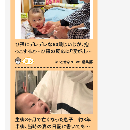
ひ孫にデレデレな80歳じいじが、抱
っこすると…ひ孫の反応に「涙が出ま
した」「可愛くて仕方ない」
ほ・とせなNEWS編集部
生後8ヶ月で亡くなった息子 約3年
半後、当時の妻の日記に書いてあっ