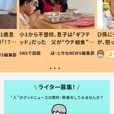
1歳息
小1から不登校、息子は「ギフテ
ひ孫に
「！？」
ッド」だった 父が“ウチ給食”を
が、抱
に「可愛
作り続ける理由とは #令和の親
「涙が
SNSで話題
ほ・とせなNEWS編集部
WS編集部
#令和の子
い」
ライター募集！
“人”のグッドニュースの取材・執筆をしてみませんか？