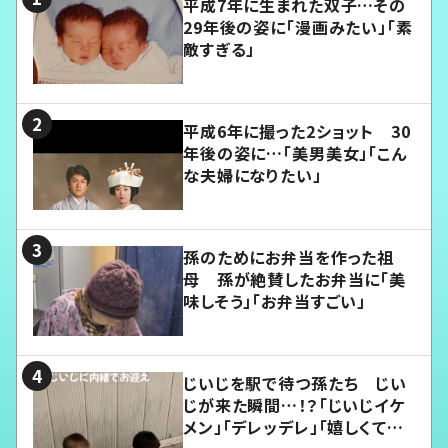
平成7年に生まれた双子…その
29年後の姿に「漫画みたい」「素
敵すぎる」
平成6年に撮った2ショット 30
年後の姿に…「美男美女」「こん
な夫婦になりたい」
孫のためにお弁当を作った祖
母 孫が絶賛したお弁当に「美
味しそう」「お弁当すごい」
じいじを駅で待つ孫たち じい
じが来た瞬間…！？「じいじイケ
メン」「デレッデレ」「嬉しくて可