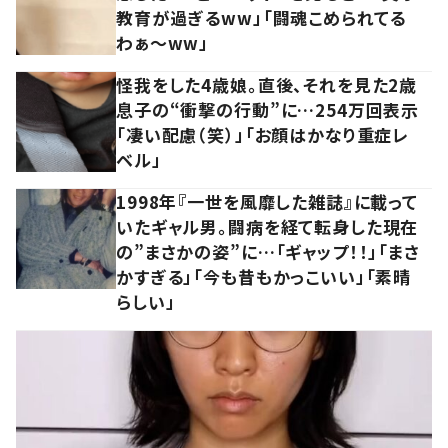
教育が過ぎるww」「闘魂こめられてる
わぁ～ww」
怪我をした4歳娘。直後、それを見た2歳
息子の“衝撃の行動”に…254万回表示
「凄い配慮（笑）」「お顔はかなり重症レ
ベル」
1998年『一世を風靡した雑誌』に載って
いたギャル男。闘病を経て転身した現在
の”まさかの姿”に…「ギャップ！！」「まさ
かすぎる」「今も昔もかっこいい」「素晴
らしい」