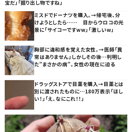
宝だ」「掘り出し物ですね」
ミスドでドーナツを購入。→帰宅後、分
けようとしたら…… 目からウロコの光
景に「サイコーですww」「激しいw」
胸部に違和感を覚えた女性。→医師「異
常はありません」しかしその後…判明し
た”まさかの病”。女性の現在に迫る
ドラッグストアで目薬を購入→目薬とは
別に渡されたものに…180万表示「ほし
い！」「え、なにこれ！！」