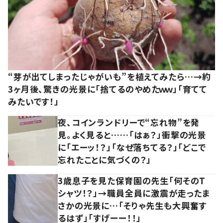
“芽が出てしまったじゃがいも”を植えてみたら…→約
3ヶ月後、驚きの光景に「捨てるのやめたｗｗ」「育てて
みたいです！」
夜、コインランドリーで“忘れ物”を発
見。よく見ると……「はぁ？」衝撃の光景
に「エーッ！？」「なぜ落ちてる？」「どこで
忘れたことに気づくの？」
3歳息子を見た保育園の先生「何そのT
シャツ！？」→職員全員に激震が走ったま
さかの光景に…「そりゃ先生も大興奮す
るはず」「すげーー！！」