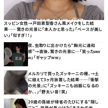
スッピン女性→戸田恵梨香さん風メイクをした結
果……驚きの光景に「本人かと思った」「ベースが美し
い」「似すぎ！！」
夜、虫取りに出かけたら“胸元に違和
感”→直後、驚きの光景に…「笑ったｗｗ
ｗ」「ギャップww」
メルカリで買ったズッキーニの種。→土
に植えて3ヶ月放置した結果……『衝撃
の光景』に「ズッキーニも凶器になるの
か、、」「野太い音！笑」
20歳の孫娘が帰省のたびにする“隠し
ごと”。祖母が見つけた“まさかの光