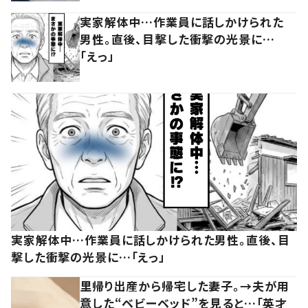
実家解体中…作業員に話しかけられた
男性。直後、目撃した衝撃の光景に…
「えっ」
実家解体中…作業員に話しかけられた男性。直後、目
撃した衝撃の光景に…「えっ」
里帰り出産から帰宅した妻子。→夫が用
意した“ベビーベッド”を見ると…「英才