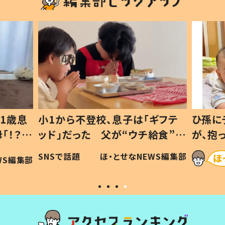
1歳息
小1から不登校、息子は「ギフテ
ひ孫に
「！？」
ッド」だった 父が“ウチ給食”を
が、抱
に「可愛
作り続ける理由とは #令和の親
「涙が
SNSで話題
ほ・とせなNEWS編集部
WS編集部
#令和の子
い」