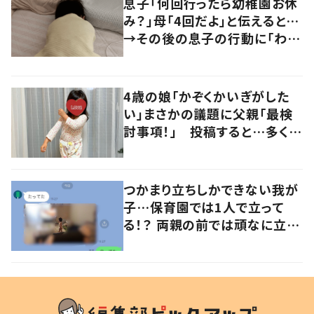
息子「何回行ったら幼稚園お休
み？」母「4回だよ」と伝えると…
→その後の息子の行動に「わか
るよその気持ち」「うちの子も！」
の声
4歳の娘「かぞくかいぎがした
い」まさかの議題に父親「最検
討事項！」 投稿すると…多くの
意見が寄せられる！
つかまり立ちしかできない我が
子…保育園では1人で立って
る！？ 両親の前では頑なに立た
ない1歳児が可愛すぎる…！