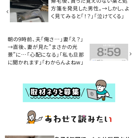
帰宅後、貰った覚えのない薬と処
方箋を発見した男性。→しかし、よ
く見てみると「！？」「泣けてくる」
朝の9時前、夫「俺さ…」妻「え？」
→直後、妻が見た”まさかの光
景”に…「心配になる」「私も旦那
に聞かれます」「わからんよねw」