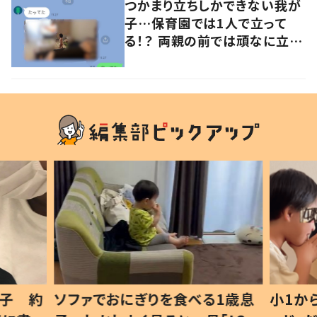
つかまり立ちしかできない我が
子…保育園では1人で立って
る！？ 両親の前では頑なに立た
ない1歳児が可愛すぎる…！
1歳息
小1から不登校、息子は「ギフテ
ひ孫に