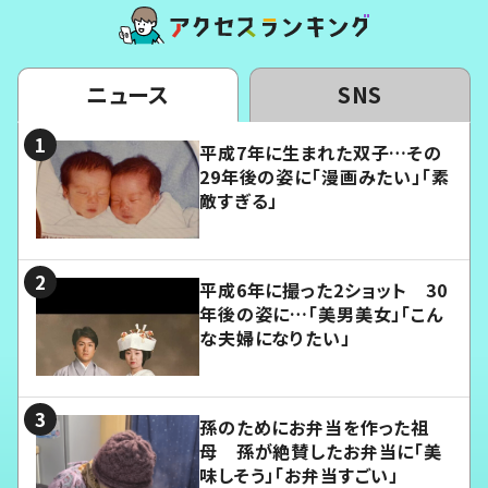
ニュース
SNS
平成7年に生まれた双子…その
29年後の姿に「漫画みたい」「素
敵すぎる」
平成6年に撮った2ショット 30
年後の姿に…「美男美女」「こん
な夫婦になりたい」
孫のためにお弁当を作った祖
母 孫が絶賛したお弁当に「美
味しそう」「お弁当すごい」