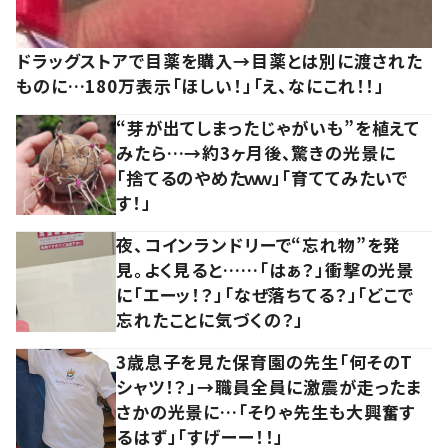
ドラッグストアで目薬を購入→目薬とは別に渡された
ものに…180万表示「ほしい！」「え、なにこれ！！」
“芽が出てしまったじゃがいも”を植えて
みたら…→約3ヶ月後、驚きの光景に
「捨てるのやめたｗｗ」「育ててみたいで
す！」
夜、コインランドリーで“忘れ物”を発
見。よく見ると……「はぁ？」衝撃の光景
に「エーッ！？」「なぜ落ちてる？」「どこで
忘れたことに気づくの？」
3歳息子を見た保育園の先生「何そのT
シャツ！？」→職員全員に激震が走ったま
さかの光景に…「そりゃ先生も大興奮す
るはず」「すげーー！！」