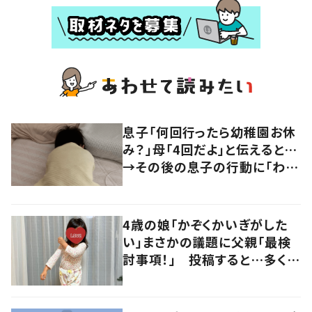
息子「何回行ったら幼稚園お休
み？」母「4回だよ」と伝えると…
→その後の息子の行動に「わか
るよその気持ち」「うちの子も！」
の声
4歳の娘「かぞくかいぎがした
い」まさかの議題に父親「最検
討事項！」 投稿すると…多くの
意見が寄せられる！