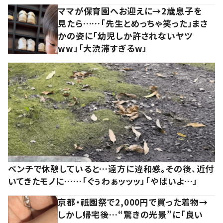
ママが保育園へお迎えに→2歳息子を
見たら……「先生とめっちゃ笑った」まさ
かの姿に「幼児しか許されないヤツ
ww」「大渋滞すぎるw」
ベンチで休憩していると…遠方に違和感。その後、近付
いてきたモノに……「ぐぅわぁッッッ」「やばいよ…」
京都・祇園祭で2,000円で買った着物→
しかし帰宅後…“驚きの光景”に「良い