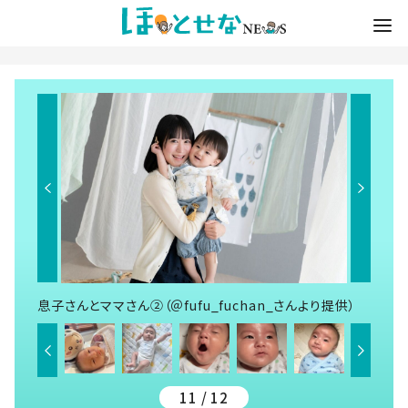
息子さんとママさん②（＠fufu_fuchan_さんより提供）
11 / 12