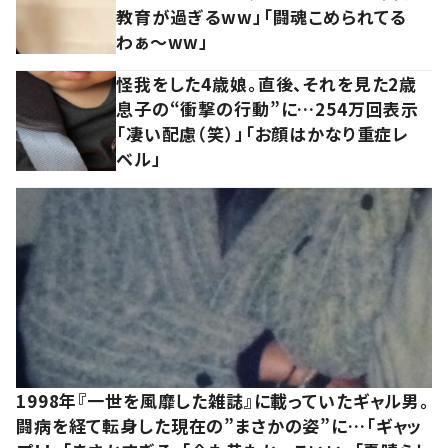
教育が過ぎるww」「闘魂こめられてる
わぁ～ww」
怪我をした4歳娘。直後、それを見た2歳
息子の“衝撃の行動”に…254万回表示
「凄い配慮（笑）」「お顔はかなり重症レ
ベル」
1998年『一世を風靡した雑誌』に載っていたギャル男。
闘病を経て転身した現在の”まさかの姿”に…「ギャッ