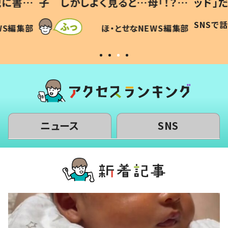
「！？」
ッド」だった 父が“ウチ給食”を
が、抱
に「可愛
作り続ける理由とは #令和の親
「涙が
SNSで話題
ほ・とせなNEWS編集部
WS編集部
#令和の子
い」
ニュース
SNS