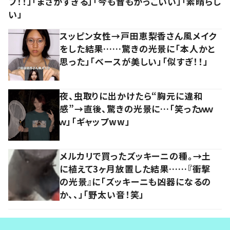
プ！！」「まさかすぎる」「今も昔もかっこいい」「素晴らし
い」
スッピン女性→戸田恵梨香さん風メイク
をした結果……驚きの光景に「本人かと
思った」「ベースが美しい」「似すぎ！！」
夜、虫取りに出かけたら“胸元に違和
感”→直後、驚きの光景に…「笑ったｗｗ
ｗ」「ギャップww」
メルカリで買ったズッキーニの種。→土
に植えて3ヶ月放置した結果……『衝撃
の光景』に「ズッキーニも凶器になるの
か、、」「野太い音！笑」