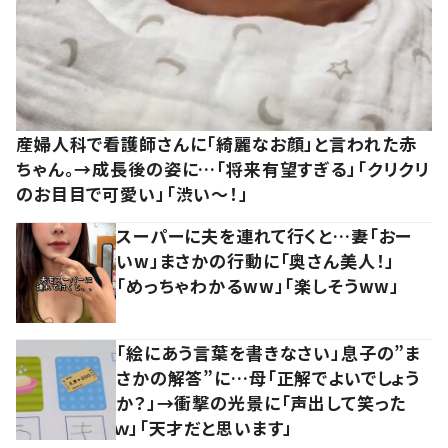
産婦人科で看護師さんに「綺麗なお顔」と言われた赤
ちゃん。→成長後の姿に…「将来有望すぎる」「クリクリ
のお目目で可愛い」「渋い～！」
スーパーに夫を連れて行くと…妻「おー
いw」まさかの行動に「奥さん美人！」
「めっちゃわかるww」「楽しそうww」
「絵にあう言葉を書きなさい」息子の”ま
さかの解答”に…母「正解でよいでしょう
か？」→衝撃の光景に「声出して笑った
ｗ」「天才だと思います」