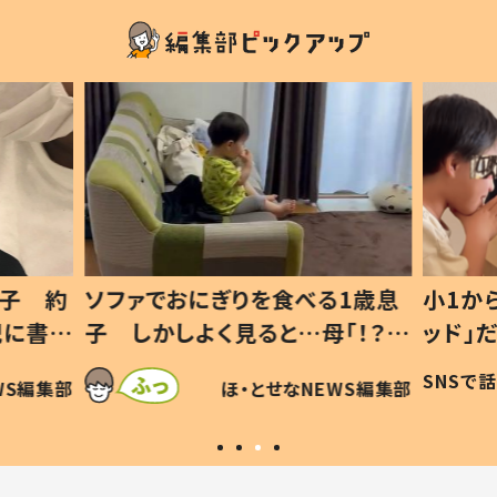
1歳息
小1から不登校、息子は「ギフテ
ひ孫に
「！？」
ッド」だった 父が“ウチ給食”を
が、抱
に「可愛
作り続ける理由とは #令和の親
「涙が
SNSで話題
ほ・とせなNEWS編集部
WS編集部
#令和の子
い」