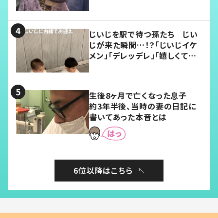
じいじを駅で待つ孫たち じい
じが来た瞬間…！？「じいじイケ
メン」「デレッデレ」「嬉しくて可
愛くてたまらない」「幸せになれ
る」
生後8ヶ月で亡くなった息子
約3年半後、当時の妻の日記に
書いてあった本音とは
6位以降はこちら