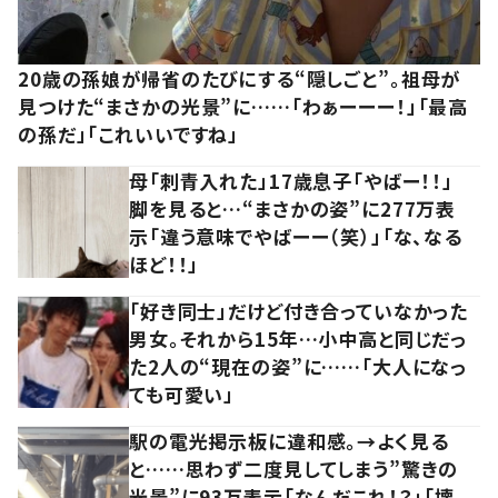
20歳の孫娘が帰省のたびにする“隠しごと”。祖母が
見つけた“まさかの光景”に……「わぁーーー！」「最高
の孫だ」「これいいですね」
母「刺青入れた」17歳息子「やばー！！」
脚を見ると…“まさかの姿”に277万表
示「違う意味でやばーー（笑）」「な、なる
ほど！！」
「好き同士」だけど付き合っていなかった
男女。それから15年…小中高と同じだっ
た2人の“現在の姿”に……「大人になっ
ても可愛い」
駅の電光掲示板に違和感。→よく見る
と……思わず二度見してしまう”驚きの
光景”に93万表示「なんだこれ！？」「壊