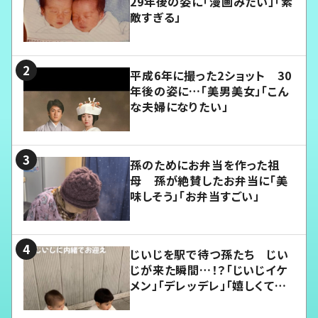
29年後の姿に「漫画みたい」「素
敵すぎる」
平成6年に撮った2ショット 30
年後の姿に…「美男美女」「こん
な夫婦になりたい」
孫のためにお弁当を作った祖
母 孫が絶賛したお弁当に「美
味しそう」「お弁当すごい」
じいじを駅で待つ孫たち じい
じが来た瞬間…！？「じいじイケ
メン」「デレッデレ」「嬉しくて可
愛くてたまらない」「幸せになれ
る」