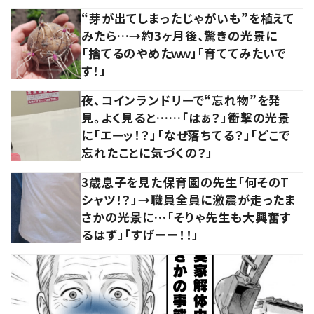
“芽が出てしまったじゃがいも”を植えて
みたら…→約3ヶ月後、驚きの光景に
「捨てるのやめたｗｗ」「育ててみたいで
す！」
夜、コインランドリーで“忘れ物”を発
見。よく見ると……「はぁ？」衝撃の光景
に「エーッ！？」「なぜ落ちてる？」「どこで
忘れたことに気づくの？」
3歳息子を見た保育園の先生「何そのT
シャツ！？」→職員全員に激震が走ったま
さかの光景に…「そりゃ先生も大興奮す
るはず」「すげーー！！」