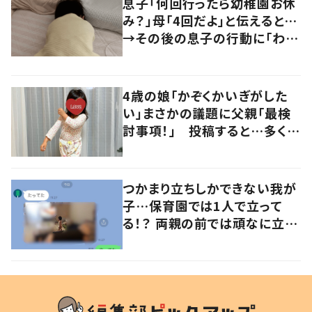
息子「何回行ったら幼稚園お休
み？」母「4回だよ」と伝えると…
→その後の息子の行動に「わか
るよその気持ち」「うちの子も！」
の声
4歳の娘「かぞくかいぎがした
い」まさかの議題に父親「最検
討事項！」 投稿すると…多くの
意見が寄せられる！
つかまり立ちしかできない我が
子…保育園では1人で立って
る！？ 両親の前では頑なに立た
ない1歳児が可愛すぎる…！