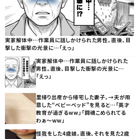
実家解体中…作業員に話しかけられた男性。直後、目
撃した衝撃の光景に…「えっ」
実家解体中…作業員に話しかけられた
男性。直後、目撃した衝撃の光景に…
「えっ」
里帰り出産から帰宅した妻子。→夫が用
意した“ベビーベッド”を見ると…「英才
教育が過ぎるww」「闘魂こめられてる
わぁ～ww」
怪我をした4歳娘。直後、それを見た2歳