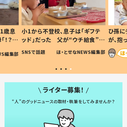
1歳息
小1から不登校、息子は「ギフテ
ひ孫に
「！？」
ッド」だった 父が“ウチ給食”を
が、抱
に「可愛
作り続ける理由とは #令和の親
「涙が
SNSで話題
ほ・とせなNEWS編集部
WS編集部
#令和の子
い」
ライター募集！
“人”のグッドニュースの取材・執筆をしてみませんか？