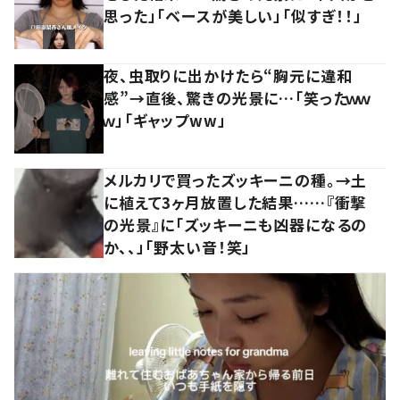
思った」「ベースが美しい」「似すぎ！！」
夜、虫取りに出かけたら“胸元に違和
感”→直後、驚きの光景に…「笑ったｗｗ
ｗ」「ギャップww」
メルカリで買ったズッキーニの種。→土
に植えて3ヶ月放置した結果……『衝撃
の光景』に「ズッキーニも凶器になるの
か、、」「野太い音！笑」