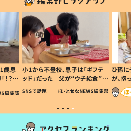
1歳息
小1から不登校、息子は「ギフテ
ひ孫に
「！？」
ッド」だった 父が“ウチ給食”を
が、抱
に「可愛
作り続ける理由とは #令和の親
「涙が
SNSで話題
ほ・とせなNEWS編集部
WS編集部
#令和の子
い」