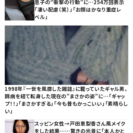
息子の“衝撃の行動”に…254万回表示
「凄い配慮（笑）」「お顔はかなり重症レ
ベル」
1998年『一世を風靡した雑誌』に載っていたギャル男。
闘病を経て転身した現在の”まさかの姿”に…「ギャッ
プ！！」「まさかすぎる」「今も昔もかっこいい」「素晴らし
い」
スッピン女性→戸田恵梨香さん風メイク
をした結果……驚きの光景に「本人かと