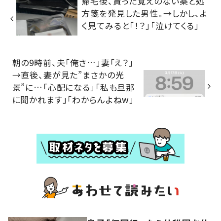
帰宅後、貰った覚えのない薬と処
方箋を発見した男性。→しかし、よ
く見てみると「！？」「泣けてくる」
朝の9時前、夫「俺さ…」妻「え？」
→直後、妻が見た”まさかの光
景”に…「心配になる」「私も旦那
に聞かれます」「わからんよねw」