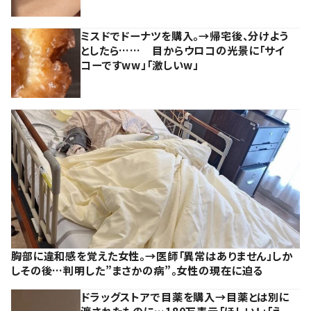
ミスドでドーナツを購入。→帰宅後、分けよう
としたら…… 目からウロコの光景に「サイ
コーですww」「激しいw」
胸部に違和感を覚えた女性。→医師「異常はありません」しか
しその後…判明した”まさかの病”。女性の現在に迫る
ドラッグストアで目薬を購入→目薬とは別に