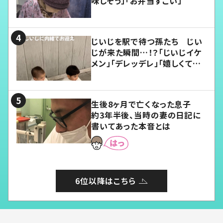
味しそう」「お弁当すごい」
じいじを駅で待つ孫たち じい
じが来た瞬間…！？「じいじイケ
メン」「デレッデレ」「嬉しくて可
愛くてたまらない」「幸せになれ
る」
生後8ヶ月で亡くなった息子
約3年半後、当時の妻の日記に
書いてあった本音とは
6位以降はこちら