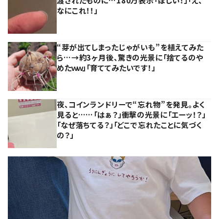
渡されたものに…180万表示「ほしい！」「え、
なにこれ！！」
“芽が出てしまったじゃがいも”を植えてみた
ら…→約3ヶ月後、驚きの光景に「捨てるのや
めたｗｗ」「育ててみたいです！」
夜、コインランドリーで“忘れ物”を発見。よく
見ると……「はぁ？」衝撃の光景に「エーッ！？」
「なぜ落ちてる？」「どこで忘れたことに気づく
の？」