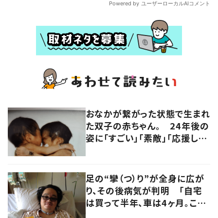
おなかが繋がった状態で生まれ
た双子の赤ちゃん。 24年後の
姿に「すごい」「素敵」「応援して
います」
足の“攣（つ）り”が全身に広が
り、その後病気が判明 「自宅
は買って半年、車は4ヶ月。この
先どうすれば…」発病時の思い