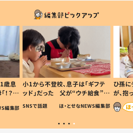
1歳息
小1から不登校、息子は「ギフテ
ひ孫に
「！？」
ッド」だった 父が“ウチ給食”を
が、抱
に「可愛
作り続ける理由とは #令和の親
「涙が
SNSで話題
ほ・とせなNEWS編集部
WS編集部
#令和の子
い」