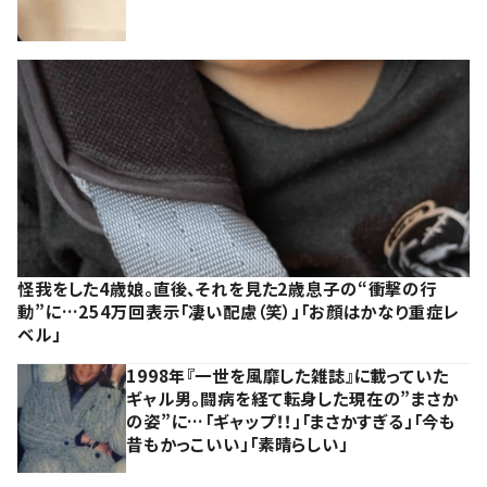
怪我をした4歳娘。直後、それを見た2歳息子の“衝撃の行
動”に…254万回表示「凄い配慮（笑）」「お顔はかなり重症レ
ベル」
1998年『一世を風靡した雑誌』に載っていた
ギャル男。闘病を経て転身した現在の”まさか
の姿”に…「ギャップ！！」「まさかすぎる」「今も
昔もかっこいい」「素晴らしい」