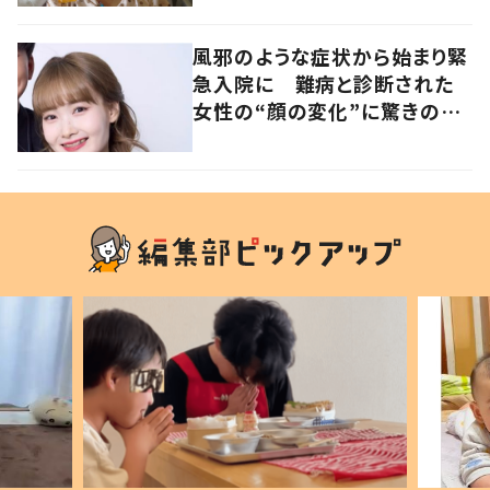
と心境の変化について患者に
聞いた
風邪のような症状から始まり緊
急入院に 難病と診断された
女性の“顔の変化”に驚きの
声 「可哀想と捉えないで」発
信した思いを聞いた