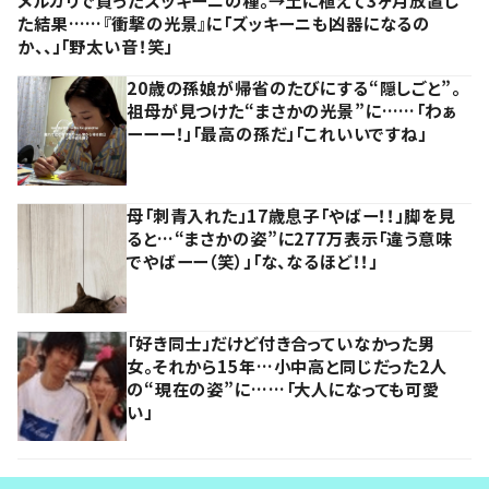
メルカリで買ったズッキーニの種。→土に植えて3ヶ月放置し
た結果……『衝撃の光景』に「ズッキーニも凶器になるの
か、、」「野太い音！笑」
20歳の孫娘が帰省のたびにする“隠しごと”。
祖母が見つけた“まさかの光景”に……「わぁ
ーーー！」「最高の孫だ」「これいいですね」
母「刺青入れた」17歳息子「やばー！！」脚を見
ると…“まさかの姿”に277万表示「違う意味
でやばーー（笑）」「な、なるほど！！」
「好き同士」だけど付き合っていなかった男
女。それから15年…小中高と同じだった2人
の“現在の姿”に……「大人になっても可愛
い」