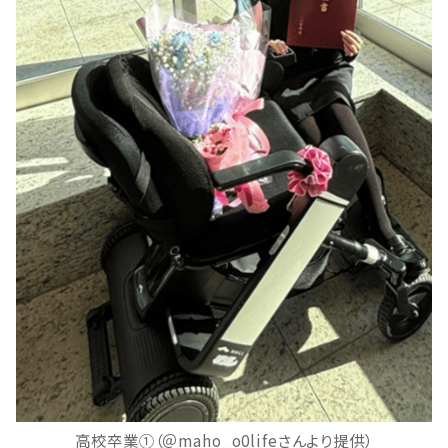
高校卒業①（＠maho_o0lifeさんより提供）