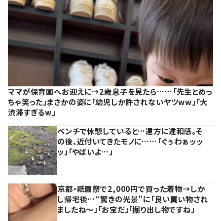
ママが保育園へお迎えに→2歳息子を見たら……「先生とめっ
ちゃ笑った」まさかの姿に「幼児しか許されないヤツww」「大
渋滞すぎるw」
ベンチで休憩していると…遠方に違和感。そ
の後、近付いてきたモノに……「ぐぅわぁッッ
ッ」「やばいよ…」
京都・祇園祭で2,000円で買った着物→しか
し帰宅後…“驚きの光景”に「良い買い物され
ましたね～」「お宝だ」「掘り出し物ですね」