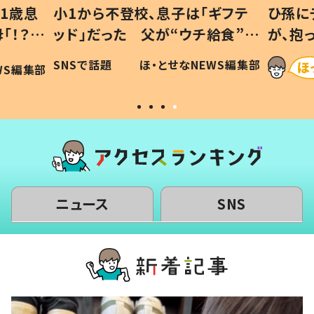
1歳息
小1から不登校、息子は「ギフテ
ひ孫に
「！？」
ッド」だった 父が“ウチ給食”を
が、抱
に「可愛
作り続ける理由とは #令和の親
「涙が
SNSで話題
ほ・とせなNEWS編集部
WS編集部
#令和の子
い」
ニュース
SNS