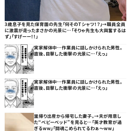
3歳息子を見た保育園の先生「何そのTシャツ！？」→職員全員
に激震が走ったまさかの光景に…「そりゃ先生も大興奮するは
ず」「すげーー！！」
実家解体中…作業員に話しかけられた男性。
直後、目撃した衝撃の光景に…「えっ」
実家解体中…作業員に話しかけられた男性。
直後、目撃した衝撃の光景に…「えっ」
里帰り出産から帰宅した妻子。→夫が用意し
た“ベビーベッド”を見ると…「英才教育が過
ぎるww」「闘魂こめられてるわぁ～ww」