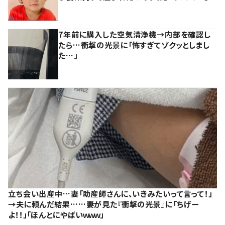
7年前に購入した空気清浄機→内部を確認し
たら…衝撃の光景に「怖すぎてゾクッとしまし
た…」
立ち会い出産中…妻「助産師さんに、いきみたいって言って！」
→夫に頼んだ結果……妻が見た『衝撃の光景』に「ちげー
よ！！」「ほんとにやばいｗｗｗ」