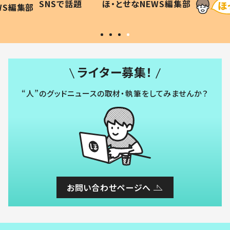
SNSで話題
ほ・とせなNEWS編集部
WS編集部
#令和の子
い」
ライター募集！
“人”のグッドニュースの取材・執筆をしてみませんか？
お問い合わせページへ