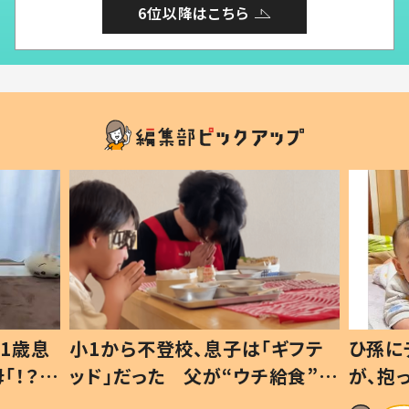
6位以降はこちら
1歳息
小1から不登校、息子は「ギフテ
ひ孫に
「！？」
ッド」だった 父が“ウチ給食”を
が、抱
に「可愛
作り続ける理由とは #令和の親
「涙が