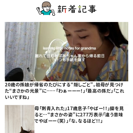
20歳の孫娘が帰省のたびにする“隠しごと”。祖母が見つけ
た“まさかの光景”に……「わぁーーー！」「最高の孫だ」「これ
いいですね」
母「刺青入れた」17歳息子「やばー！！」脚を見
ると…“まさかの姿”に277万表示「違う意味
でやばーー（笑）」「な、なるほど！！」