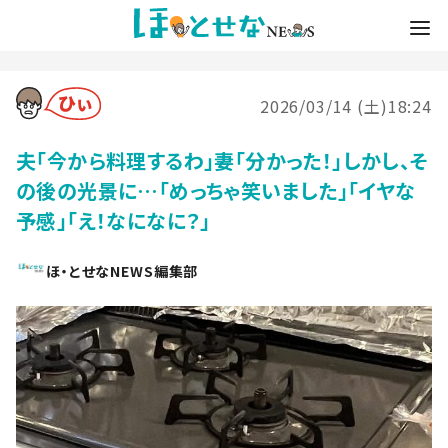
2026/03/14 (土)18:24
夫「今から料理するわ」妻「分かった！」しかし、そ
の後の光景に…「めっちゃ笑いました」「イヤな
予感」「え！なになに？」
ほ・とせなNEWS編集部