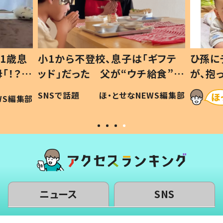
1歳息
小1から不登校、息子は「ギフテ
ひ孫に
「！？」
ッド」だった 父が“ウチ給食”を
が、抱
に「可愛
作り続ける理由とは #令和の親
「涙が
SNSで話題
ほ・とせなNEWS編集部
WS編集部
#令和の子
い」
ニュース
SNS