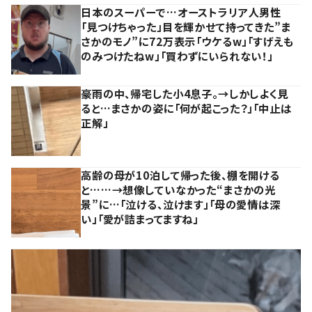
日本のスーパーで…オーストラリア人男性
「見つけちゃった」目を輝かせて持ってきた”ま
さかのモノ”に72万表示「ウケるw」「すげえも
のみつけたねw」「買わずにいられない！」
豪雨の中、帰宅した小4息子。→しかしよく見
ると…まさかの姿に「何が起こった？」「中止は
正解」
高齢の母が10泊して帰った後、棚を開ける
と……→想像していなかった“まさかの光
景”に…「泣ける、泣けます」「母の愛情は深
い」「愛が詰まってますね」