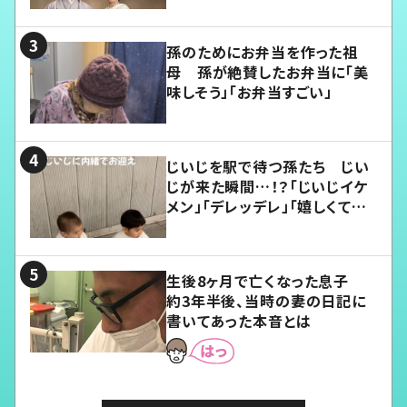
孫のためにお弁当を作った祖
母 孫が絶賛したお弁当に「美
味しそう」「お弁当すごい」
じいじを駅で待つ孫たち じい
じが来た瞬間…！？「じいじイケ
メン」「デレッデレ」「嬉しくて可
愛くてたまらない」「幸せになれ
る」
生後8ヶ月で亡くなった息子
約3年半後、当時の妻の日記に
書いてあった本音とは