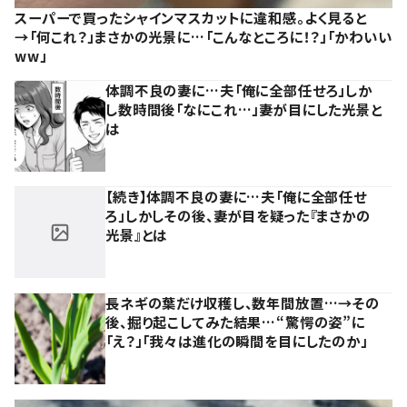
スーパーで買ったシャインマスカットに違和感。よく見ると
→「何これ？」まさかの光景に…「こんなところに！？」「かわいい
ww」
体調不良の妻に…夫「俺に全部任せろ」しか
し数時間後「なにこれ…」妻が目にした光景と
は
【続き】体調不良の妻に…夫「俺に全部任せ
ろ」しかしその後、妻が目を疑った『まさかの
光景』とは
長ネギの葉だけ収穫し、数年間放置…→その
後、掘り起こしてみた結果…“驚愕の姿”に
「え？」「我々は進化の瞬間を目にしたのか」