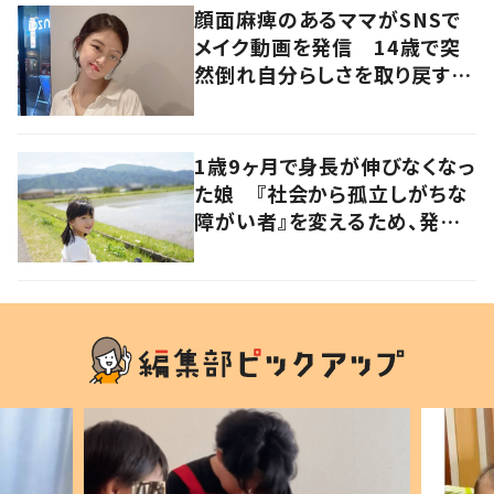
顔面麻痺のあるママがSNSで
メイク動画を発信 14歳で突
然倒れ自分らしさを取り戻すま
で
1歳9ヶ月で身長が伸びなくなっ
た娘 『社会から孤立しがちな
障がい者』を変えるため、発信
を続ける母と娘に迫る