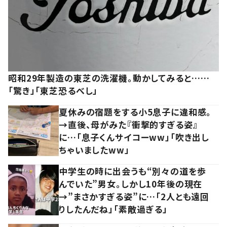
昭和29年製造の東芝の洗濯機。動かしてみると……
「驚き」「東芝恐るべし」
夏休みの宿題をする小5息子に違和感。
→直後、母がみた『衝撃的すぎる姿』
に…「息子くんサイコーww」「吹き出し
ちゃいましたww」
中学生の時に出会うも“別々の道を歩
んでいた”男女。しかし10年後の現在
→”まさかすぎる姿”に…「2人とも遠回
りしたんだね」「素敵過ぎる」