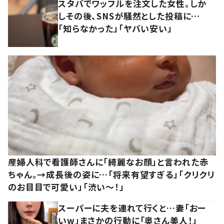
スタバでワッフルを注文した女性。しか
しその後、SNSが騒然とした投稿に…
「知らなかった」「ヤバい安い」
産婦人科で看護師さんに「綺麗なお顔」と言われた赤
ちゃん。→成長後の姿に…「将来有望すぎる」「クリクリ
のお目目で可愛い」「渋い～！」
スーパーに夫を連れて行くと…妻「おー
いw」まさかの行動に「奥さん美人！」