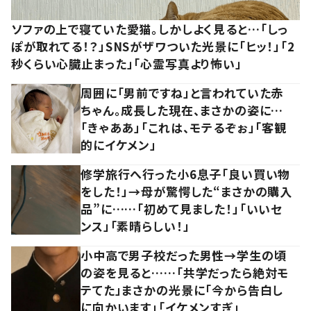
ソファの上で寝ていた愛猫。しかしよく見ると…「しっ
ぽが取れてる！？」SNSがザワついた光景に「ヒッ！」「2
秒くらい心臓止まった」「心霊写真より怖い」
周囲に「男前ですね」と言われていた赤
ちゃん。成長した現在、まさかの姿に…
「きゃああ」「これは、モテるぞぉ」「客観
的にイケメン」
修学旅行へ行った小6息子「良い買い物
をした！」→母が驚愕した“まさかの購入
品”に……「初めて見ました！」「いいセ
ンス」「素晴らしい！」
小中高で男子校だった男性→学生の頃
の姿を見ると……「共学だったら絶対モ
テてた」まさかの光景に「今から告白し
に向かいます」「イケメンすぎ」