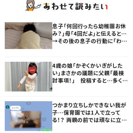
息子「何回行ったら幼稚園お休
み？」母「4回だよ」と伝えると…
→その後の息子の行動に「わか
るよその気持ち」「うちの子も！」
の声
4歳の娘「かぞくかいぎがした
い」まさかの議題に父親「最検
討事項！」 投稿すると…多くの
意見が寄せられる！
つかまり立ちしかできない我が
子…保育園では1人で立って
る！？ 両親の前では頑なに立た
ない1歳児が可愛すぎる…！