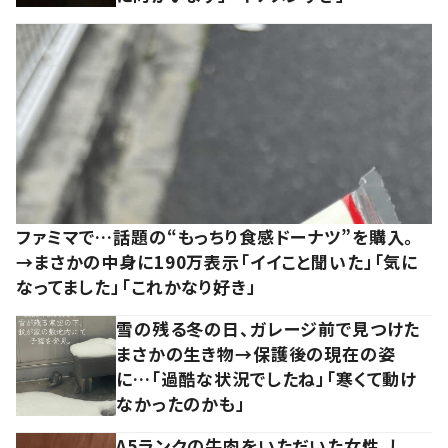
ファミマで…話題の“もっちり食感ドーナツ”を購入。
→まさかの中身に190万表示「イイこと聞いた」「気に
なってました」「これかなり好き」
雪の残る冬の日、ガレージ前で見つけた
まさかの生き物→保護後の現在の姿
に…「過酷な状況でしたね」「寒くて動け
なかったのかも」
A5ランクの牛肉をいただいた女性。し