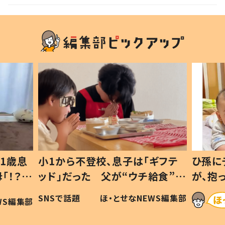
1歳息
小1から不登校、息子は「ギフテ
ひ孫に
「！？」
ッド」だった 父が“ウチ給食”を
が、抱
に「可愛
作り続ける理由とは #令和の親
「涙が
SNSで話題
ほ・とせなNEWS編集部
WS編集部
#令和の子
い」