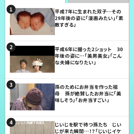
平成7年に生まれた双子…その
29年後の姿に「漫画みたい」「素
敵すぎる」
平成6年に撮った2ショット 30
年後の姿に…「美男美女」「こん
な夫婦になりたい」
孫のためにお弁当を作った祖
母 孫が絶賛したお弁当に「美
味しそう」「お弁当すごい」
じいじを駅で待つ孫たち じい
じが来た瞬間…！？「じいじイケ