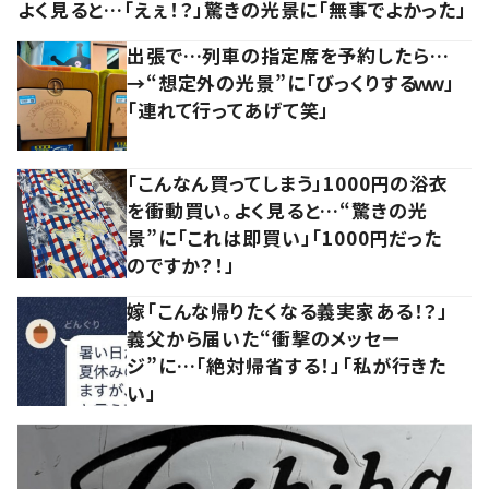
よく見ると…「えぇ！？」驚きの光景に「無事でよかった」
出張で…列車の指定席を予約したら…
→“想定外の光景”に「びっくりするｗｗ」
「連れて行ってあげて笑」
「こんなん買ってしまう」1000円の浴衣
を衝動買い。よく見ると…“驚きの光
景”に「これは即買い」「1000円だった
のですか？！」
嫁「こんな帰りたくなる義実家ある！？」
義父から届いた“衝撃のメッセー
ジ”に…「絶対帰省する！」「私が行きた
い」