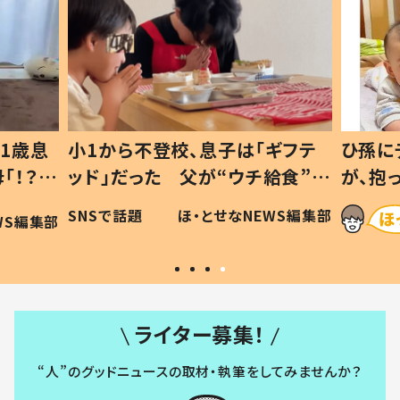
1歳息
小1から不登校、息子は「ギフテ
ひ孫に
「！？」
ッド」だった 父が“ウチ給食”を
が、抱
に「可愛
作り続ける理由とは #令和の親
「涙が
SNSで話題
ほ・とせなNEWS編集部
WS編集部
#令和の子
い」
ライター募集！
“人”のグッドニュースの取材・執筆をしてみませんか？