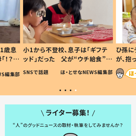
1歳息
小1から不登校、息子は「ギフテ
ひ孫に
「！？」
ッド」だった 父が“ウチ給食”を
が、抱
に「可愛
作り続ける理由とは #令和の親
「涙が
SNSで話題
ほ・とせなNEWS編集部
WS編集部
#令和の子
い」
ライター募集！
“人”のグッドニュースの取材・執筆をしてみませんか？