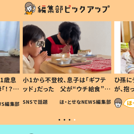
1歳息
小1から不登校、息子は「ギフテ
ひ孫に
「！？」
ッド」だった 父が“ウチ給食”を
が、抱
に「可愛
作り続ける理由とは #令和の親
「涙が
SNSで話題
ほ・とせなNEWS編集部
WS編集部
#令和の子
い」