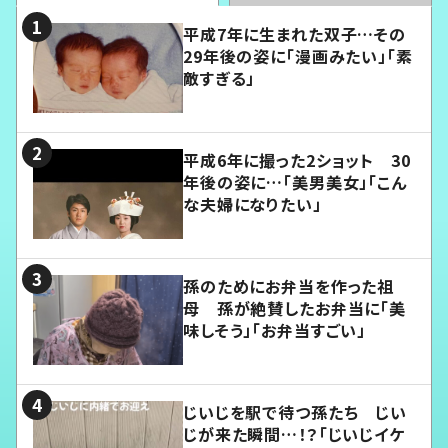
平成7年に生まれた双子…その
29年後の姿に「漫画みたい」「素
敵すぎる」
平成6年に撮った2ショット 30
年後の姿に…「美男美女」「こん
な夫婦になりたい」
孫のためにお弁当を作った祖
母 孫が絶賛したお弁当に「美
味しそう」「お弁当すごい」
じいじを駅で待つ孫たち じい
じが来た瞬間…！？「じいじイケ