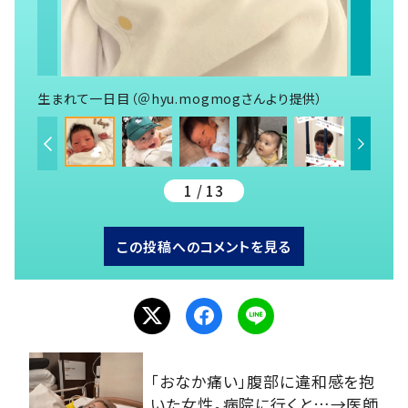
生まれて一日目（＠hyu.mogmogさんより提供）
1 / 13
この投稿へのコメントを見る
「おなか痛い」腹部に違和感を抱
いた女性。病院に行くと…→医師