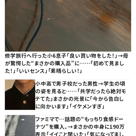
修学旅行へ行った小6息子「良い買い物をした！」→母
が驚愕した“まさかの購入品”に……「初めて見まし
た！」「いいセンス」「素晴らしい！」
小中高で男子校だった男性→学生の頃
の姿を見ると……「共学だったら絶対モ
テてた」まさかの光景に「今から告白し
に向かいます」「イケメンすぎ」
ファミマで…話題の“もっちり食感ドー
ナツ”を購入。→まさかの中身に190万
表示「イイこと聞いた」「気になってまし