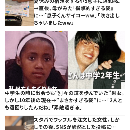
夏休みの宿題をする小5息子に違和感。
→直後、母がみた『衝撃的すぎる姿』
に…「息子くんサイコーww」「吹き出し
ちゃいましたww」
中学生の時に出会うも“別々の道を歩んでいた”男女。
しかし10年後の現在→”まさかすぎる姿”に…「2人と
も遠回りしたんだね」「素敵過ぎる」
スタバでワッフルを注文した女性。しか
しその後、SNSが騒然とした投稿に…