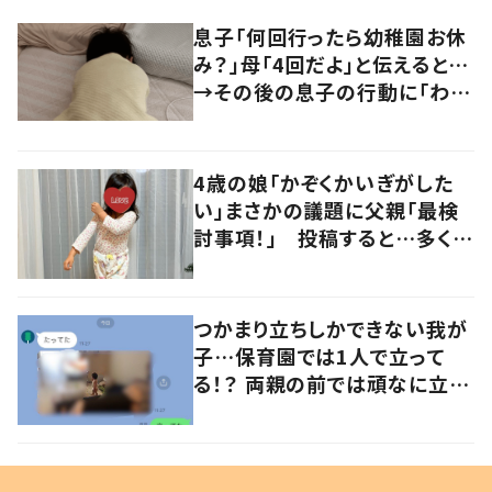
息子「何回行ったら幼稚園お休
み？」母「4回だよ」と伝えると…
→その後の息子の行動に「わか
るよその気持ち」「うちの子も！」
の声
4歳の娘「かぞくかいぎがした
い」まさかの議題に父親「最検
討事項！」 投稿すると…多くの
意見が寄せられる！
つかまり立ちしかできない我が
子…保育園では1人で立って
る！？ 両親の前では頑なに立た
ない1歳児が可愛すぎる…！