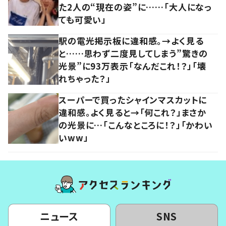
た2人の“現在の姿”に……「大人になっ
ても可愛い」
駅の電光掲示板に違和感。→よく見る
と……思わず二度見してしまう”驚きの
光景”に93万表示「なんだこれ！？」「壊
れちゃった？」
スーパーで買ったシャインマスカットに
違和感。よく見ると→「何これ？」まさか
の光景に…「こんなところに！？」「かわい
いww」
ニュース
SNS