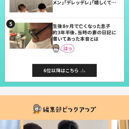
メン」「デレッデレ」「嬉しくて可
愛くてたまらない」「幸せになれ
る」
生後8ヶ月で亡くなった息子
約3年半後、当時の妻の日記に
書いてあった本音とは
6位以降はこちら