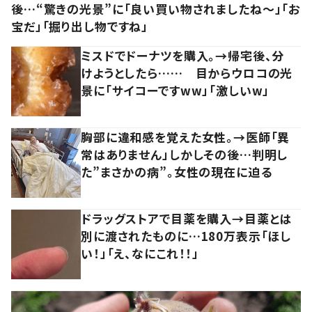
後…“驚きの光景”に「良い買い物されましたね～」「お
宝だ」「掘り出し物ですね」
ミスドでドーナツを購入。→帰宅後、分
けようとしたら…… 目からウロコの光
景に「サイコーですww」「激しいw」
胸部に違和感を覚えた女性。→医師「異
常はありません」しかしその後…判明し
た”まさかの病”。女性の現在に迫る
ドラッグストアで目薬を購入→目薬とは
別に渡されたものに…180万表示「ほし
い！」「え、なにこれ！！」