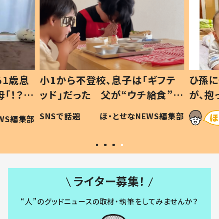
1歳息
小1から不登校、息子は「ギフテ
ひ孫に
「！？」
ッド」だった 父が“ウチ給食”を
が、抱
に「可愛
作り続ける理由とは #令和の親
「涙が
SNSで話題
ほ・とせなNEWS編集部
WS編集部
#令和の子
い」
ライター募集！
“人”のグッドニュースの取材・執筆をしてみませんか？