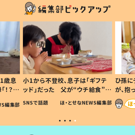
1歳息
小1から不登校、息子は「ギフテ
ひ孫に
「！？」
ッド」だった 父が“ウチ給食”を
が、抱
に「可愛
作り続ける理由とは #令和の親
「涙が
SNSで話題
ほ・とせなNEWS編集部
WS編集部
#令和の子
い」