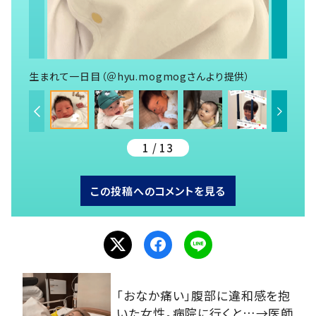
生まれて一日目（＠hyu.mogmogさんより提供）
1 / 13
この投稿へのコメントを見る
「おなか痛い」腹部に違和感を抱
いた女性。病院に行くと…→医師