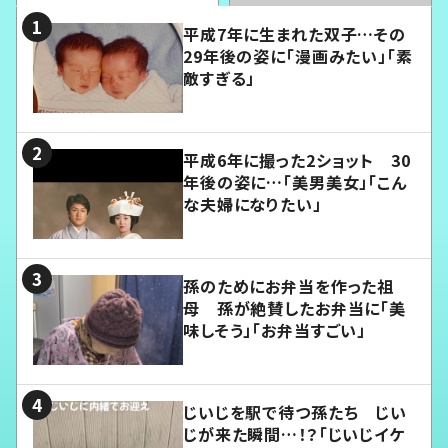
平成7年に生まれた双子…その
29年後の姿に「漫画みたい」「素
敵すぎる」
平成6年に撮った2ショット 30
年後の姿に…「美男美女」「こん
な夫婦になりたい」
孫のためにお弁当を作った祖
母 孫が絶賛したお弁当に「美
味しそう」「お弁当すごい」
じいじを駅で待つ孫たち じい
じが来た瞬間…！？「じいじイケ