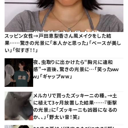
スッピン女性→戸田恵梨香さん風メイクをした結
果……驚きの光景に「本人かと思った」「ベースが美し
い」「似すぎ！！」
夜、虫取りに出かけたら“胸元に違和
感”→直後、驚きの光景に…「笑ったｗｗ
ｗ」「ギャップww」
メルカリで買ったズッキーニの種。→土
に植えて3ヶ月放置した結果……『衝撃
の光景』に「ズッキーニも凶器になるの
か、、」「野太い音！笑」