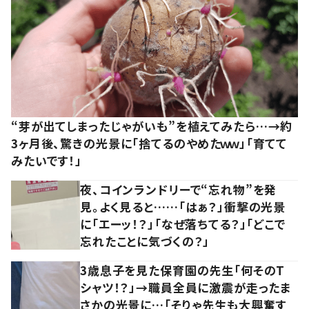
“芽が出てしまったじゃがいも”を植えてみたら…→約
3ヶ月後、驚きの光景に「捨てるのやめたｗｗ」「育てて
みたいです！」
夜、コインランドリーで“忘れ物”を発
見。よく見ると……「はぁ？」衝撃の光景
に「エーッ！？」「なぜ落ちてる？」「どこで
忘れたことに気づくの？」
3歳息子を見た保育園の先生「何そのT
シャツ！？」→職員全員に激震が走ったま
さかの光景に…「そりゃ先生も大興奮す