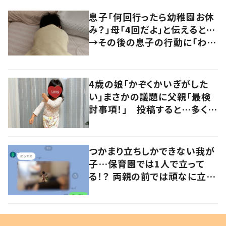
息子「何回行ったら幼稚園お休
み？」母「4回だよ」と伝えると…
→その後の息子の行動に「わか
るよその気持ち」「うちの子も！」
の声
4歳の娘「かぞくかいぎがした
い」まさかの議題に父親「最検
討事項！」 投稿すると…多くの
意見が寄せられる！
つかまり立ちしかできない我が
子…保育園では1人で立って
る！？ 両親の前では頑なに立た
ない1歳児が可愛すぎる…！