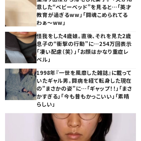
意した“ベビーベッド”を見ると…「英才
教育が過ぎるww」「闘魂こめられてる
わぁ～ww」
怪我をした4歳娘。直後、それを見た2歳
息子の“衝撃の行動”に…254万回表示
「凄い配慮（笑）」「お顔はかなり重症レ
ベル」
1998年『一世を風靡した雑誌』に載って
いたギャル男。闘病を経て転身した現在
の”まさかの姿”に…「ギャップ！！」「まさ
かすぎる」「今も昔もかっこいい」「素晴
らしい」