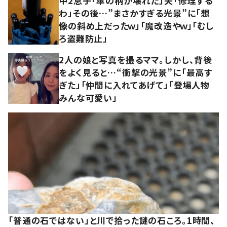
中2息子「傘の柄が壊れた」夫「修理する
わ」その後…”まさかすぎる光景”に「想
像の斜め上だったｗ」「魔改造やｗ」「むし
ろ盗難防止」
2人の娘と写真を撮るママ。しかし、背後
をよく見ると…“衝撃の光景”に「最高す
ぎた」「仲間に入れてあげて」「登場人物
みんな可愛い」
「普通の石ではない」と川で拾った謎の石ころ。1時間、