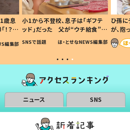
1歳息
小1から不登校、息子は「ギフテ
ひ孫に
「！？」
ッド」だった 父が“ウチ給食”を
が、抱
に「可愛
作り続ける理由とは #令和の親
「涙が
SNSで話題
ほ・とせなNEWS編集部
WS編集部
#令和の子
い」
ニュース
SNS