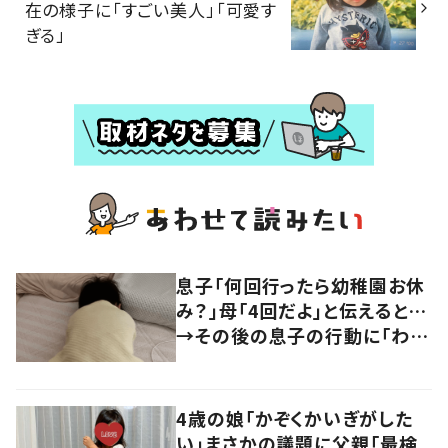
在の様子に「すごい美人」「可愛す
ぎる」
息子「何回行ったら幼稚園お休
み？」母「4回だよ」と伝えると…
→その後の息子の行動に「わか
るよその気持ち」「うちの子も！」
の声
4歳の娘「かぞくかいぎがした
い」まさかの議題に父親「最検