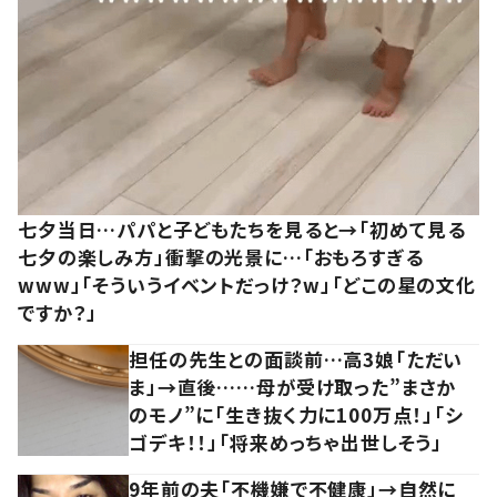
七夕当日…パパと子どもたちを見ると→「初めて見る
七夕の楽しみ方」衝撃の光景に…「おもろすぎる
www」「そういうイベントだっけ？w」「どこの星の文化
ですか？」
担任の先生との面談前…高3娘「ただい
ま」→直後……母が受け取った”まさか
のモノ”に「生き抜く力に100万点！」「シ
ゴデキ！！」「将来めっちゃ出世しそう」
9年前の夫「不機嫌で不健康」→自然に