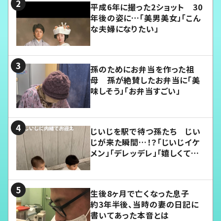
平成6年に撮った2ショット 30
年後の姿に…「美男美女」「こん
な夫婦になりたい」
孫のためにお弁当を作った祖
母 孫が絶賛したお弁当に「美
味しそう」「お弁当すごい」
じいじを駅で待つ孫たち じい
じが来た瞬間…！？「じいじイケ
メン」「デレッデレ」「嬉しくて可
愛くてたまらない」「幸せになれ
る」
生後8ヶ月で亡くなった息子
約3年半後、当時の妻の日記に
書いてあった本音とは