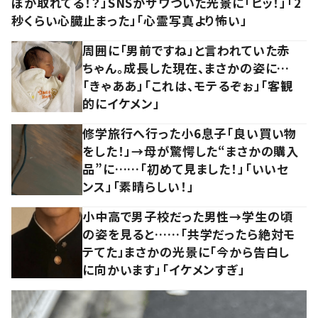
ぽが取れてる！？」SNSがザワついた光景に「ヒッ！」「2
秒くらい心臓止まった」「心霊写真より怖い」
周囲に「男前ですね」と言われていた赤
ちゃん。成長した現在、まさかの姿に…
「きゃああ」「これは、モテるぞぉ」「客観
的にイケメン」
修学旅行へ行った小6息子「良い買い物
をした！」→母が驚愕した“まさかの購入
品”に……「初めて見ました！」「いいセ
ンス」「素晴らしい！」
小中高で男子校だった男性→学生の頃
の姿を見ると……「共学だったら絶対モ
テてた」まさかの光景に「今から告白し
に向かいます」「イケメンすぎ」