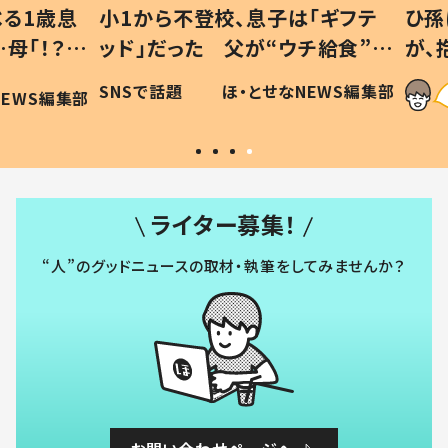
1歳息
小1から不登校、息子は「ギフテ
ひ孫に
「！？」
ッド」だった 父が“ウチ給食”を
が、抱
に「可愛
作り続ける理由とは #令和の親
「涙が
SNSで話題
ほ・とせなNEWS編集部
WS編集部
#令和の子
い」
ライター募集！
“人”のグッドニュースの取材・執筆をしてみませんか？