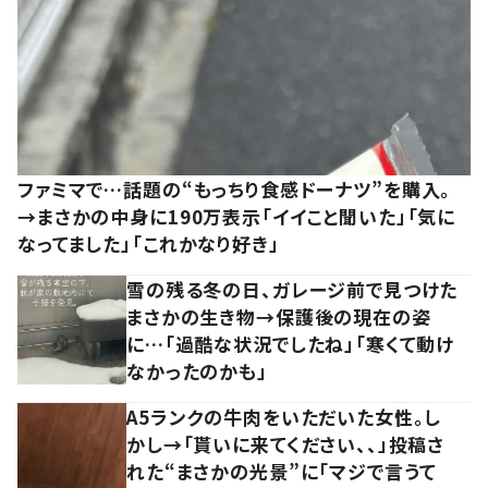
ファミマで…話題の“もっちり食感ドーナツ”を購入。
→まさかの中身に190万表示「イイこと聞いた」「気に
なってました」「これかなり好き」
雪の残る冬の日、ガレージ前で見つけた
まさかの生き物→保護後の現在の姿
に…「過酷な状況でしたね」「寒くて動け
なかったのかも」
A5ランクの牛肉をいただいた女性。し
かし→「貰いに来てください、、」投稿さ
れた“まさかの光景”に「マジで言うて