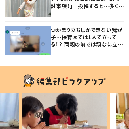
討事項！」 投稿すると…多くの
意見が寄せられる！
つかまり立ちしかできない我が
子…保育園では1人で立って
る！？ 両親の前では頑なに立た
ない1歳児が可愛すぎる…！