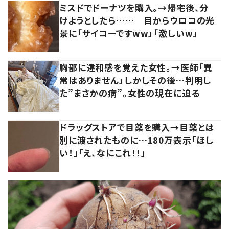
ミスドでドーナツを購入。→帰宅後、分
けようとしたら…… 目からウロコの光
景に「サイコーですww」「激しいw」
胸部に違和感を覚えた女性。→医師「異
常はありません」しかしその後…判明し
た”まさかの病”。女性の現在に迫る
ドラッグストアで目薬を購入→目薬とは
別に渡されたものに…180万表示「ほし
い！」「え、なにこれ！！」