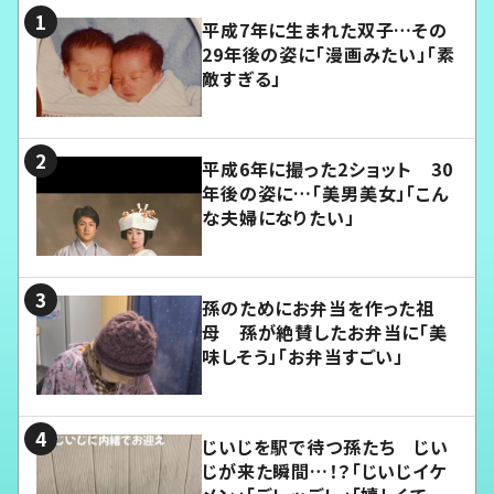
平成7年に生まれた双子…その
29年後の姿に「漫画みたい」「素
敵すぎる」
平成6年に撮った2ショット 30
年後の姿に…「美男美女」「こん
な夫婦になりたい」
孫のためにお弁当を作った祖
母 孫が絶賛したお弁当に「美
味しそう」「お弁当すごい」
じいじを駅で待つ孫たち じい
じが来た瞬間…！？「じいじイケ