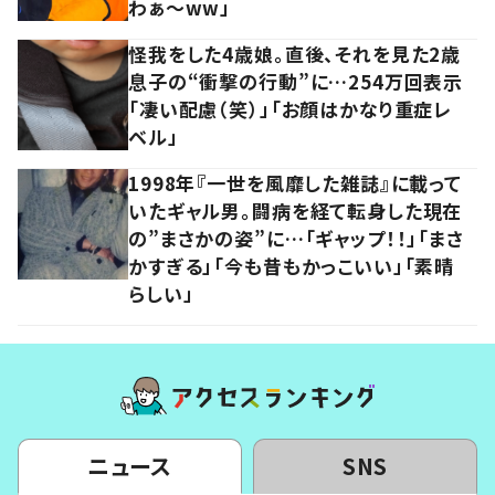
わぁ～ww」
怪我をした4歳娘。直後、それを見た2歳
息子の“衝撃の行動”に…254万回表示
「凄い配慮（笑）」「お顔はかなり重症レ
ベル」
1998年『一世を風靡した雑誌』に載って
いたギャル男。闘病を経て転身した現在
の”まさかの姿”に…「ギャップ！！」「まさ
かすぎる」「今も昔もかっこいい」「素晴
らしい」
ニュース
SNS