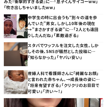
みた『衝撃的すぎる姿』に…「息子くんサイコーww」
「吹き出しちゃいましたww」
中学生の時に出会うも“別々の道を歩
んでいた”男女。しかし10年後の現在
→”まさかすぎる姿”に…「2人とも遠回
りしたんだね」「素敵過ぎる」
スタバでワッフルを注文した女性。しか
しその後、SNSが騒然とした投稿に…
「知らなかった」「ヤバい安い」
産婦人科で看護師さんに「綺麗なお顔」
と言われた赤ちゃん。→成長後の姿に…
「将来有望すぎる」「クリクリのお目目で
可愛い」「渋い～！」