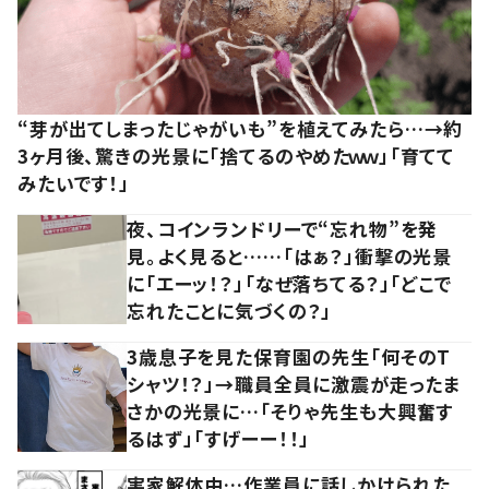
“芽が出てしまったじゃがいも”を植えてみたら…→約
3ヶ月後、驚きの光景に「捨てるのやめたｗｗ」「育てて
みたいです！」
夜、コインランドリーで“忘れ物”を発
見。よく見ると……「はぁ？」衝撃の光景
に「エーッ！？」「なぜ落ちてる？」「どこで
忘れたことに気づくの？」
3歳息子を見た保育園の先生「何そのT
シャツ！？」→職員全員に激震が走ったま
さかの光景に…「そりゃ先生も大興奮す
るはず」「すげーー！！」
実家解体中…作業員に話しかけられた