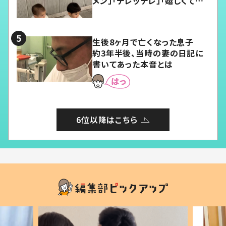
メン」「デレッデレ」「嬉しくて可
愛くてたまらない」「幸せになれ
る」
生後8ヶ月で亡くなった息子
約3年半後、当時の妻の日記に
書いてあった本音とは
6位以降はこちら