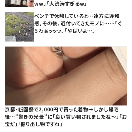
ww」「大渋滞すぎるw」
ベンチで休憩していると…遠方に違和
感。その後、近付いてきたモノに……「ぐ
ぅわぁッッッ」「やばいよ…」
京都・祇園祭で2,000円で買った着物→しかし帰宅
後…“驚きの光景”に「良い買い物されましたね～」「お
宝だ」「掘り出し物ですね」