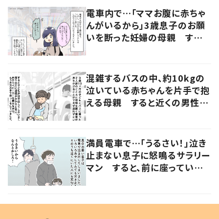
電車内で…「ママお腹に赤ちゃ
んがいるから」3歳息子のお願
いを断った妊婦の母親 すると
近くにいた女性の申し出に「こ
れ以上ない機会だった」
混雑するバスの中、約10kgの
泣いている赤ちゃんを片手で抱
える母親 すると近くの男性が
声をかけ…「涙が出そうでした」
満員電車で…「うるさい！」泣き
止まない息子に怒鳴るサラリー
マン すると、前に座っていた
女性からの助け船に「感謝いっ
ぱい」