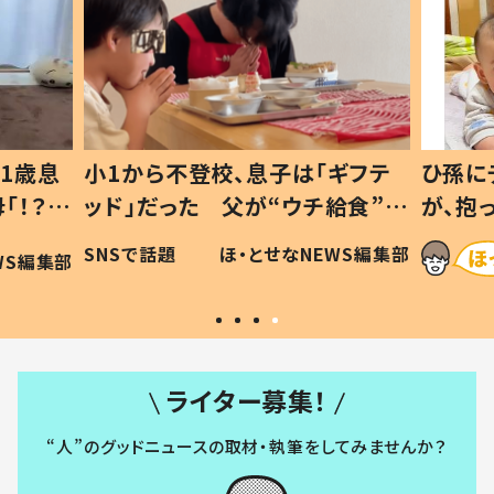
1歳息
小1から不登校、息子は「ギフテ
ひ孫に
「！？」
ッド」だった 父が“ウチ給食”を
が、抱
に「可愛
作り続ける理由とは #令和の親
「涙が
SNSで話題
ほ・とせなNEWS編集部
WS編集部
#令和の子
い」
ライター募集！
“人”のグッドニュースの取材・執筆をしてみませんか？