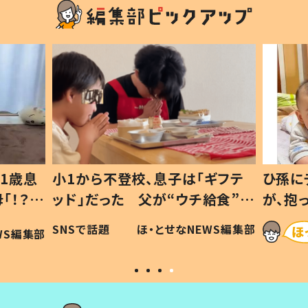
1歳息
小1から不登校、息子は「ギフテ
ひ孫に
「！？」
ッド」だった 父が“ウチ給食”を
が、抱
に「可愛
作り続ける理由とは #令和の親
「涙が
SNSで話題
ほ・とせなNEWS編集部
WS編集部
#令和の子
い」