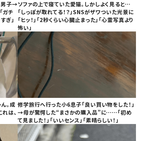
1男子→
ソファの上で寝ていた愛猫。しかしよく見ると…
「ガチ
「しっぽが取れてる！？」SNSがザワついた光景に
すぎ」
「ヒッ！」「2秒くらい心臓止まった」「心霊写真より
怖い」
ゃん。成
修学旅行へ行った小6息子「良い買い物をした！」
これは、
→母が驚愕した“まさかの購入品”に……「初め
て見ました！」「いいセンス」「素晴らしい！」