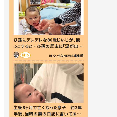
ひ孫にデレデレな80歳じいじが、抱
っこすると…ひ孫の反応に「涙が出ま
した」「可愛くて仕方ない」
ほ・とせなNEWS編集部
生後8ヶ月で亡くなった息子 約3年
半後、当時の妻の日記に書いてあっ