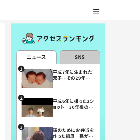
ニュース
SNS
平成7年に生まれた
双子…その29年後
の姿に「漫画みたい」
「素敵すぎる」
平成6年に撮った2シ
ョット 30年後の姿
に…「美男美女」「こ
んな夫婦になりた
い」
孫のためにお弁当を
作った祖母 孫が絶