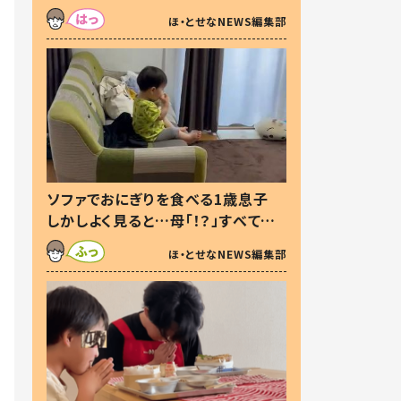
た本音とは
ほ・とせなNEWS編集部
ソファでおにぎりを食べる1歳息子
しかしよく見ると…母「！？」すべてを
察した母の投稿に「可愛いから許
ほ・とせなNEWS編集部
す！」「現行犯〜」