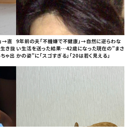
」→直
9年前の夫「不機嫌で不健康」→自然に逆らわな
「生き抜
い生活を送った結果…42歳になった現在の”まさ
っちゃ出
かの姿”に「スゴすぎる」「20は若く見える」