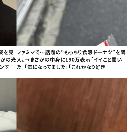
姿を見
ファミマで…話題の“もっちり食感ドーナツ”を購
さかの光
入。→まさかの中身に190万表示「イイこと聞い
ンす
た」「気になってました」「これかなり好き」