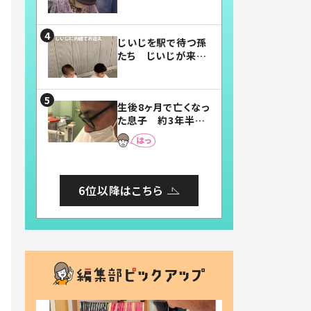
賛したお弁当に「美
味しそう」「お弁当す
ごい」
じいじを駅で待つ孫
たち じいじが来た
瞬間…！？「じいじイ
ケメン」「デレッデレ」
「嬉しくて可愛くてた
生後8ヶ月で亡くなっ
まらない」「幸せにな
た息子 約3年半
れる」
後、当時の妻の日記
に書いてあった本音
とは
6位以降はこちら