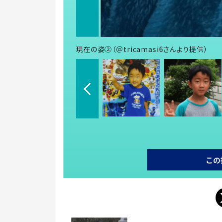
現在の姿②（＠tricamasi6さんより提供）
この