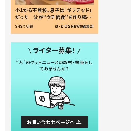
小1から不登校、息子は「ギフテッド」
だった 父が“ウチ給食”を作り続け
る理由とは #令和の親 #令和の子
SNSで話題
ほ・とせなNEWS編集部
ライター募集！
“人”のグッドニュースの取材・執筆をし
てみませんか？
お問い合わせページへ