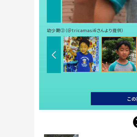
幼少期②（＠tricamasi6さんより提供）
この