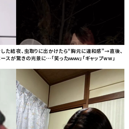
をした結
夜、虫取りに出かけたら“胸元に違和感”→直後、
ベースが
驚きの光景に…「笑ったｗｗｗ」「ギャップww」