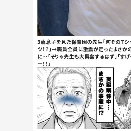
3歳息子を見た保育園の先生「何そのTシ
ツ！？」→職員全員に激震が走ったまさか
に…「そりゃ先生も大興奮するはず」「すげ
ー！！」