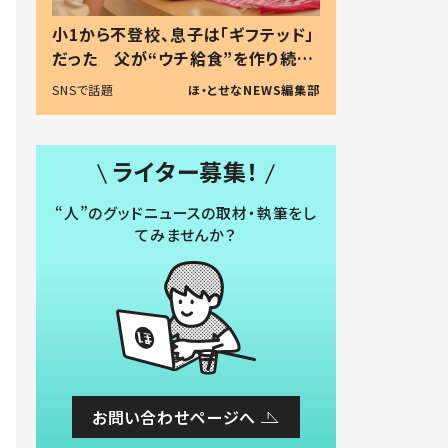
小1から不登校、息子は「ギフテッド」
だった 父が“ウチ給食”を作り続け
る理由とは #令和の親 #令和の子
SNSで話題
ほ・とせなNEWS編集部
ライター募集！
“人”のグッドニュースの取材・執筆をし
てみませんか？
お問い合わせページへ