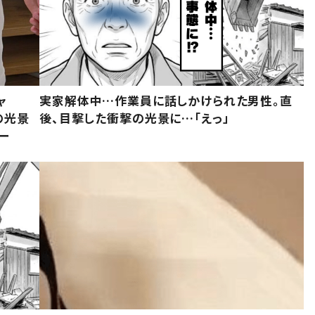
ャ
実家解体中…作業員に話しかけられた男性。直
の光景
後、目撃した衝撃の光景に…「えっ」
ー