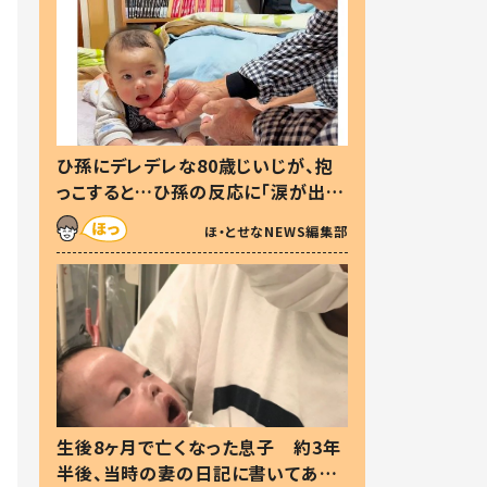
ひ孫にデレデレな80歳じいじが、抱
っこすると…ひ孫の反応に「涙が出ま
した」「可愛くて仕方ない」
ほ・とせなNEWS編集部
生後8ヶ月で亡くなった息子 約3年
半後、当時の妻の日記に書いてあっ