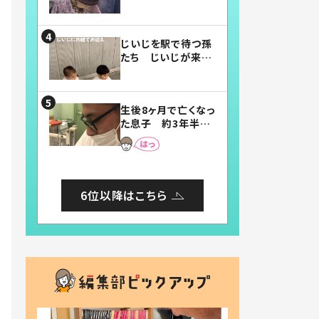
賛したお弁当に「美
味しそう」「お弁当す
ごい」
じいじを駅で待つ孫
たち じいじが来た
瞬間…！？「じいじイ
ケメン」「デレッデレ」
「嬉しくて可愛くてた
生後8ヶ月で亡くなっ
まらない」「幸せにな
た息子 約3年半
れる」
後、当時の妻の日記
に書いてあった本音
とは
6位以降はこちら