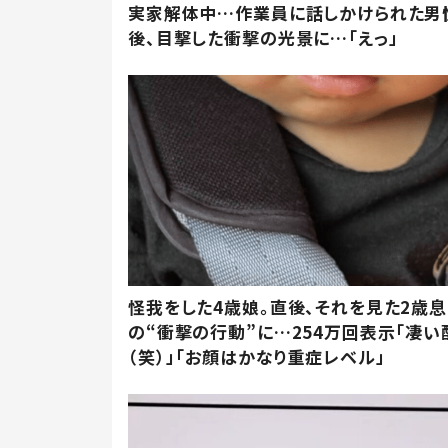
実家解体中…作業員に話しかけられた男
後、目撃した衝撃の光景に…「えっ」
怪我をした4歳娘。直後、それを見た2歳
の“衝撃の行動”に…254万回表示「凄い
（笑）」「お顔はかなり重症レベル」