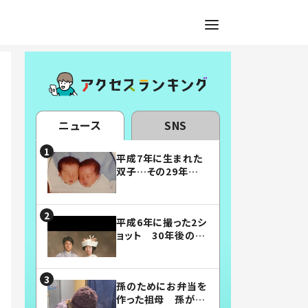
ニュース
SNS
平成7年に生まれた
双子…その29年後
の姿に「漫画みたい」
「素敵すぎる」
平成6年に撮った2シ
ョット 30年後の姿
に…「美男美女」「こ
んな夫婦になりた
い」
孫のためにお弁当を
作った祖母 孫が絶