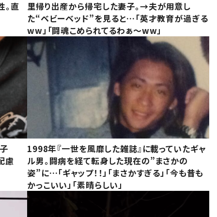
性。直
里帰り出産から帰宅した妻子。→夫が用意し
た“ベビーベッド”を見ると…「英才教育が過ぎる
ww」「闘魂こめられてるわぁ～ww」
息子
1998年『一世を風靡した雑誌』に載っていたギャ
配慮
ル男。闘病を経て転身した現在の”まさかの
姿”に…「ギャップ！！」「まさかすぎる」「今も昔も
かっこいい」「素晴らしい」