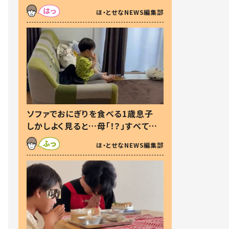
た本音とは
ほ・とせなNEWS編集部
ソファでおにぎりを食べる1歳息子
しかしよく見ると…母「！？」すべてを
察した母の投稿に「可愛いから許
ほ・とせなNEWS編集部
す！」「現行犯〜」