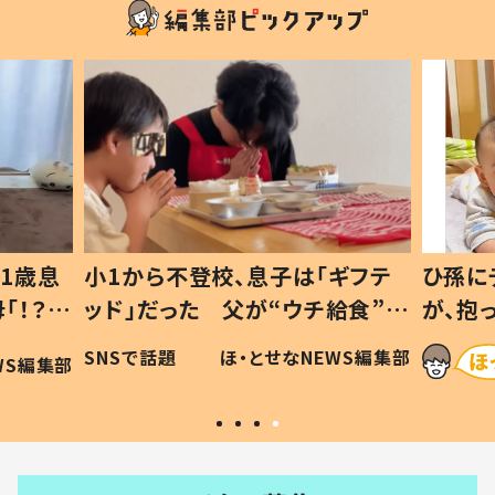
1歳息
小1から不登校、息子は「ギフテ
ひ孫に
「！？」
ッド」だった 父が“ウチ給食”を
が、抱
に「可愛
作り続ける理由とは #令和の親
「涙が
SNSで話題
ほ・とせなNEWS編集部
WS編集部
#令和の子
い」