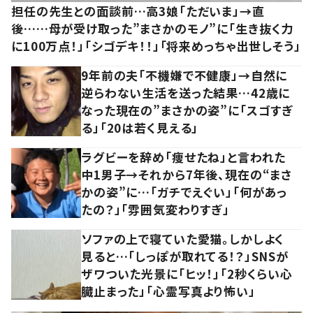
担任の先生との面談前…高3娘「ただいま」→直
後……母が受け取った”まさかのモノ”に「生き抜く力
に100万点！」「シゴデキ！！」「将来めっちゃ出世しそう」
9年前の夫「不機嫌で不健康」→自然に
逆らわない生活を送った結果…42歳に
なった現在の”まさかの姿”に「スゴすぎ
る」「20は若く見える」
ラグビーを辞め「痩せたね」と言われた
中1男子→それから7年後、現在の“まさ
かの姿”に…「ガチでえぐい」「何があっ
たの？」「雰囲気変わりすぎ」
ソファの上で寝ていた愛猫。しかしよく
見ると…「しっぽが取れてる！？」SNSが
ザワついた光景に「ヒッ！」「2秒くらい心
臓止まった」「心霊写真より怖い」