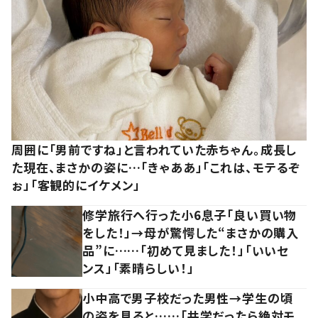
周囲に「男前ですね」と言われていた赤ちゃん。成長し
た現在、まさかの姿に…「きゃああ」「これは、モテるぞ
ぉ」「客観的にイケメン」
修学旅行へ行った小6息子「良い買い物
をした！」→母が驚愕した“まさかの購入
品”に……「初めて見ました！」「いいセ
ンス」「素晴らしい！」
小中高で男子校だった男性→学生の頃
の姿を見ると……「共学だったら絶対モ