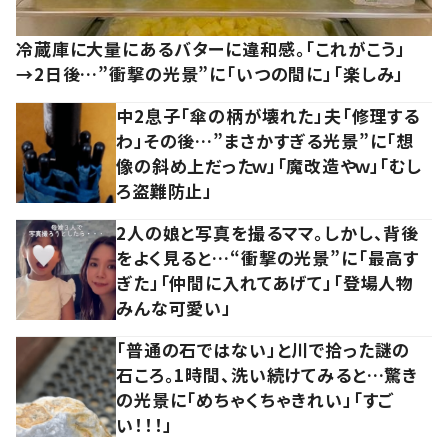
冷蔵庫に大量にあるバターに違和感。「これがこう」
→2日後…”衝撃の光景”に「いつの間に」「楽しみ」
中2息子「傘の柄が壊れた」夫「修理する
わ」その後…”まさかすぎる光景”に「想
像の斜め上だったｗ」「魔改造やｗ」「むし
ろ盗難防止」
2人の娘と写真を撮るママ。しかし、背後
をよく見ると…“衝撃の光景”に「最高す
ぎた」「仲間に入れてあげて」「登場人物
みんな可愛い」
「普通の石ではない」と川で拾った謎の
石ころ。1時間、洗い続けてみると…驚き
の光景に「めちゃくちゃきれい」「すご
い！！！」