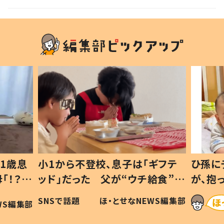
ぱい」
1歳息
小1から不登校、息子は「ギフテ
ひ孫に
「！？」
ッド」だった 父が“ウチ給食”を
が、抱
に「可愛
作り続ける理由とは #令和の親
「涙が
SNSで話題
ほ・とせなNEWS編集部
WS編集部
#令和の子
い」