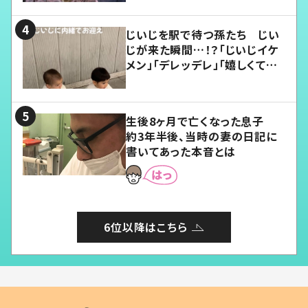
じいじを駅で待つ孫たち じい
じが来た瞬間…！？「じいじイケ
メン」「デレッデレ」「嬉しくて可
愛くてたまらない」「幸せになれ
る」
生後8ヶ月で亡くなった息子
約3年半後、当時の妻の日記に
書いてあった本音とは
6位以降はこちら