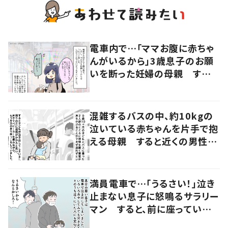
電車内で…「ママお腹に赤ちゃ
んがいるから」3歳息子のお願
いを断った妊婦の母親 すると
近くにいた女性の申し出に「こ
れ以上ない機会だった」
混雑するバスの中、約10kgの
泣いている赤ちゃんを片手で抱
える母親 すると近くの男性が
声をかけ…「涙が出そうでした」
満員電車で…「うるさい！」泣き
止まない息子に怒鳴るサラリー
マン すると、前に座っていた
女性からの助け船に「感謝いっ