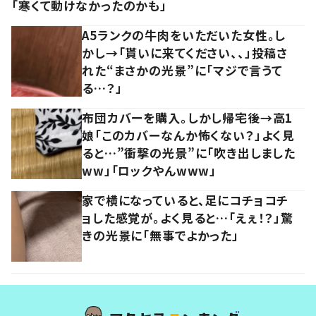
「寒くて動けなかったのかも」
A5ランクの牛肉をいただいた女性。し
かし→「貰いに来てください、、」投稿さ
れた“まさかの光景”に「マジで言うて
る…？」
布団カバーを購入。しかし帰宅後→高1
娘「このカバーなんか怖くない？」よく見
ると…”衝撃の光景”に「吹き出しました
ww」「ロックやんwww」
家で横になっていると、足にコチョコチ
ョした感覚が。よく見ると…「えぇ！？」驚
きの光景に「無事でよかった」