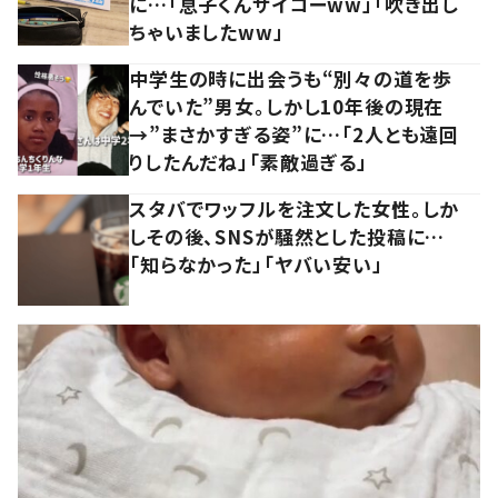
に…「息子くんサイコーww」「吹き出し
ちゃいましたww」
中学生の時に出会うも“別々の道を歩
んでいた”男女。しかし10年後の現在
→”まさかすぎる姿”に…「2人とも遠回
りしたんだね」「素敵過ぎる」
スタバでワッフルを注文した女性。しか
しその後、SNSが騒然とした投稿に…
「知らなかった」「ヤバい安い」