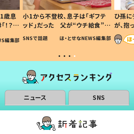
1歳息
小1から不登校、息子は「ギフテ
ひ孫に
「！？」
ッド」だった 父が“ウチ給食”を
が、抱
に「可愛
作り続ける理由とは #令和の親
「涙が
SNSで話題
ほ・とせなNEWS編集部
WS編集部
#令和の子
い」
ニュース
SNS