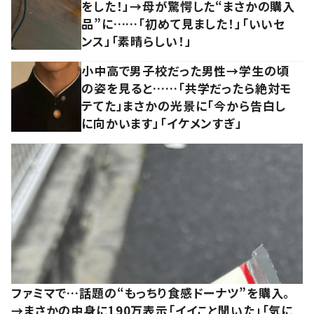
をした！」→母が驚愕した“まさかの購入
品”に……「初めて見ました！」「いいセ
ンス」「素晴らしい！」
小中高で男子校だった男性→学生の頃
の姿を見ると……「共学だったら絶対モ
テてた」まさかの光景に「今から告白し
に向かいます」「イケメンすぎ」
ファミマで…話題の“もっちり食感ドーナツ”を購入。
→まさかの中身に190万表示「イイこと聞いた」「気に