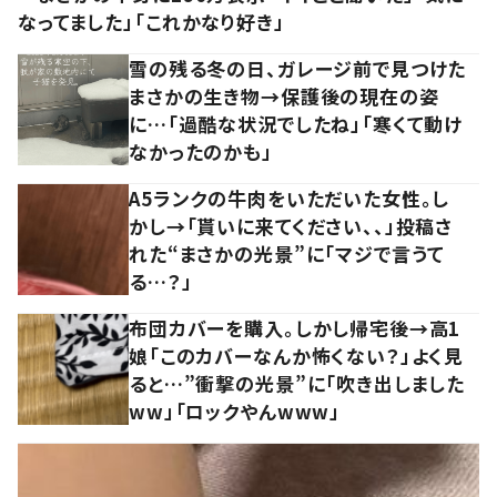
なってました」「これかなり好き」
雪の残る冬の日、ガレージ前で見つけた
まさかの生き物→保護後の現在の姿
に…「過酷な状況でしたね」「寒くて動け
なかったのかも」
A5ランクの牛肉をいただいた女性。し
かし→「貰いに来てください、、」投稿さ
れた“まさかの光景”に「マジで言うて
る…？」
布団カバーを購入。しかし帰宅後→高1
娘「このカバーなんか怖くない？」よく見
ると…”衝撃の光景”に「吹き出しました
ww」「ロックやんwww」