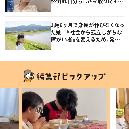
然倒れ自分らしさを取り戻すま
で
1歳9ヶ月で身長が伸びなくなっ
た娘 『社会から孤立しがちな
障がい者』を変えるため、発信
を続ける母と娘に迫る