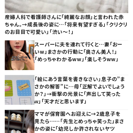
産婦人科で看護師さんに「綺麗なお顔」と言われた赤
ちゃん。→成長後の姿に…「将来有望すぎる」「クリクリ
のお目目で可愛い」「渋い～！」
スーパーに夫を連れて行くと…妻「おー
いw」まさかの行動に「奥さん美人！」
「めっちゃわかるww」「楽しそうww」
「絵にあう言葉を書きなさい」息子の”ま
さかの解答”に…母「正解でよいでしょう
か？」→衝撃の光景に「声出して笑った
ｗ」「天才だと思います」
ママが保育園へお迎えに→2歳息子を
見たら……「先生とめっちゃ笑った」まさ
かの姿に「幼児しか許されないヤツ