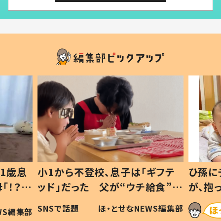
1歳息
小1から不登校、息子は「ギフテ
ひ孫に
「！？」
ッド」だった 父が“ウチ給食”を
が、抱
に「可愛
作り続ける理由とは #令和の親
「涙が
SNSで話題
ほ・とせなNEWS編集部
WS編集部
#令和の子
い」