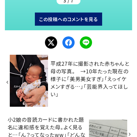
3 / 7
この投稿へのコメントを見る
平成27年に撮影された赤ちゃんと
母の写真。 →10年たった現在の
様子に「美男美女すぎ」「えっイケ
メンすぎる…」「芸能界入ってほし
い」
小2娘の音読カードに書かれた題
名に違和感を覚えた母。よく見る
と…「ん？ってなったww」「どんな