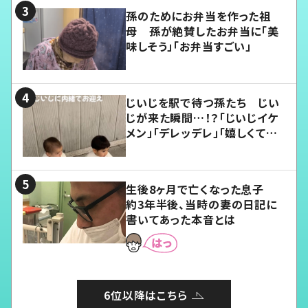
孫のためにお弁当を作った祖
母 孫が絶賛したお弁当に「美
味しそう」「お弁当すごい」
じいじを駅で待つ孫たち じい
じが来た瞬間…！？「じいじイケ
メン」「デレッデレ」「嬉しくて可
愛くてたまらない」「幸せになれ
る」
生後8ヶ月で亡くなった息子
約3年半後、当時の妻の日記に
書いてあった本音とは
6位以降はこちら