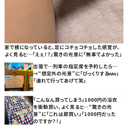
家で横になっていると、足にコチョコチョした感覚が。
よく見ると…「えぇ！？」驚きの光景に「無事でよかった」
出張で…列車の指定席を予約したら…
→“想定外の光景”に「びっくりするｗｗ」
「連れて行ってあげて笑」
「こんなん買ってしまう」1000円の浴衣
を衝動買い。よく見ると…“驚きの光
景”に「これは即買い」「1000円だった
のですか？！」