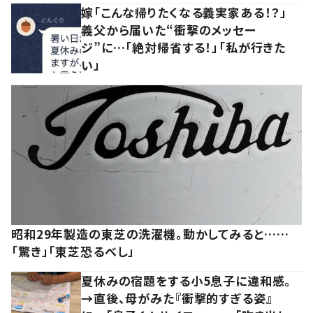
嫁「こんな帰りたくなる義実家ある！？」
義父から届いた“衝撃のメッセー
ジ”に…「絶対帰省する！」「私が行きた
い」
昭和29年製造の東芝の洗濯機。動かしてみると……
「驚き」「東芝恐るべし」
夏休みの宿題をする小5息子に違和感。
→直後、母がみた『衝撃的すぎる姿』