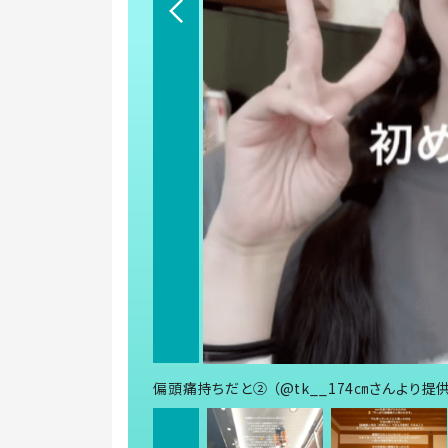
偏頭痛持ちだと② （@tk__174㎝さんより提供