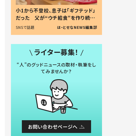
小1から不登校、息子は「ギフテッド」
だった 父が“ウチ給食”を作り続け
る理由とは #令和の親 #令和の子
SNSで話題
ほ・とせなNEWS編集部
ライター募集！
“人”のグッドニュースの取材・執筆をし
てみませんか？
お問い合わせページへ