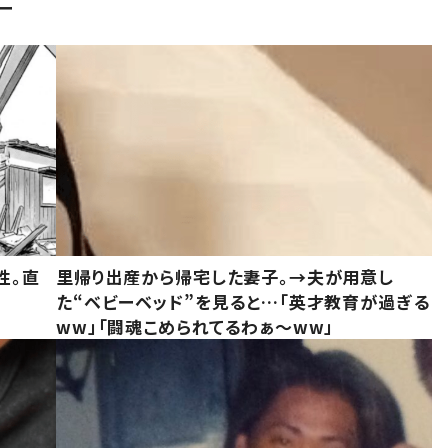
ー
性。直
里帰り出産から帰宅した妻子。→夫が用意し
た“ベビーベッド”を見ると…「英才教育が過ぎる
ww」「闘魂こめられてるわぁ～ww」