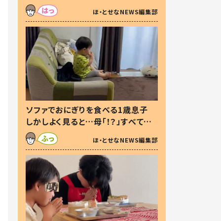
た本音とは
ほ・とせなNEWS編集部
ソファでおにぎりを食べる1歳息子
しかしよく見ると…母「！？」すべてを
察した母の投稿に「可愛いから許
ほ・とせなNEWS編集部
す！」「現行犯〜」