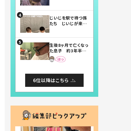
賛したお弁当に「美
味しそう」「お弁当す
ごい」
じいじを駅で待つ孫
たち じいじが来た
瞬間…！？「じいじイ
ケメン」「デレッデレ」
「嬉しくて可愛くてた
生後8ヶ月で亡くなっ
まらない」「幸せにな
た息子 約3年半
れる」
後、当時の妻の日記
に書いてあった本音
とは
6位以降はこちら