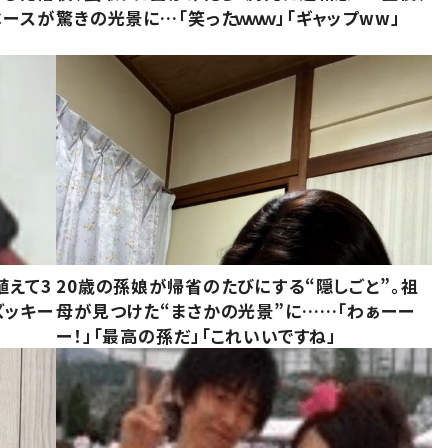
ベースが
驚きの光景に…「笑ったｗｗｗ」「ギャップww」
植えて3
20歳の孫娘が帰省のたびにする“隠しごと”。祖
ズッキー
母が見つけた“まさかの光景”に……「わぁーー
ー！」「最高の孫だ」「これいいですね」