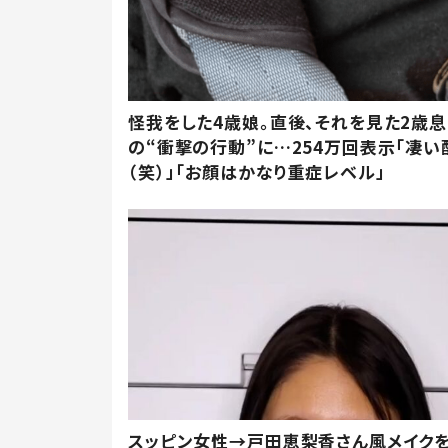
怪我をした4歳娘。直後、それを見た2歳
の“衝撃の行動”に…254万回表示「凄い
（笑）」「お顔はかなり重症レベル」
スッピン女性→戸田恵梨香さん風メイク