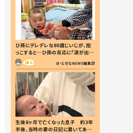
ひ孫にデレデレな80歳じいじが、抱
っこすると…ひ孫の反応に「涙が出ま
した」「可愛くて仕方ない」
ほ・とせなNEWS編集部
生後8ヶ月で亡くなった息子 約3年
半後、当時の妻の日記に書いてあっ