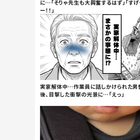
に…「そりゃ先生も大興奮するはず」「すげ
ー！！」
実家解体中…作業員に話しかけられた男
後、目撃した衝撃の光景に…「えっ」