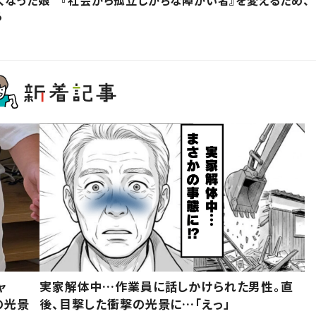
る
ャ
実家解体中…作業員に話しかけられた男性。直
の光景
後、目撃した衝撃の光景に…「えっ」