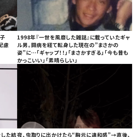
息子
1998年『一世を風靡した雑誌』に載っていたギャ
配慮
ル男。闘病を経て転身した現在の”まさかの
姿”に…「ギャップ！！」「まさかすぎる」「今も昔も
かっこいい」「素晴らしい」
をした結
夜、虫取りに出かけたら“胸元に違和感”→直後、