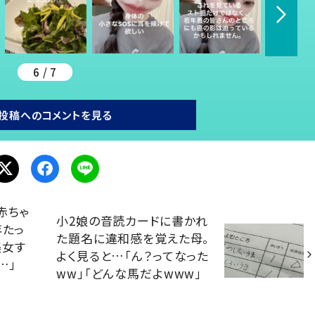
6 / 7
投稿へのコメントを見る
赤ちゃ
小2娘の音読カードに書かれ
年たっ
た題名に違和感を覚えた母。
美女す
よく見ると…「ん？ってなった
…」
ww」「どんな馬だよwww」