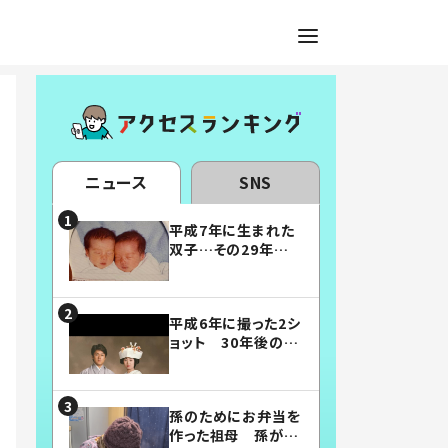
ニュース
SNS
平成7年に生まれた
双子…その29年後
の姿に「漫画みたい」
「素敵すぎる」
平成6年に撮った2シ
ョット 30年後の姿
に…「美男美女」「こ
んな夫婦になりた
い」
孫のためにお弁当を
作った祖母 孫が絶