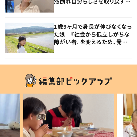
然倒れ自分らしさを取り戻すま
で
1歳9ヶ月で身長が伸びなくなっ
た娘 『社会から孤立しがちな
障がい者』を変えるため、発信
を続ける母と娘に迫る