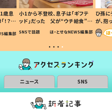
1歳息
小1から不登校、息子は「ギフテ
ひ孫に
「！？」
ッド」だった 父が“ウチ給食”を
が、抱
に「可愛
作り続ける理由とは #令和の親
「涙が
SNSで話題
ほ・とせなNEWS編集部
WS編集部
#令和の子
い」
ニュース
SNS