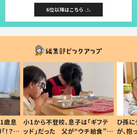
6位以降はこちら
1歳息
小1から不登校、息子は「ギフテ
ひ孫に
「！？」
ッド」だった 父が“ウチ給食”を
が、抱