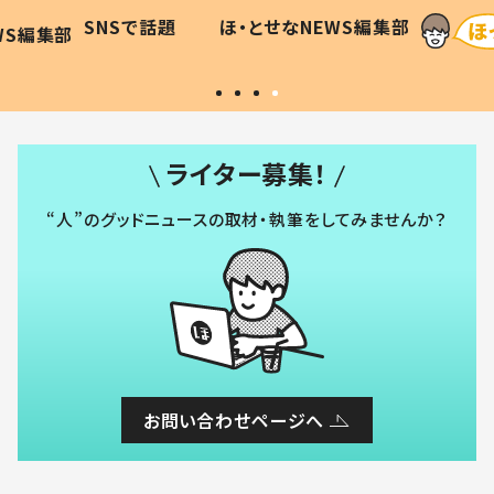
に「可愛
作り続ける理由とは #令和の親
「涙が
SNSで話題
ほ・とせなNEWS編集部
WS編集部
#令和の子
い」
ライター募集！
“人”のグッドニュースの取材・執筆をしてみませんか？
お問い合わせページへ