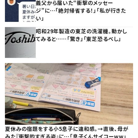
義父から届いた“衝撃のメッセー
ジ”に…「絶対帰省する！」「私が行きた
い」
昭和29年製造の東芝の洗濯機。動かし
てみると……「驚き」「東芝恐るべし」
夏休みの宿題をする小5息子に違和感。→直後、母が
みた『衝撃的すぎる姿』に…「息子くんサイコーww」