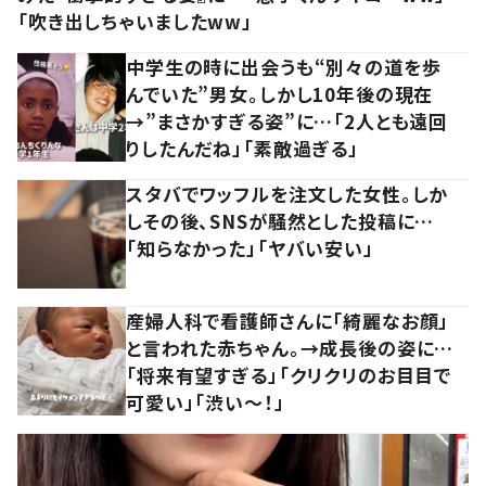
「吹き出しちゃいましたww」
中学生の時に出会うも“別々の道を歩
んでいた”男女。しかし10年後の現在
→”まさかすぎる姿”に…「2人とも遠回
りしたんだね」「素敵過ぎる」
スタバでワッフルを注文した女性。しか
しその後、SNSが騒然とした投稿に…
「知らなかった」「ヤバい安い」
産婦人科で看護師さんに「綺麗なお顔」
と言われた赤ちゃん。→成長後の姿に…
「将来有望すぎる」「クリクリのお目目で
可愛い」「渋い～！」