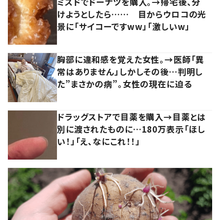
ミスドでドーナツを購入。→帰宅後、分
けようとしたら…… 目からウロコの光
景に「サイコーですww」「激しいw」
胸部に違和感を覚えた女性。→医師「異
常はありません」しかしその後…判明し
た”まさかの病”。女性の現在に迫る
ドラッグストアで目薬を購入→目薬とは
別に渡されたものに…180万表示「ほし
い！」「え、なにこれ！！」