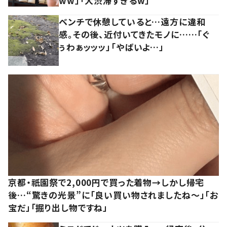
ww」「大渋滞すぎるw」
ベンチで休憩していると…遠方に違和
感。その後、近付いてきたモノに……「ぐ
ぅわぁッッッ」「やばいよ…」
京都・祇園祭で2,000円で買った着物→しかし帰宅
後…“驚きの光景”に「良い買い物されましたね～」「お
宝だ」「掘り出し物ですね」