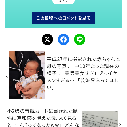
3 / 7
この投稿へのコメントを見る
平成27年に撮影された赤ちゃんと
母の写真。 →10年たった現在の
様子に「美男美女すぎ」「えっイケ
メンすぎる…」「芸能界入ってほし
い」
小2娘の音読カードに書かれた題
名に違和感を覚えた母。よく見る
と…「ん？ってなったww」「どんな