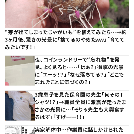
“芽が出てしまったじゃがいも”を植えてみたら…→約
3ヶ月後、驚きの光景に「捨てるのやめたｗｗ」「育てて
みたいです！」
夜、コインランドリーで“忘れ物”を発
見。よく見ると……「はぁ？」衝撃の光景
に「エーッ！？」「なぜ落ちてる？」「どこで
忘れたことに気づくの？」
3歳息子を見た保育園の先生「何そのT
シャツ！？」→職員全員に激震が走ったま
さかの光景に…「そりゃ先生も大興奮す
るはず」「すげーー！！」
実家解体中…作業員に話しかけられた