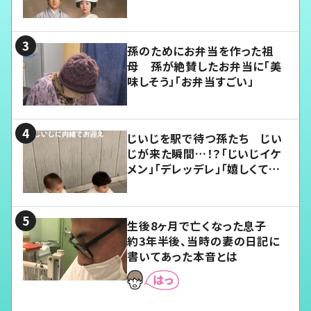
孫のためにお弁当を作った祖
母 孫が絶賛したお弁当に「美
味しそう」「お弁当すごい」
じいじを駅で待つ孫たち じい
じが来た瞬間…！？「じいじイケ
メン」「デレッデレ」「嬉しくて可
愛くてたまらない」「幸せになれ
る」
生後8ヶ月で亡くなった息子
約3年半後、当時の妻の日記に
書いてあった本音とは